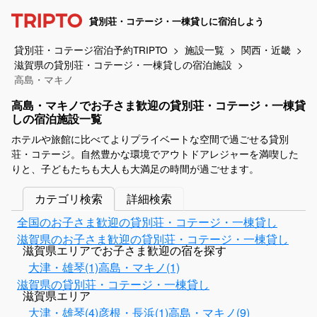
貸別荘・コテージ・一棟貸しに宿泊しよう
貸別荘・コテージ宿泊予約TRIPTO
施設一覧
関西・近畿
滋賀県の貸別荘・コテージ・一棟貸しの宿泊施設
高島・マキノ
高島・マキノでお子さま歓迎の貸別荘・コテージ・一棟貸
しの宿泊施設一覧
ホテルや旅館に比べてよりプライベートな空間で過ごせる貸別
荘・コテージ。自然豊かな環境でアウトドアレジャーを満喫した
りと、子どもたちも大人も大満足の時間が過ごせます。
カテゴリ検索
詳細検索
全国のお子さま歓迎の貸別荘・コテージ・一棟貸し
滋賀県のお子さま歓迎の貸別荘・コテージ・一棟貸し
滋賀県エリアでお子さま歓迎の宿を探す
大津・雄琴(1)
高島・マキノ(1)
滋賀県の貸別荘・コテージ・一棟貸し
滋賀県エリア
大津・雄琴(4)
彦根・長浜(1)
高島・マキノ(9)