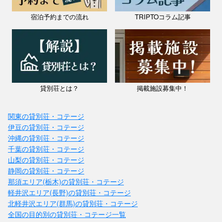
宿泊予約までの流れ
TRIPTOコラム記事
貸別荘とは？
掲載施設募集中！
関東の貸別荘・コテージ
伊豆の貸別荘・コテージ
沖縄の貸別荘・コテージ
千葉の貸別荘・コテージ
山梨の貸別荘・コテージ
静岡の貸別荘・コテージ
那須エリア(栃木)の貸別荘・コテージ
軽井沢エリア(長野)の貸別荘・コテージ
北軽井沢エリア(群馬)の貸別荘・コテージ
全国の目的別の貸別荘・コテージ一覧