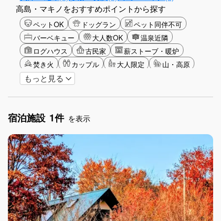
高島・マキノをおすすめポイントから探す
ペットOK
ドッグラン
ペット同伴不可
バーベキュー
大人数OK
温泉近隣
ログハウス
古民家
薪ストーブ・暖炉
焚き火
カップル
大人限定
山・高原
もっと見る
星空
湖畔
雪シーズン
ゴルフ
釣り
アクティビティ
ショッピング
ガーデニング
グリーンツーリズム
長期滞在
女子旅
宿泊施設
1件
手持ち花火OK
お子さま歓迎
アメニティ
を表示