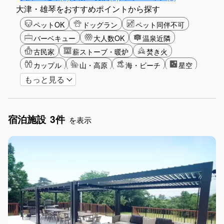
大津・雄琴をおすすめポイントから探す
ペットOK
ドッグラン
ペット同伴不可
バーベキュー
大人数OK
温泉近隣
古民家
薪ストーブ・暖炉
焚き火
カップル
山・高原
海・ビーチ
星空
もっと見る
湖畔
雪シーズン
アクティビティ
食事付き
長期滞在
女子旅
手持ち花火OK
お子さま歓迎
アメニティ
宿泊施設
3件
を表示