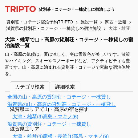
貸別荘・コテージ・一棟貸しに宿泊しよう
貸別荘・コテージ宿泊予約TRIPTO
施設一覧
関西・近畿
滋賀県の貸別荘・コテージ・一棟貸しの宿泊施設
大津・雄琴
大津・雄琴で山・高原の貸別荘・コテージ・一棟貸しの宿
泊施設一覧
山・高原の気候は、夏は涼しく、冬は雪景色が美しいです。散策
やハイキング、スキーやスノーボードなど、アクティビティも豊
富です。山・高原に泊まれる貸別荘・コテージで素敵な宿泊体験
を。
カテゴリ検索
詳細検索
全国の山・高原の貸別荘・コテージ・一棟貸し
滋賀県の山・高原の貸別荘・コテージ・一棟貸し
滋賀県エリアで山・高原の宿を探す
大津・雄琴(3)
高島・マキノ(6)
滋賀県の貸別荘・コテージ・一棟貸し
滋賀県エリア
大津・雄琴(4)
彦根・長浜(1)
高島・マキノ(9)