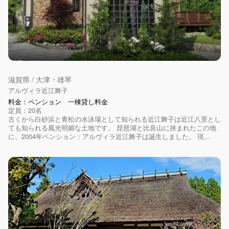
滋賀県 / 大津・雄琴
アルヴィラ近江舞子
料金：ペンション 一棟貸し料金
定員：20名
古くから白砂浜と青松の水泳場として知られる近江舞子は近江八景とし
ても知られる風光明媚な土地です。 ​琵琶湖と比良山に挟まれたこの地
に、2004年ペンション：アルヴィラ近江舞子は誕生しました。 現...