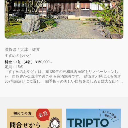
滋賀県 / 大津・雄琴
すずめのおやど
料金：1泊（4名）￥50,000～
定員：15名
『すずめのおやど』は、築120年の純和風古民家をリノベーションし
た、自然豊かな環境で過ごせる宿泊施設です。 鯖街道と呼ばれる国道
367号線沿いに位置し、 四季折々の美しい自然を楽しめる雄大な山々...