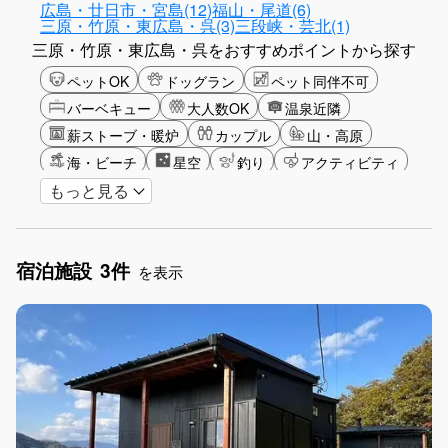
広島・廿日市・宮島(12)
福山・尾道(6)
三原・竹原・東広島・呉(3)
三段峡・芸北(1)
三原・竹原・東広島・呉をおすすめポイントから探す
ペットOK
ドッグラン
ペット同伴不可
バーベキュー
大人数OK
温泉近隣
薪ストーブ・暖炉
カップル
山・高原
海・ビーチ
星空
釣り
アクティビティ
もっと見る
長期滞在
手持ち花火OK
お子さま歓迎
宿泊施設
3件
を表示