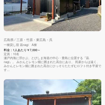
広島県 / 三原・竹原・東広島・呉
一棟貸し宿 凪nagi A棟
料金：1人あたり￥7,000～
定員：10名
瀬戸内海に浮かぶ、とびしま海道の中心・豊島に位置する『凪
nagi』。 みかんとレモン畑に囲まれた高台にあり、 民家からは遠く、
みかんとレモン畑に囲まれた高台にひっそりたたずむロフト付き平屋で
す...