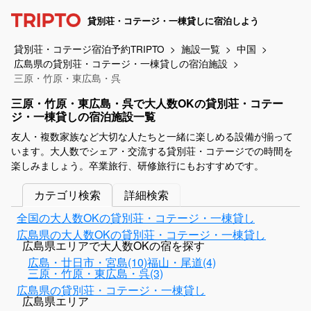
貸別荘・コテージ・一棟貸しに宿泊しよう
貸別荘・コテージ宿泊予約TRIPTO
施設一覧
中国
広島県の貸別荘・コテージ・一棟貸しの宿泊施設
三原・竹原・東広島・呉
三原・竹原・東広島・呉で大人数OKの貸別荘・コテー
ジ・一棟貸しの宿泊施設一覧
友人・複数家族など大切な人たちと一緒に楽しめる設備が揃って
います。大人数でシェア・交流する貸別荘・コテージでの時間を
楽しみましょう。卒業旅行、研修旅行にもおすすめです。
カテゴリ検索
詳細検索
全国の大人数OKの貸別荘・コテージ・一棟貸し
広島県の大人数OKの貸別荘・コテージ・一棟貸し
広島県エリアで大人数OKの宿を探す
広島・廿日市・宮島(10)
福山・尾道(4)
三原・竹原・東広島・呉(3)
広島県の貸別荘・コテージ・一棟貸し
広島県エリア