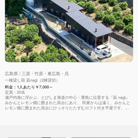
広島県 / 三原・竹原・東広島・呉
一棟貸し宿 凪nagi（2棟貸切）
料金：1人あたり￥7,000～
定員：20名
瀬戸内海に浮かぶ、とびしま海道の中心・豊島に位置する『凪 nagi』
みかんとレモン畑に囲まれた高台にあり、 民家からは遠く、みかんと
レモン畑に囲まれた高台にひっそりたたずむロフト付き平屋です。...