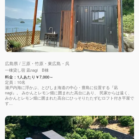
広島県 / 三原・竹原・東広島・呉
一棟貸し宿 凪nagi B棟
料金：1人あたり￥7,000～
定員：10名
瀬戸内海に浮かぶ、とびしま海道の中心・豊島に位置する『凪
nagi』。 みかんとレモン畑に囲まれた高台にあり、 民家からは遠く、
みかんとレモン畑に囲まれた高台にひっそりたたずむロフト付き平屋で
す...