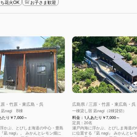
ち花火OK
お子さま歓迎
 三原・竹原・東広島・呉
広島県 / 三原・竹原・東広島・呉
凪nagi B棟
一棟貸し宿 凪nagi（2棟貸切）
たり￥7,000～
料金：1人あたり￥7,000～
定員：20名
浮かぶ、とびしま海道の中心・豊島
瀬戸内海に浮かぶ、とびしま海道の
『凪 nagi』。 みかんとレモン畑に
に位置する『凪 nagi』 みかんとレ