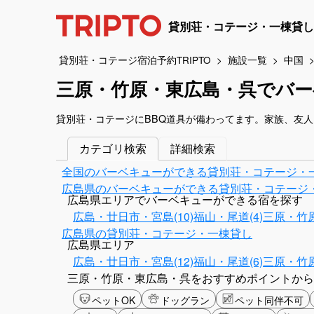
貸別荘・コテージ・一棟貸し
貸別荘・コテージ宿泊予約TRIPTO
施設一覧
中国
三原・竹原・東広島・呉でバ
貸別荘・コテージにBBQ道具が備わってます。家族、友
カテゴリ検索
詳細検索
全国のバーベキューができる貸別荘・コテージ・
広島県のバーベキューができる貸別荘・コテージ
広島県エリアでバーベキューができる宿を探す
広島・廿日市・宮島(10)
福山・尾道(4)
三原・竹原
広島県の貸別荘・コテージ・一棟貸し
広島県エリア
広島・廿日市・宮島(12)
福山・尾道(6)
三原・竹原
三原・竹原・東広島・呉をおすすめポイントから
ペットOK
ドッグラン
ペット同伴不可