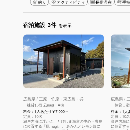
釣り
アクティビティ
長期滞在
手持
宿泊施設
3件
を表示
広島県 / 三原・竹原・東広島・呉
広島県 /
一棟貸し宿 凪nagi A棟
一棟貸し宿 
料金：1人あたり￥7,000～
料金：1人あ
定員：10名
定員：10名
瀬戸内海に浮かぶ、とびしま海道の中心・豊島
瀬戸内海に
に位置する『凪 nagi』。 みかんとレモン畑に
に位置する