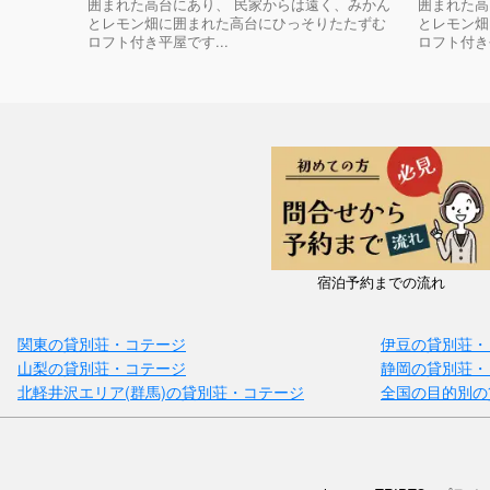
囲まれた高台にあり、 民家からは遠く、みかん
囲まれた高
とレモン畑に囲まれた高台にひっそりたたずむ
とレモン畑
ロフト付き平屋です...
ロフト付き平
宿泊予約までの流れ
関東の貸別荘・コテージ
伊豆の貸別荘・
山梨の貸別荘・コテージ
静岡の貸別荘・
北軽井沢エリア(群馬)の貸別荘・コテージ
全国の目的別の