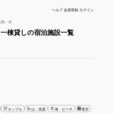
ヘルプ
会員登録
ログイン
広島・呉
・一棟貸しの宿泊施設一覧
カップル
山・高原
海・ビーチ
星空