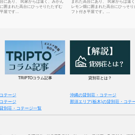
台にあり、 民家からは遠く、みかん
まれた高台にあり、 民家からは遠
に囲まれた高台にひっそりたたずむ
レモン畑に囲まれた高台にひっそり
屋です...
フト付き平屋です。...
TRIPTOコラム記事
貸別荘とは？
コテージ
沖縄の貸別荘・コテージ
コテージ
那須エリア(栃木)の貸別荘・コテ
貸別荘・コテージ一覧