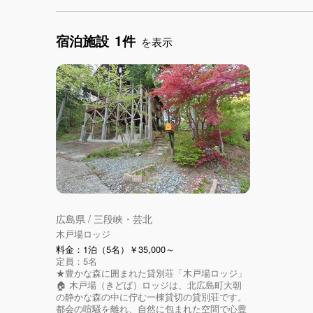
宿泊施設
1件
を表示
広島県 / 三段峡・芸北
木戸場ロッジ
料金：1泊（5名）￥35,000～
定員：5名
★豊かな森に囲まれた貸別荘「木戸場ロッジ」
🏠 木戸場（きどば）ロッジは、北広島町大朝
の静かな森の中に佇む一棟貸切の貸別荘です。
都会の喧騒を離れ、自然に包まれた空間で心豊