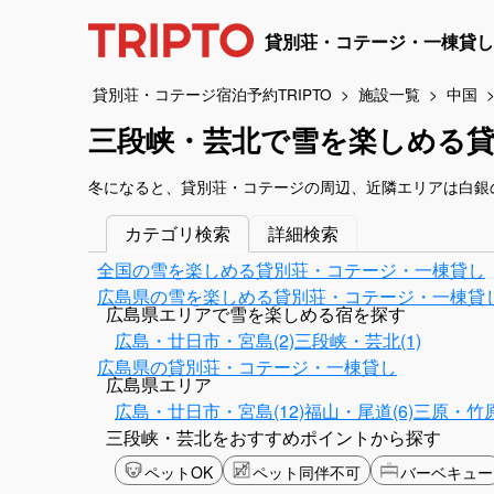
貸別荘・コテージ・一棟貸し
貸別荘・コテージ宿泊予約TRIPTO
施設一覧
中国
三段峡・芸北で雪を楽しめる
冬になると、貸別荘・コテージの周辺、近隣エリアは白銀
カテゴリ検索
詳細検索
全国の雪を楽しめる貸別荘・コテージ・一棟貸し
広島県の雪を楽しめる貸別荘・コテージ・一棟貸
広島県エリアで雪を楽しめる宿を探す
広島・廿日市・宮島(2)
三段峡・芸北(1)
広島県の貸別荘・コテージ・一棟貸し
広島県エリア
広島・廿日市・宮島(12)
福山・尾道(6)
三原・竹原
三段峡・芸北をおすすめポイントから探す
ペットOK
ペット同伴不可
バーベキュー