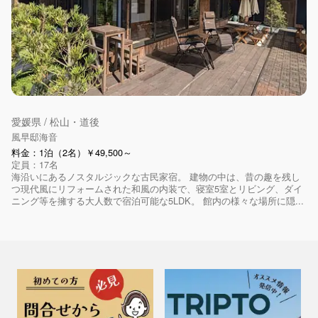
愛媛県 / 松山・道後
風早邸海音
料金：1泊（2名）￥49,500～
定員：17名
海沿いにあるノスタルジックな古民家宿。 建物の中は、昔の趣を残し
つ現代風にリフォームされた和風の内装で、寝室5室とリビング、ダイ
ニング等を擁する大人数で宿泊可能な5LDK。 館内の様々な場所に隠...