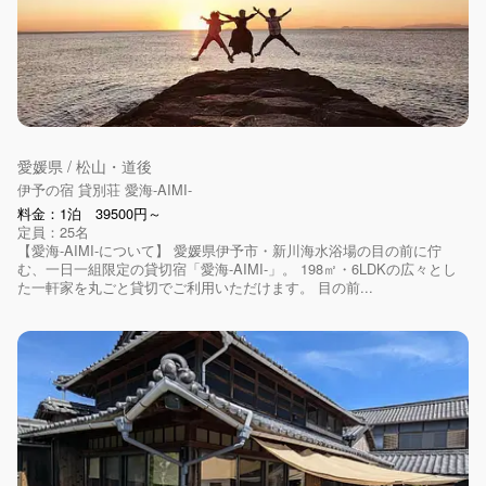
愛媛県 / 松山・道後
伊予の宿 貸別荘 愛海-AIMI-
料金：1泊 39500円～
定員：25名
【愛海-AIMI-について】 愛媛県伊予市・新川海水浴場の目の前に佇
む、一日一組限定の貸切宿「愛海-AIMI-」。 198㎡・6LDKの広々とし
た一軒家を丸ごと貸切でご利用いただけます。 目の前...