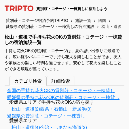
貸別荘・コテージ・一棟貸しに宿泊しよう
貸別荘・コテージ宿泊予約TRIPTO
施設一覧
四国
愛媛県の貸別荘・コテージ・一棟貸しの宿泊施設
松山・道後
松山・道後で手持ち花火OKの貸別荘・コテージ・一棟貸
しの宿泊施設一覧
手持ち花火OKの貸別荘・コテージは、夏の思い出作りに最適で
す。広い庭やバルコニーで手持ち花火を楽しむことができ、友人
や家族との楽しい時間を過ごせます。安心して花火を楽しむこと
ができる環境が整っています。
カテゴリ検索
詳細検索
全国の手持ち花火OKの貸別荘・コテージ・一棟貸し
愛媛県の手持ち花火OKの貸別荘・コテージ・一棟貸し
愛媛県エリアで手持ち花火OKの宿を探す
松山・道後(2)
西条・石鎚山・新居浜(3)
愛媛県の貸別荘・コテージ・一棟貸し
愛媛県エリア
松山・道後(4)
今治・しまなみ海道(2)