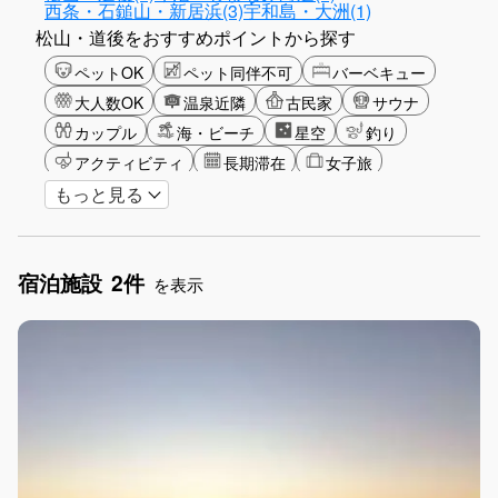
西条・石鎚山・新居浜(3)
宇和島・大洲(1)
松山・道後をおすすめポイントから探す
ペットOK
ペット同伴不可
バーベキュー
大人数OK
温泉近隣
古民家
サウナ
カップル
海・ビーチ
星空
釣り
アクティビティ
長期滞在
女子旅
もっと見る
駅から徒歩圏内
手持ち花火OK
お子さま歓迎
アメニティ
宿泊施設
2件
を表示