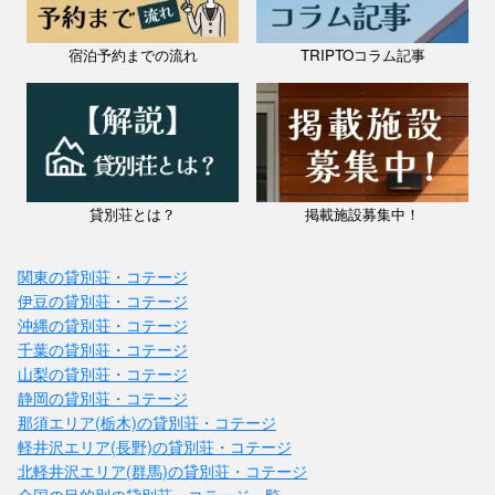
宿泊予約までの流れ
TRIPTOコラム記事
貸別荘とは？
掲載施設募集中！
関東の貸別荘・コテージ
伊豆の貸別荘・コテージ
沖縄の貸別荘・コテージ
千葉の貸別荘・コテージ
山梨の貸別荘・コテージ
静岡の貸別荘・コテージ
那須エリア(栃木)の貸別荘・コテージ
軽井沢エリア(長野)の貸別荘・コテージ
北軽井沢エリア(群馬)の貸別荘・コテージ
全国の目的別の貸別荘・コテージ一覧