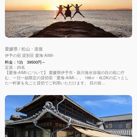
愛媛県 / 松山・道後
伊予の宿 貸別荘 愛海-AIMI-
料金：1泊 39500円～
定員：25名
【愛海-AIMI-について】 愛媛県伊予市・新川海水浴場の目の前に佇
む、一日一組限定の貸切宿「愛海-AIMI-」。 198㎡・6LDKの広々とし
た一軒家を丸ごと貸切でご利用いただけます。 目の前...