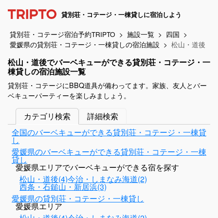
貸別荘・コテージ・一棟貸しに宿泊しよう
貸別荘・コテージ宿泊予約TRIPTO
施設一覧
四国
愛媛県の貸別荘・コテージ・一棟貸しの宿泊施設
松山・道後
松山・道後でバーベキューができる貸別荘・コテージ・一
棟貸しの宿泊施設一覧
貸別荘・コテージにBBQ道具が備わってます。家族、友人とバー
ベキューパーティーを楽しみましょう。
カテゴリ検索
詳細検索
全国のバーベキューができる貸別荘・コテージ・一棟貸
し
愛媛県のバーベキューができる貸別荘・コテージ・一棟
貸し
愛媛県エリアでバーベキューができる宿を探す
松山・道後(4)
今治・しまなみ海道(2)
西条・石鎚山・新居浜(3)
愛媛県の貸別荘・コテージ・一棟貸し
愛媛県エリア
松山・道後(4)
今治・しまなみ海道(2)