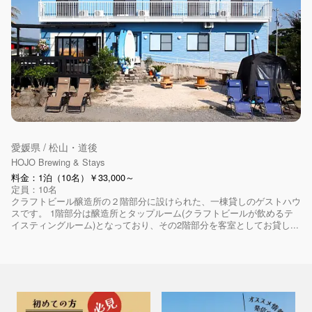
愛媛県 / 松山・道後
HOJO Brewing & Stays
料金：1泊（10名）￥33,000～
定員：10名
クラフトビール醸造所の２階部分に設けられた、一棟貸しのゲストハウ
スです。 1階部分は醸造所とタップルーム(クラフトビールが飲めるテ
イスティングルーム)となっており、その2階部分を客室としてお貸し...