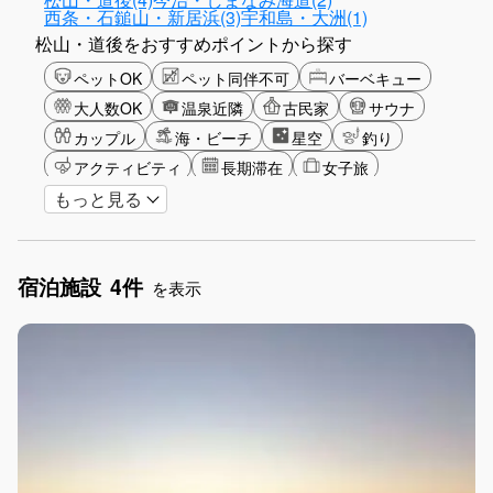
西条・石鎚山・新居浜(3)
宇和島・大洲(1)
松山・道後をおすすめポイントから探す
ペットOK
ペット同伴不可
バーベキュー
大人数OK
温泉近隣
古民家
サウナ
カップル
海・ビーチ
星空
釣り
アクティビティ
長期滞在
女子旅
もっと見る
駅から徒歩圏内
手持ち花火OK
お子さま歓迎
アメニティ
宿泊施設
4件
を表示