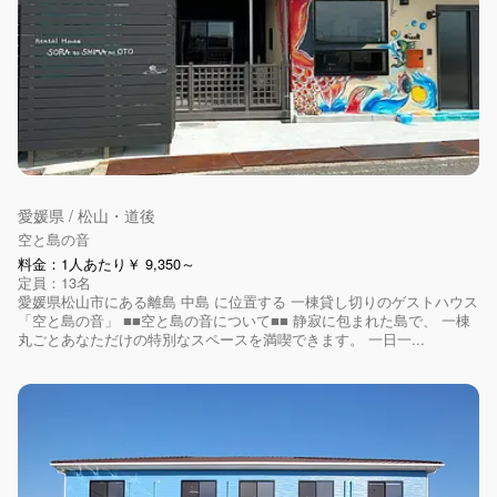
愛媛県 / 松山・道後
空と島の音
料金：1人あたり￥ 9,350～
定員：13名
愛媛県松山市にある離島 中島 に位置する 一棟貸し切りのゲストハウス
「空と島の音」 ■■空と島の音について■■ 静寂に包まれた島で、 一棟
丸ごとあなただけの特別なスペースを満喫できます。 一日一...