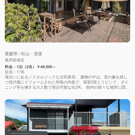
愛媛県 / 松山・道後
風早邸海音
料金：1泊（2名）￥49,500～
定員：17名
海沿いにあるノスタルジックな古民家宿。 建物の中は、昔の趣を残し
つ現代風にリフォームされた和風の内装で、寝室5室とリビング、ダイ
ニング等を擁する大人数で宿泊可能な5LDK。 館内の様々な場所に隠...