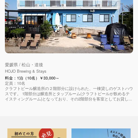
愛媛県 / 松山・道後
HOJO Brewing & Stays
料金：1泊（10名）￥33,000～
定員：10名
クラフトビール醸造所の２階部分に設けられた、一棟貸しのゲストハウ
スです。 1階部分は醸造所とタップルーム(クラフトビールが飲めるテ
イスティングルーム)となっており、その2階部分を客室としてお貸し...