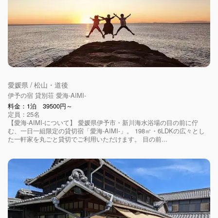
愛媛県 / 松山・道後
伊予の宿 貸別荘 愛海-AIMI-
料金：1泊 39500円～
定員：25名
【愛海-AIMI-について】 愛媛県伊予市・新川海水浴場の目の前に佇
む、一日一組限定の貸切宿「愛海-AIMI-」。 198㎡・6LDKの広々とし
た一軒家を丸ごと貸切でご利用いただけます。 目の前...