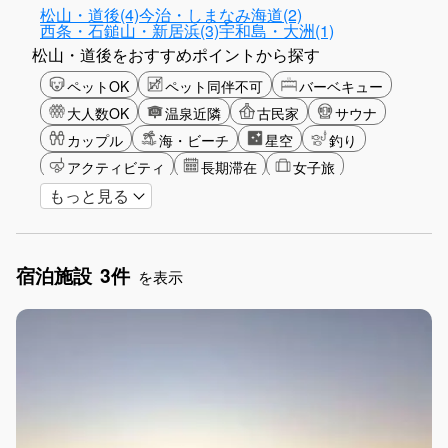
松山・道後(4)
今治・しまなみ海道(2)
西条・石鎚山・新居浜(3)
宇和島・大洲(1)
松山・道後をおすすめポイントから探す
ペットOK
ペット同伴不可
バーベキュー
大人数OK
温泉近隣
古民家
サウナ
カップル
海・ビーチ
星空
釣り
アクティビティ
長期滞在
女子旅
もっと見る
駅から徒歩圏内
手持ち花火OK
お子さま歓迎
アメニティ
宿泊施設
3件
を表示