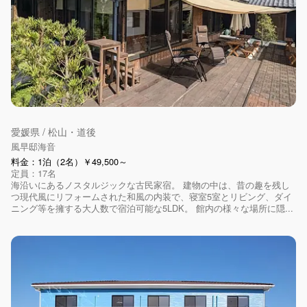
愛媛県 / 松山・道後
風早邸海音
料金：1泊（2名）￥49,500～
定員：17名
海沿いにあるノスタルジックな古民家宿。 建物の中は、昔の趣を残し
つ現代風にリフォームされた和風の内装で、寝室5室とリビング、ダイ
ニング等を擁する大人数で宿泊可能な5LDK。 館内の様々な場所に隠...