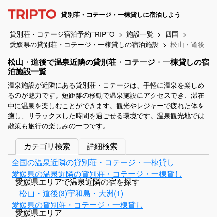
貸別荘・コテージ・一棟貸しに宿泊しよう
貸別荘・コテージ宿泊予約TRIPTO
施設一覧
四国
愛媛県の貸別荘・コテージ・一棟貸しの宿泊施設
松山・道後
松山・道後で温泉近隣の貸別荘・コテージ・一棟貸しの宿
泊施設一覧
温泉施設が近隣にある貸別荘・コテージは、手軽に温泉を楽しめ
るのが魅力です。短距離の移動で温泉施設にアクセスでき、滞在
中に温泉を楽しむことができます。観光やレジャーで疲れた体を
癒し、リラックスした時間を過ごせる環境です。温泉観光地では
散策も旅行の楽しみの一つです。
カテゴリ検索
詳細検索
全国の温泉近隣の貸別荘・コテージ・一棟貸し
愛媛県の温泉近隣の貸別荘・コテージ・一棟貸し
愛媛県エリアで温泉近隣の宿を探す
松山・道後(3)
宇和島・大洲(1)
愛媛県の貸別荘・コテージ・一棟貸し
愛媛県エリア