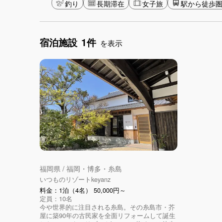
釣り
長期滞在
女子旅
駅から徒歩
宿泊施設
1件
を表示
福岡県 / 福岡・博多・糸島
いつものリゾートkeyanz
料金：1泊（4名） 50,000円～
定員：10名
今や世界的に注目される糸島。その糸島市・芥
屋に築90年の古民家を全面リフォームして誕生