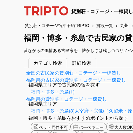
貸別荘・コテージ・一棟貸し
貸別荘・コテージ宿泊予約TRIPTO
施設一覧
九州
福岡・博多・糸島で古民家の貸
昔ながらの風情ある古民家を、懐かしさは残しつつリノベ
カテゴリ検索
詳細検索
全国の古民家の貸別荘・コテージ・一棟貸し
福岡県の古民家の貸別荘・コテージ・一棟貸し
福岡県エリアで古民家の宿を探す
福岡・博多・糸島(1)
福岡県の貸別荘・コテージ・一棟貸し
福岡県エリア
福岡・博多・糸島(3)
太宰府・宗像(1)
久留米・原鶴
福岡・博多・糸島をおすすめポイントから探す
ペット同伴不可
バーベキュー
大人数OK