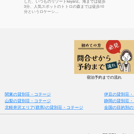
した、いつものリゾートkeyanz。海までは徒歩
3分、人気スポットのトトロの森までは徒歩10
分というロケーシ...
宿泊予約までの流れ
関東の貸別荘・コテージ
伊豆の貸別荘・
山梨の貸別荘・コテージ
静岡の貸別荘・
北軽井沢エリア(群馬)の貸別荘・コテージ
全国の目的別の