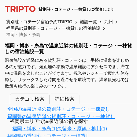
貸別荘・コテージ・一棟貸しに宿泊しよう
貸別荘・コテージ宿泊予約TRIPTO
施設一覧
九州
福岡県の貸別荘・コテージ・一棟貸しの宿泊施設
福岡・博多・糸島
福岡・博多・糸島で温泉近隣の貸別荘・コテージ・一棟貸
しの宿泊施設一覧
温泉施設が近隣にある貸別荘・コテージは、手軽に温泉を楽しめ
るのが魅力です。短距離の移動で温泉施設にアクセスでき、滞在
中に温泉を楽しむことができます。観光やレジャーで疲れた体を
癒し、リラックスした時間を過ごせる環境です。温泉観光地では
散策も旅行の楽しみの一つです。
カテゴリ検索
詳細検索
全国の温泉近隣の貸別荘・コテージ・一棟貸し
福岡県の温泉近隣の貸別荘・コテージ・一棟貸し
福岡県エリアで温泉近隣の宿を探す
福岡・博多・糸島(1)
久留米・原鶴・柳川(1)
福岡県の貸別荘・コテージ・一棟貸し