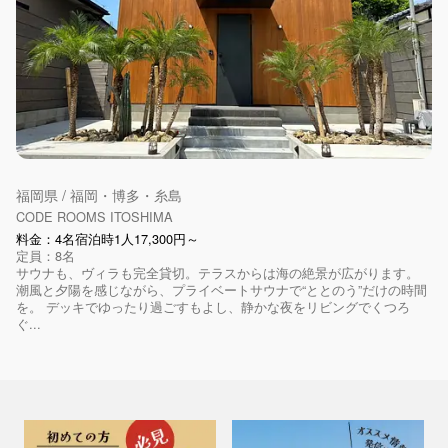
福岡県 / 福岡・博多・糸島
CODE ROOMS ITOSHIMA
料金：4名宿泊時1人17,300円～
定員：8名
サウナも、ヴィラも完全貸切。テラスからは海の絶景が広がります。
潮風と夕陽を感じながら、プライベートサウナで“ととのう”だけの時間
を。 デッキでゆったり過ごすもよし、静かな夜をリビングでくつろ
ぐ...