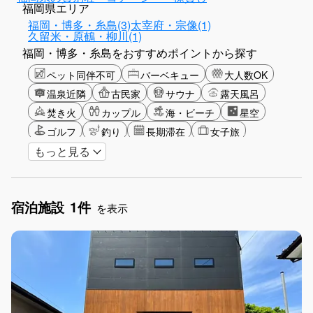
福岡県エリア
福岡・博多・糸島(3)
太宰府・宗像(1)
久留米・原鶴・柳川(1)
福岡・博多・糸島をおすすめポイントから探す
ペット同伴不可
バーベキュー
大人数OK
温泉近隣
古民家
サウナ
露天風呂
焚き火
カップル
海・ビーチ
星空
ゴルフ
釣り
長期滞在
女子旅
もっと見る
駅から徒歩圏内
手持ち花火OK
お子さま歓迎
アメニティ
宿泊施設
1件
を表示