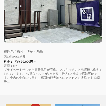
福岡県 / 福岡・博多・糸島
StayHakata別邸
料金：1泊￥39,000円～
定員：6名
プライベートサウナと露天風呂が完備。フルキッチンと洗濯機も備えて
おりおります。 快適なベッドが3台あり、最大5名様まで宿泊可能で
す。春吉の中心に位置し、福岡の観光地へのアクセスも抜群です ◎露
天...