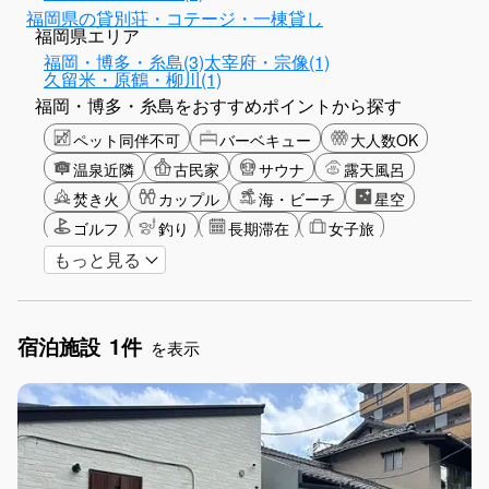
福岡県の貸別荘・コテージ・一棟貸し
福岡県エリア
福岡・博多・糸島(3)
太宰府・宗像(1)
久留米・原鶴・柳川(1)
福岡・博多・糸島をおすすめポイントから探す
ペット同伴不可
バーベキュー
大人数OK
温泉近隣
古民家
サウナ
露天風呂
焚き火
カップル
海・ビーチ
星空
ゴルフ
釣り
長期滞在
女子旅
もっと見る
駅から徒歩圏内
手持ち花火OK
お子さま歓迎
アメニティ
宿泊施設
1件
を表示