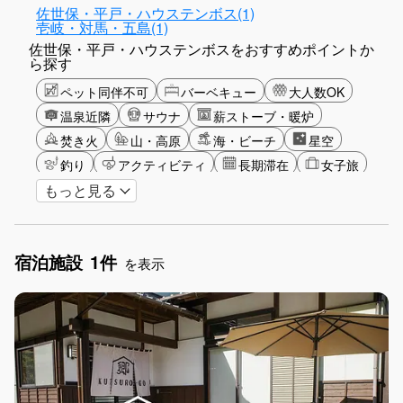
佐世保・平戸・ハウステンボス(1)
壱岐・対馬・五島(1)
佐世保・平戸・ハウステンボスをおすすめポイントか
ら探す
ペット同伴不可
バーベキュー
大人数OK
温泉近隣
サウナ
薪ストーブ・暖炉
焚き火
山・高原
海・ビーチ
星空
釣り
アクティビティ
長期滞在
女子旅
もっと見る
手持ち花火OK
お子さま歓迎
宿泊施設
1件
を表示