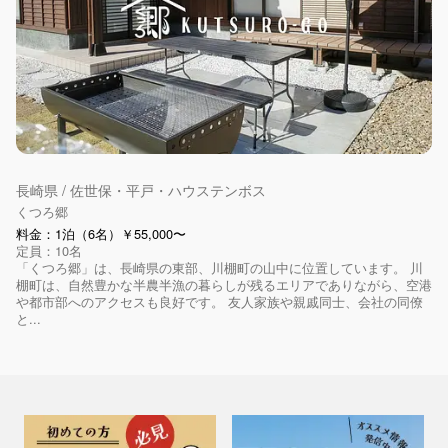
長崎県 / 佐世保・平戸・ハウステンボス
くつろ郷
料金：1泊（6名）￥55,000〜
定員：10名
「くつろ郷」は、長崎県の東部、川棚町の山中に位置しています。 川
棚町は、自然豊かな半農半漁の暮らしが残るエリアでありながら、空港
や都市部へのアクセスも良好です。 友人家族や親戚同士、会社の同僚
と...