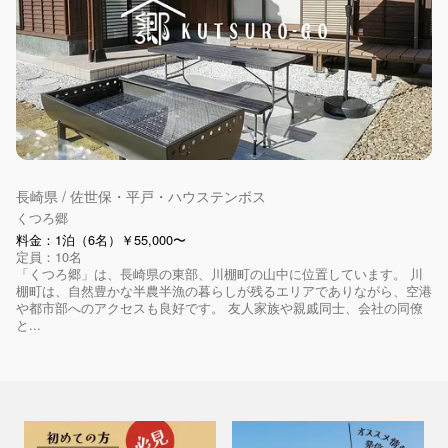
長崎県 / 佐世保・平戸・ハウステンボス
くつろ郷
料金：1泊（6名）￥55,000〜
定員：10名
「くつろ郷」は、長崎県の東部、川棚町の山中に位置しています。 川
棚町は、自然豊かな半農半漁の暮らしが残るエリアでありながら、空港
や都市部へのアクセスも良好です。 友人家族や親戚同士、会社の同僚
と...