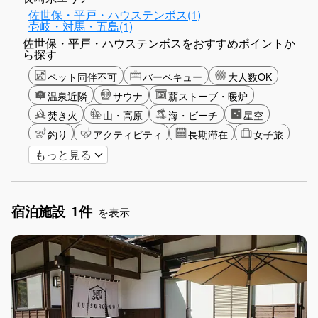
佐世保・平戸・ハウステンボス(1)
壱岐・対馬・五島(1)
佐世保・平戸・ハウステンボスをおすすめポイントか
ら探す
ペット同伴不可
バーベキュー
大人数OK
温泉近隣
サウナ
薪ストーブ・暖炉
焚き火
山・高原
海・ビーチ
星空
釣り
アクティビティ
長期滞在
女子旅
もっと見る
手持ち花火OK
お子さま歓迎
宿泊施設
1件
を表示