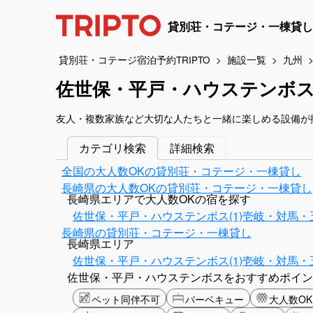
貸別荘・コテージ・一棟貸し
貸別荘・コテージ宿泊予約TRIPTO
施設一覧
九州
佐世保・平戸・ハウステンボス
友人・複数家族など大切な人たちと一緒に楽しめる設備が
カテゴリ検索
詳細検索
全国の大人数OKの貸別荘・コテージ・一棟貸し
長崎県の大人数OKの貸別荘・コテージ・一棟貸し
長崎県エリアで大人数OKの宿を探す
佐世保・平戸・ハウステンボス(1)
壱岐・対馬・五
長崎県の貸別荘・コテージ・一棟貸し
長崎県エリア
佐世保・平戸・ハウステンボス(1)
壱岐・対馬・五
佐世保・平戸・ハウステンボスをおすすめポイン
ペット同伴不可
バーベキュー
大人数OK