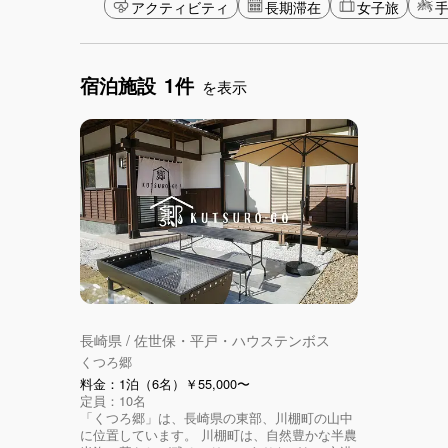
アクティビティ
長期滞在
女子旅
手
宿泊施設
1件
を表示
長崎県 / 佐世保・平戸・ハウステンボス
くつろ郷
料金：1泊（6名）￥55,000〜
定員：10名
「くつろ郷」は、長崎県の東部、川棚町の山中
に位置しています。 川棚町は、自然豊かな半農