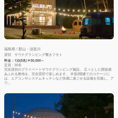
福島県 / 郡山・須賀川
貸切 サウナグランピング響きフモト
料金：1泊(5名)￥50,000～
定員：30名
完全貸切のプライベートサウナグランピング施設。 広々とした開放感
あふれる敷地を、完全貸切で楽しめます。 木造2階建てのコテージに
は、エアコンやシステムキッチンなど快適に過ごせる設備を完備し、ア
ウ...