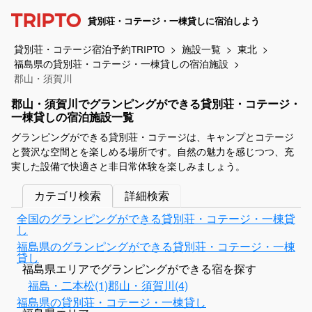
貸別荘・コテージ・一棟貸しに宿泊しよう
貸別荘・コテージ宿泊予約TRIPTO
施設一覧
東北
福島県の貸別荘・コテージ・一棟貸しの宿泊施設
郡山・須賀川
郡山・須賀川でグランピングができる貸別荘・コテージ・
一棟貸しの宿泊施設一覧
グランピングができる貸別荘・コテージは、キャンプとコテージ
と贅沢な空間とを楽しめる場所です。自然の魅力を感じつつ、充
実した設備で快適さと非日常体験を楽しみましょう。
カテゴリ検索
詳細検索
全国のグランピングができる貸別荘・コテージ・一棟貸
し
福島県のグランピングができる貸別荘・コテージ・一棟
貸し
福島県エリアでグランピングができる宿を探す
福島・二本松(1)
郡山・須賀川(4)
福島県の貸別荘・コテージ・一棟貸し