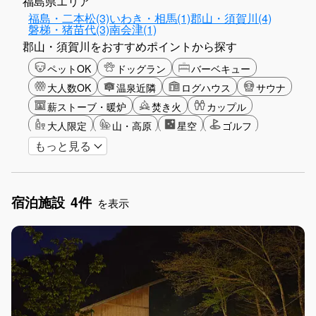
福島県エリア
福島・二本松(3)
いわき・相馬(1)
郡山・須賀川(4)
磐梯・猪苗代(3)
南会津(1)
郡山・須賀川をおすすめポイントから探す
ペットOK
ドッグラン
バーベキュー
大人数OK
温泉近隣
ログハウス
サウナ
薪ストーブ・暖炉
焚き火
カップル
大人限定
山・高原
星空
ゴルフ
もっと見る
ガーデニング
グランピング
グリーンツーリズム
長期滞在
女子旅
手持ち花火OK
お子さま歓迎
アメニティ
宿泊施設
4件
を表示