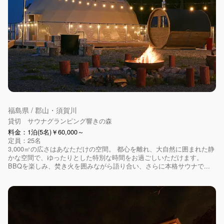
福島県 / 郡山・須賀川
貸切 サウナグランピング響きの森
料金：1泊(5名)￥60,000～
定員：25名
3,000㎡の広さはあなただけの空間。 都心を離れ、大自然に囲まれた静
かな空間で、ゆったりとした特別な時間をお過ごしいただけます。
BBQを楽しみ、焚き火を囲みながら語り合い、さらに本格サウナで...