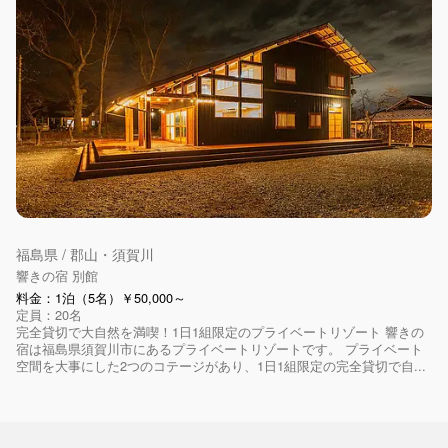
福島県 / 郡山・須賀川
響きの宿 別館
料金：1泊（5名）￥50,000～
定員：20名
完全貸切で大自然を満喫！1日1組限定のプライベートリゾート 響きの
宿は福島県須賀川市にあるプライベートリゾートです。 プライベート
空間を大事にした2つのコテージがあり、1日1組限定の完全貸切で自...