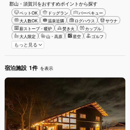
郡山・須賀川をおすすめポイントから探す
ペットOK
ドッグラン
バーベキュー
大人数OK
温泉近隣
ログハウス
サウナ
薪ストーブ・暖炉
焚き火
カップル
大人限定
山・高原
星空
ゴルフ
もっと見る
ガーデニング
グランピング
グリーンツーリズム
長期滞在
女子旅
手持ち花火OK
お子さま歓迎
アメニティ
宿泊施設
1件
を表示