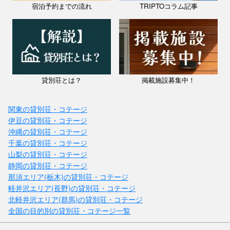
宿泊予約までの流れ
TRIPTOコラム記事
貸別荘とは？
掲載施設募集中！
関東の貸別荘・コテージ
伊豆の貸別荘・コテージ
沖縄の貸別荘・コテージ
千葉の貸別荘・コテージ
山梨の貸別荘・コテージ
静岡の貸別荘・コテージ
那須エリア(栃木)の貸別荘・コテージ
軽井沢エリア(長野)の貸別荘・コテージ
北軽井沢エリア(群馬)の貸別荘・コテージ
全国の目的別の貸別荘・コテージ一覧