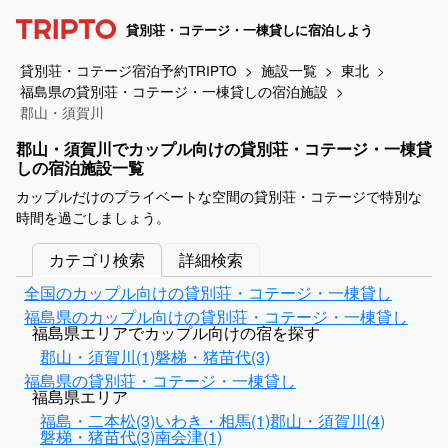
貸別荘・コテージ・一棟貸しに宿泊しよう
貸別荘・コテージ宿泊予約TRIPTO
施設一覧
東北
福島県の貸別荘・コテージ・一棟貸しの宿泊施設
郡山・須賀川
郡山・須賀川でカップル向けの貸別荘・コテージ・一棟貸
しの宿泊施設一覧
カップルだけのプライベートな空間の貸別荘・コテージで特別な
時間を過ごしましょう。
カテゴリ検索
詳細検索
全国のカップル向けの貸別荘・コテージ・一棟貸し
福島県のカップル向けの貸別荘・コテージ・一棟貸し
福島県エリアでカップル向けの宿を探す
郡山・須賀川(1)
磐梯・猪苗代(3)
福島県の貸別荘・コテージ・一棟貸し
福島県エリア
福島・二本松(3)
いわき・相馬(1)
郡山・須賀川(4)
磐梯・猪苗代(3)
南会津(1)