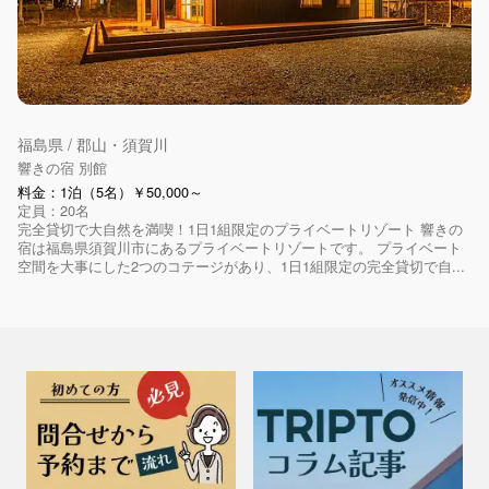
福島県 / 郡山・須賀川
響きの宿 別館
料金：1泊（5名）￥50,000～
定員：20名
完全貸切で大自然を満喫！1日1組限定のプライベートリゾート 響きの
宿は福島県須賀川市にあるプライベートリゾートです。 プライベート
空間を大事にした2つのコテージがあり、1日1組限定の完全貸切で自...