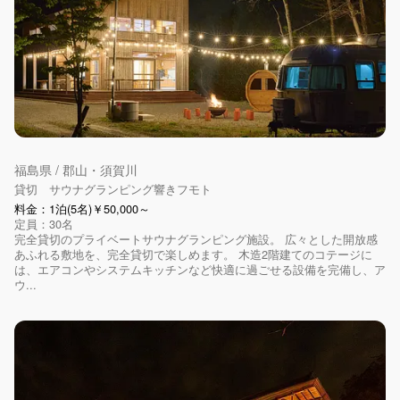
福島県 / 郡山・須賀川
貸切 サウナグランピング響きフモト
料金：1泊(5名)￥50,000～
定員：30名
完全貸切のプライベートサウナグランピング施設。 広々とした開放感
あふれる敷地を、完全貸切で楽しめます。 木造2階建てのコテージに
は、エアコンやシステムキッチンなど快適に過ごせる設備を完備し、ア
ウ...