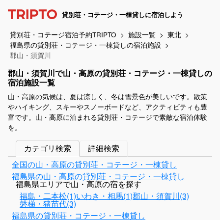
貸別荘・コテージ・一棟貸しに宿泊しよう
貸別荘・コテージ宿泊予約TRIPTO
施設一覧
東北
福島県の貸別荘・コテージ・一棟貸しの宿泊施設
郡山・須賀川
郡山・須賀川で山・高原の貸別荘・コテージ・一棟貸しの
宿泊施設一覧
山・高原の気候は、夏は涼しく、冬は雪景色が美しいです。散策
やハイキング、スキーやスノーボードなど、アクティビティも豊
富です。山・高原に泊まれる貸別荘・コテージで素敵な宿泊体験
を。
カテゴリ検索
詳細検索
全国の山・高原の貸別荘・コテージ・一棟貸し
福島県の山・高原の貸別荘・コテージ・一棟貸し
福島県エリアで山・高原の宿を探す
福島・二本松(1)
いわき・相馬(1)
郡山・須賀川(3)
磐梯・猪苗代(3)
福島県の貸別荘・コテージ・一棟貸し