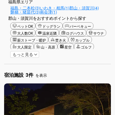
福島県エリア
福島・二本松(3)
いわき・相馬(1)
郡山・須賀川(4)
磐梯・猪苗代(3)
南会津(1)
郡山・須賀川をおすすめポイントから探す
ペットOK
ドッグラン
バーベキュー
大人数OK
温泉近隣
ログハウス
サウナ
薪ストーブ・暖炉
焚き火
カップル
大人限定
山・高原
星空
ゴルフ
もっと見る
ガーデニング
グランピング
グリーンツーリズム
長期滞在
女子旅
手持ち花火OK
お子さま歓迎
アメニティ
宿泊施設
3件
を表示