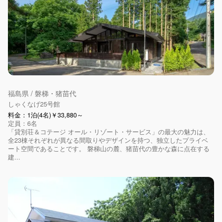
福島県 / 磐梯・猪苗代
しゃくなげ25号館
料金：1泊(4名)￥33,880～
定員：6名
「貸別荘＆コテージ オール・リゾート・サービス」の最大の魅力は、
全23棟それぞれが異なる間取りやデザインを持つ、独立したプライベ
ート空間であることです。 磐梯山の麓、猪苗代の豊かな森に点在する
建...