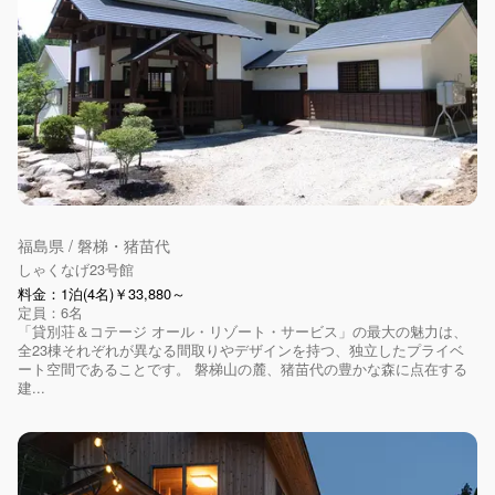
福島県 / 磐梯・猪苗代
しゃくなげ23号館
料金：1泊(4名)￥33,880～
定員：6名
「貸別荘＆コテージ オール・リゾート・サービス」の最大の魅力は、
全23棟それぞれが異なる間取りやデザインを持つ、独立したプライベ
ート空間であることです。 磐梯山の麓、猪苗代の豊かな森に点在する
建...