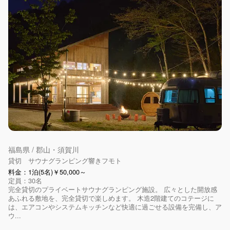
福島県 / 郡山・須賀川
貸切 サウナグランピング響きフモト
料金：1泊(5名)￥50,000～
定員：30名
完全貸切のプライベートサウナグランピング施設。 広々とした開放感
あふれる敷地を、完全貸切で楽しめます。 木造2階建てのコテージに
は、エアコンやシステムキッチンなど快適に過ごせる設備を完備し、ア
ウ...