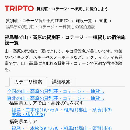
貸別荘・コテージ・一棟貸しに宿泊しよう
貸別荘・コテージ宿泊予約TRIPTO
施設一覧
東北
福島県の貸別荘・コテージ・一棟貸しの宿泊施設
福島県で山・高原の貸別荘・コテージ・一棟貸しの宿泊施
設一覧
山・高原の気候は、夏は涼しく、冬は雪景色が美しいです。散策
やハイキング、スキーやスノーボードなど、アクティビティも豊
富です。山・高原に泊まれる貸別荘・コテージで素敵な宿泊体験
を。
カテゴリ検索
詳細検索
全国の山・高原の貸別荘・コテージ・一棟貸し
東北の山・高原の貸別荘・コテージ・一棟貸し
福島県エリアで山・高原の宿を探す
福島・二本松(1)
いわき・相馬(1)
郡山・須賀川(3)
磐梯・猪苗代(3)
福島県エリア
福島・二本松(3)
いわき・相馬(1)
郡山・須賀川(4)