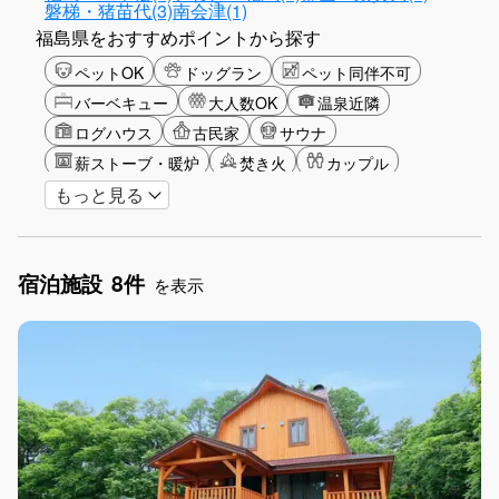
磐梯・猪苗代(3)
南会津(1)
福島県をおすすめポイントから探す
ペットOK
ドッグラン
ペット同伴不可
バーベキュー
大人数OK
温泉近隣
ログハウス
古民家
サウナ
薪ストーブ・暖炉
焚き火
カップル
もっと見る
大人限定
山・高原
星空
雪シーズン
ゴルフ
釣り
アクティビティ
ガーデニング
グランピング
宿泊施設
8件
グリーンツーリズム
長期滞在
女子旅
を表示
駅から徒歩圏内
手持ち花火OK
お子さま歓迎
アメニティ