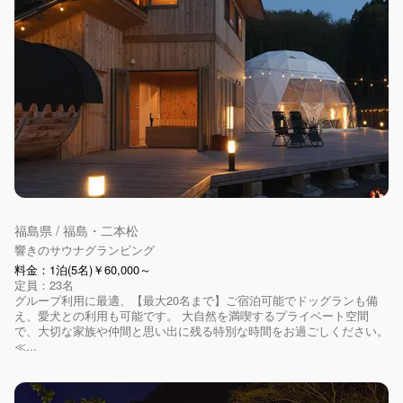
福島県 / 福島・二本松
響きのサウナグランピング
料金：1泊(5名)￥60,000～
定員：23名
グループ利用に最適、【最大20名まで】ご宿泊可能でドッグランも備
え、愛犬との利用も可能です。 大自然を満喫するプライベート空間
で、大切な家族や仲間と思い出に残る特別な時間をお過ごしください。
≪...