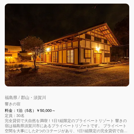
福島県 / 郡山・須賀川
響きの宿
料金：1泊（5名）￥50,000～
定員：30名
完全貸切で大自然を満喫！1日1組限定のプライベートリゾート 響きの
宿は福島県須賀川市にあるプライベートリゾートです。 プライベート
空間を大事にした2つのコテージがあり、1日1組限定の完全貸切で自...