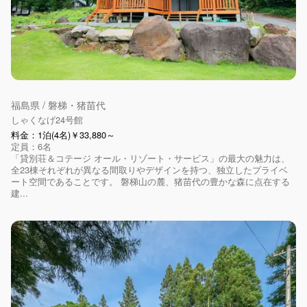
福島県 / 磐梯・猪苗代
しゃくなげ24号館
料金：1泊(4名)￥33,880～
定員：6名
「貸別荘＆コテージ オール・リゾート・サービス」の最大の魅力は、
全23棟それぞれが異なる間取りやデザインを持つ、独立したプライベ
ート空間であることです。 磐梯山の麓、猪苗代の豊かな森に点在する
建...