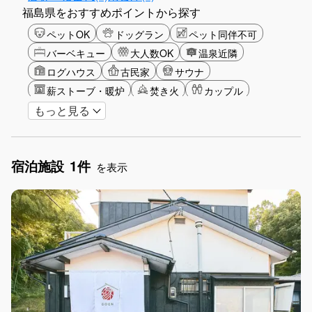
福島県をおすすめポイントから探す
ペットOK
ドッグラン
ペット同伴不可
バーベキュー
大人数OK
温泉近隣
ログハウス
古民家
サウナ
薪ストーブ・暖炉
焚き火
カップル
もっと見る
大人限定
山・高原
星空
雪シーズン
ゴルフ
釣り
アクティビティ
ガーデニング
グランピング
宿泊施設
1件
グリーンツーリズム
長期滞在
女子旅
を表示
駅から徒歩圏内
手持ち花火OK
お子さま歓迎
アメニティ