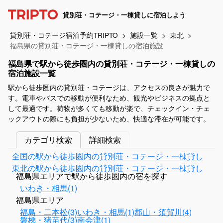
貸別荘・コテージ・一棟貸しに宿泊しよう
貸別荘・コテージ宿泊予約TRIPTO
施設一覧
東北
福島県の貸別荘・コテージ・一棟貸しの宿泊施設
福島県で駅から徒歩圏内の貸別荘・コテージ・一棟貸しの
宿泊施設一覧
駅から徒歩圏内の貸別荘・コテージは、アクセスの良さが魅力で
す。電車やバスでの移動が便利なため、観光やビジネスの拠点と
して最適です。荷物が多くても移動が楽で、チェックイン・チェ
ックアウトの際にも負担が少ないため、快適な滞在が可能です。
カテゴリ検索
詳細検索
全国の駅から徒歩圏内の貸別荘・コテージ・一棟貸し
東北の駅から徒歩圏内の貸別荘・コテージ・一棟貸し
福島県エリアで駅から徒歩圏内の宿を探す
いわき・相馬(1)
福島県エリア
福島・二本松(3)
いわき・相馬(1)
郡山・須賀川(4)
磐梯・猪苗代(3)
南会津(1)