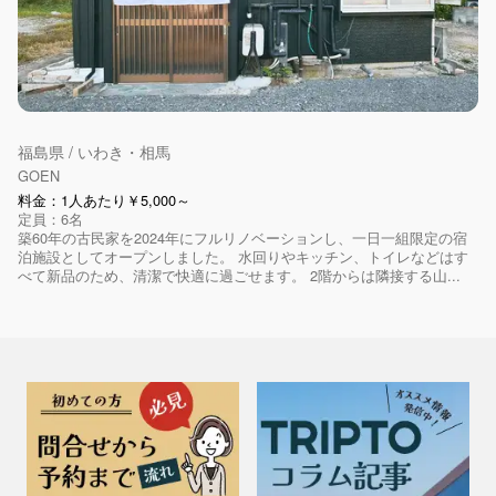
福島県 / いわき・相馬
GOEN
料金：1人あたり￥5,000～
定員：6名
築60年の古民家を2024年にフルリノベーションし、一日一組限定の宿
泊施設としてオープンしました。 水回りやキッチン、トイレなどはす
べて新品のため、清潔で快適に過ごせます。 2階からは隣接する山...