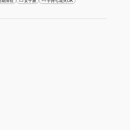
長期滞在
女子旅
手持ち花火OK