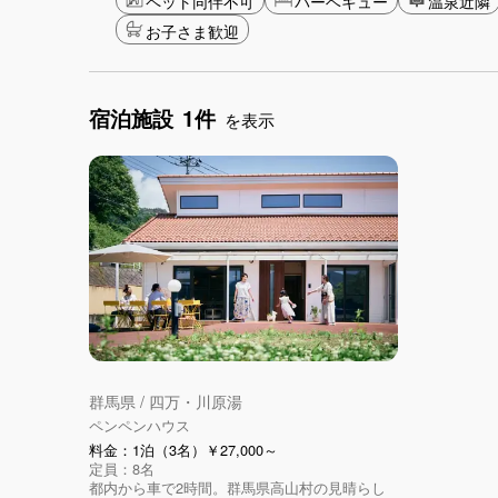
ペット同伴不可
バーベキュー
温泉近隣
お子さま歓迎
宿泊施設
1件
を表示
群馬県 / 四万・川原湯
ペンペンハウス
料金：1泊（3名）￥27,000～
定員：8名
都内から車で2時間。群馬県高山村の見晴らし