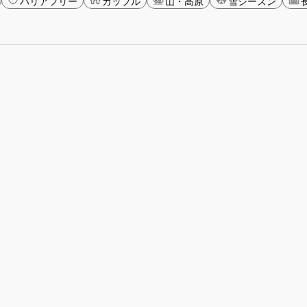
バリアフリー
カップル
山・高原
雪シーズン