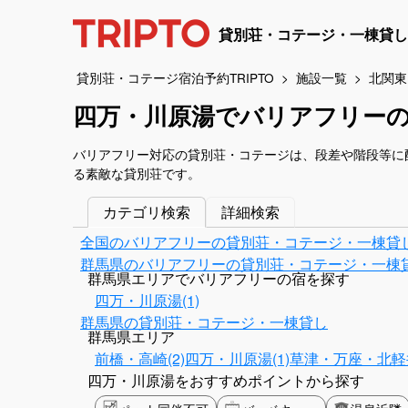
貸別荘・コテージ・一棟貸し
貸別荘・コテージ宿泊予約TRIPTO
施設一覧
北関東
四万・川原湯でバリアフリー
バリアフリー対応の貸別荘・コテージは、段差や階段等に
る素敵な貸別荘です。
カテゴリ検索
詳細検索
全国のバリアフリーの貸別荘・コテージ・一棟貸
群馬県のバリアフリーの貸別荘・コテージ・一棟
群馬県エリアでバリアフリーの宿を探す
四万・川原湯(1)
群馬県の貸別荘・コテージ・一棟貸し
群馬県エリア
前橋・高崎(2)
四万・川原湯(1)
草津・万座・北軽井
四万・川原湯をおすすめポイントから探す