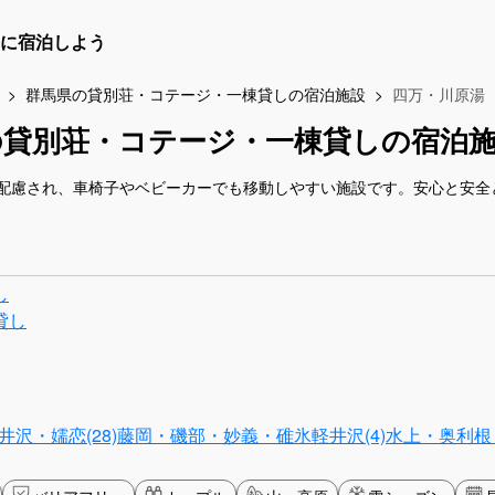
に宿泊しよう
群馬県の貸別荘・コテージ・一棟貸しの宿泊施設
四万・川原湯
の貸別荘・コテージ・一棟貸しの宿泊
配慮され、車椅子やベビーカーでも移動しやすい施設です。安心と安全
し
貸し
沢・嬬恋(28)
藤岡・磯部・妙義・碓氷軽井沢(4)
水上・奥利根・