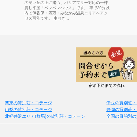
の良い丘の上に建つ、バリアフリー対応の一棟
貸し平屋「ペンペンハウス」です。 車で30分以
内で伊香保・四万・みなかみ温泉エリアへアク
セス可能です。 南向き...
宿泊予約までの流れ
関東の貸別荘・コテージ
伊豆の貸別荘・
山梨の貸別荘・コテージ
静岡の貸別荘・
北軽井沢エリア(群馬)の貸別荘・コテージ
全国の目的別の