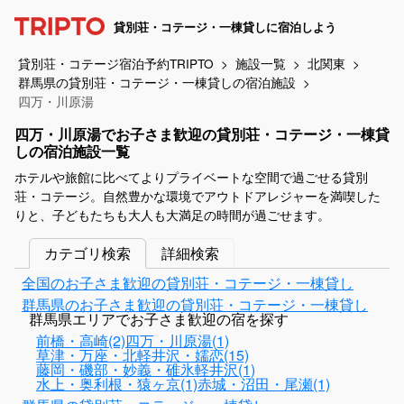
貸別荘・コテージ・一棟貸しに宿泊しよう
貸別荘・コテージ宿泊予約TRIPTO
施設一覧
北関東
群馬県の貸別荘・コテージ・一棟貸しの宿泊施設
四万・川原湯
四万・川原湯でお子さま歓迎の貸別荘・コテージ・一棟貸
しの宿泊施設一覧
ホテルや旅館に比べてよりプライベートな空間で過ごせる貸別
荘・コテージ。自然豊かな環境でアウトドアレジャーを満喫した
りと、子どもたちも大人も大満足の時間が過ごせます。
カテゴリ検索
詳細検索
全国のお子さま歓迎の貸別荘・コテージ・一棟貸し
群馬県のお子さま歓迎の貸別荘・コテージ・一棟貸し
群馬県エリアでお子さま歓迎の宿を探す
前橋・高崎(2)
四万・川原湯(1)
草津・万座・北軽井沢・嬬恋(15)
藤岡・磯部・妙義・碓氷軽井沢(1)
水上・奥利根・猿ヶ京(1)
赤城・沼田・尾瀬(1)