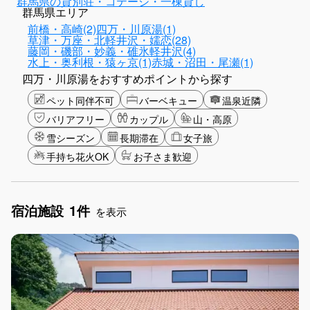
群馬県の貸別荘・コテージ・一棟貸し
群馬県エリア
前橋・高崎(2)
四万・川原湯(1)
草津・万座・北軽井沢・嬬恋(28)
藤岡・磯部・妙義・碓氷軽井沢(4)
水上・奥利根・猿ヶ京(1)
赤城・沼田・尾瀬(1)
四万・川原湯をおすすめポイントから探す
ペット同伴不可
バーベキュー
温泉近隣
バリアフリー
カップル
山・高原
雪シーズン
長期滞在
女子旅
手持ち花火OK
お子さま歓迎
宿泊施設
1件
を表示