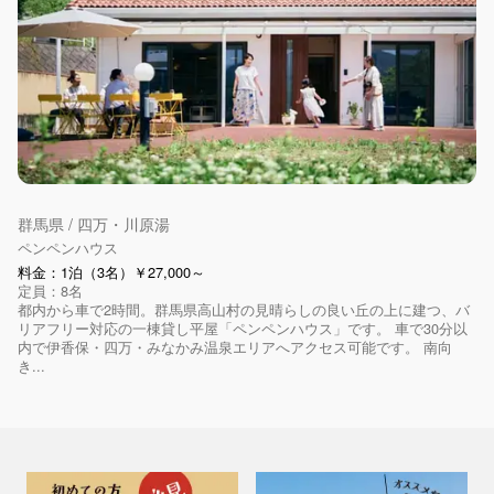
群馬県 / 四万・川原湯
ペンペンハウス
料金：1泊（3名）￥27,000～
定員：8名
都内から車で2時間。群馬県高山村の見晴らしの良い丘の上に建つ、バ
リアフリー対応の一棟貸し平屋「ペンペンハウス」です。 車で30分以
内で伊香保・四万・みなかみ温泉エリアへアクセス可能です。 南向
き...