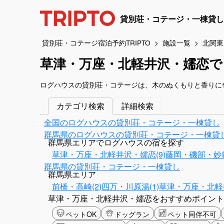
貸別荘・コテージ・一棟貸し
貸別荘・コテージ宿泊予約TRIPTO
施設一覧
北関東
草津・万座・北軽井沢・嬬恋
ログハウスの貸別荘・コテージは、木のぬくもりと香りに
カテゴリ検索
詳細検索
全国のログハウスの貸別荘・コテージ・一棟貸し
群馬県のログハウスの貸別荘・コテージ・一棟貸
群馬県エリアでログハウスの宿を探す
草津・万座・北軽井沢・嬬恋(9)
藤岡・磯部・妙義
群馬県の貸別荘・コテージ・一棟貸し
群馬県エリア
前橋・高崎(2)
四万・川原湯(1)
草津・万座・北軽井
草津・万座・北軽井沢・嬬恋をおすすめポイント
ペットOK
ドッグラン
ペット同伴不可