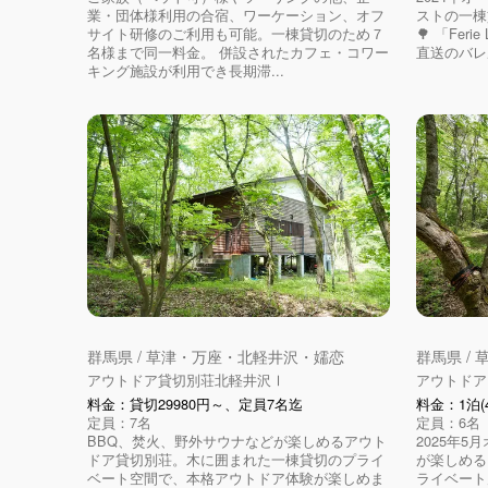
業・団体様利用の合宿、ワーケーション、オフ
ストの一棟貸
サイト研修のご利用も可能。一棟貸切のため７
🌳 「Fer
名様まで同一料金。 併設されたカフェ・コワー
直送のバレル
キング施設が利用でき長期滞...
群馬県 / 草津・万座・北軽井沢・嬬恋
群馬県 /
アウトドア貸切別荘北軽井沢Ⅰ
アウトドア
料金：貸切29980円～、定員7名迄
料金：1泊(4
定員：7名
定員：6名
BBQ、焚火、野外サウナなどが楽しめるアウト
2025年
ドア貸切別荘。木に囲まれた一棟貸切のプライ
が楽しめる
ベート空間で、本格アウトドア体験が楽しめま
ライベート