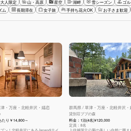
大人限定
山・高原
星空
湖畔
雪シーズン
ゴル
ズム
長期滞在
女子旅
手持ち花火OK
お子さま歓迎
 草津・万座・北軽井沢・嬬恋
群馬県 / 草津・万座・北軽井沢・
e
貸別荘ププの森
たり￥14,800～
料金：1泊(4名)¥120,000
定員：8名
ープン！北軽井沢にあるJapandiテイ
上信越国立公園の美しい自然に囲ま