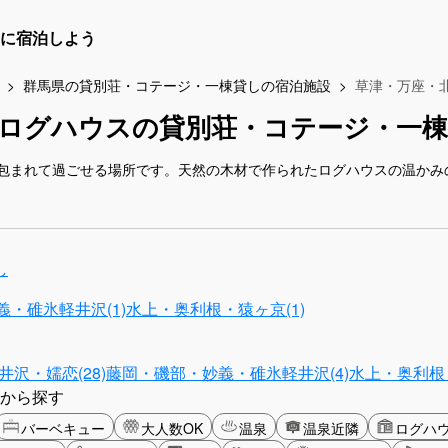
に宿泊しよう
群馬県の貸別荘・コテージ・一棟貸しの宿泊施設
草津・万座・
でログハウスの貸別荘・コテージ・一棟
包まれて過ごせる場所です。天然の木材で作られたログハウスの温かみ
し
・碓氷軽井沢(1)
水上・奥利根・猿ヶ京(1)
沢・嬬恋(28)
藤岡・磯部・妙義・碓氷軽井沢(4)
水上・奥利根・
から探す
バーベキュー
大人数OK
温泉
温泉近隣
ログハ