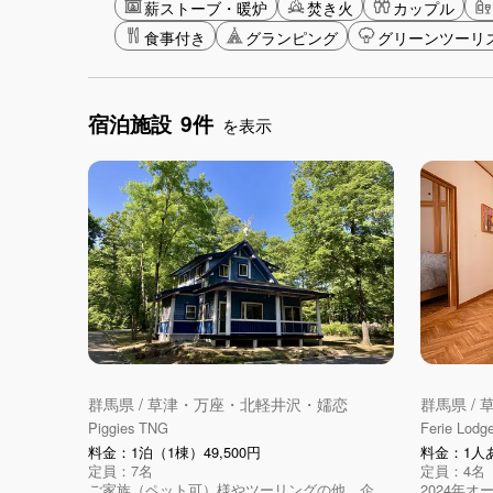
薪ストーブ・暖炉
焚き火
カップル
食事付き
グランピング
グリーンツーリ
宿泊施設
9件
を表示
群馬県 / 草津・万座・北軽井沢・嬬恋
群馬県 /
Piggies TNG
Ferie Lodg
料金：1泊（1棟）49,500円
料金：1人あ
定員：7名
定員：4名
ご家族（ペット可）様やツーリングの他、企
2024年オ