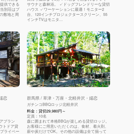
を提供できる
サウナと森林浴。 ✓ドッグフレンドリーな貸切
 当別荘はプ
ハウス ✓ワーケーションに最適！モニター2
坪の敷地と周
台、120インチプロジェクタースクリーン、55
インチTVはモニタ...
嬬恋
群馬県 / 草津・万座・北軽井沢・嬬恋
ガチンコBBQロッジ北軽井沢
料金：貸切29,980円～
定員：10名
ドアブラン
森に囲まれて本格BBQが楽しめる貸切ロッジ。
ウトドア貸
お客様にご用意いただくのは、食材、着火剤、
のプライベー
薪や炭だけでOK。その他の設備は全て揃って