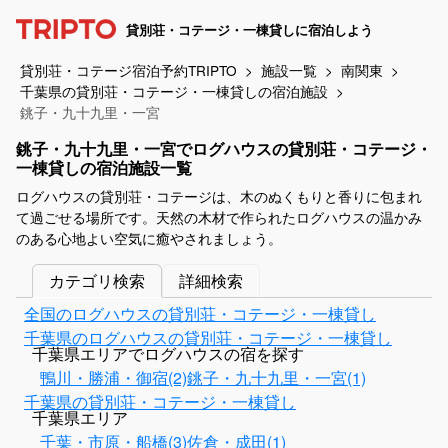
貸別荘・コテージ・一棟貸しに宿泊しよう
貸別荘・コテージ宿泊予約TRIPTO
施設一覧
南関東
千葉県の貸別荘・コテージ・一棟貸しの宿泊施設
銚子・九十九里・一宮
銚子・九十九里・一宮でログハウスの貸別荘・コテージ・
一棟貸しの宿泊施設一覧
ログハウスの貸別荘・コテージは、木のぬくもりと香りに包まれ
て過ごせる場所です。天然の木材で作られたログハウスの温かみ
のある心地よい空気に癒やされましょう。
カテゴリ検索
詳細検索
全国のログハウスの貸別荘・コテージ・一棟貸し
千葉県のログハウスの貸別荘・コテージ・一棟貸し
千葉県エリアでログハウスの宿を探す
鴨川・勝浦・御宿(2)
銚子・九十九里・一宮(1)
千葉県の貸別荘・コテージ・一棟貸し
千葉県エリア
千葉・市原・船橋(3)
佐倉・成田(1)