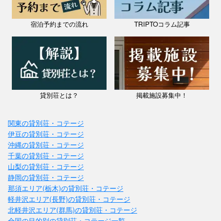
宿泊予約までの流れ
TRIPTOコラム記事
貸別荘とは？
掲載施設募集中！
関東の貸別荘・コテージ
伊豆の貸別荘・コテージ
沖縄の貸別荘・コテージ
千葉の貸別荘・コテージ
山梨の貸別荘・コテージ
静岡の貸別荘・コテージ
那須エリア(栃木)の貸別荘・コテージ
軽井沢エリア(長野)の貸別荘・コテージ
北軽井沢エリア(群馬)の貸別荘・コテージ
全国の目的別の貸別荘・コテージ一覧