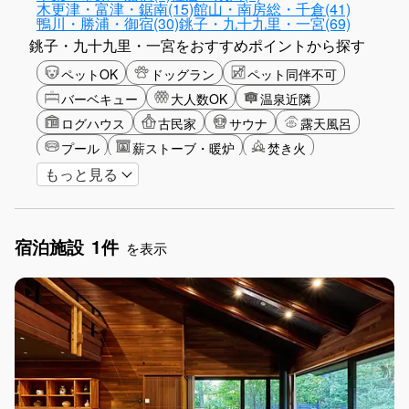
木更津・富津・鋸南(15)
館山・南房総・千倉(41)
鴨川・勝浦・御宿(30)
銚子・九十九里・一宮(69)
銚子・九十九里・一宮をおすすめポイントから探す
ペットOK
ドッグラン
ペット同伴不可
バーベキュー
大人数OK
温泉近隣
ログハウス
古民家
サウナ
露天風呂
プール
薪ストーブ・暖炉
焚き火
もっと見る
バリアフリー
カップル
海・ビーチ
星空
ゴルフ
釣り
アクティビティ
ショッピング
食事付き
ガーデニング
宿泊施設
1件
グランピング
グリーンツーリズム
長期滞在
を表示
女子旅
駅から徒歩圏内
手持ち花火OK
お子さま歓迎
アメニティ