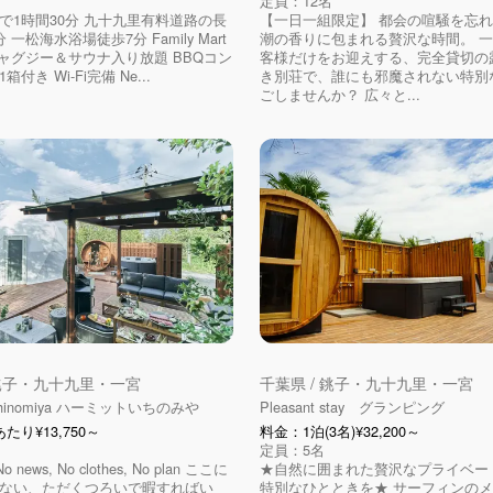
定員：12名
で1時間30分 九十九里有料道路の長
【一日一組限定】 都会の喧騒を忘
 一松海水浴場徒歩7分 Family Mart
潮の香りに包まれる贅沢な時間。 
ジャグジー＆サウナ入り放題 BBQコン
客様だけをお迎えする、完全貸切の
付き Wi-Fi完備 Ne...
き別荘で、誰にも邪魔されない特別
ごしませんか？ 広々と...
 銚子・九十九里・一宮
千葉県 / 銚子・九十九里・一宮
ichinomiya ハーミットいちのみや
Pleasant stay グランピング
たり¥13,750～
料金：1泊(3名)¥32,200～
定員：5名
No news, No clothes, No plan ここに
★自然に囲まれた贅沢なプライベー
ない、ただくつろいで暇すればい
特別なひとときを★ サーフィンの