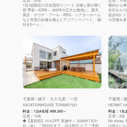
定員：20名
定員：10名
1日1組限定の完全貸切リゾート 太陽と星が輝く
都内から車
宿 季楽～KIRA～ 900坪の広大な敷地に、露天
生ICから1分
風呂・サウナ・プール・BBQ・シアタールーム
徒歩3分 
など充実の設備を備えたアジアンリゾート。 鍵
ロ完備＆炭1箱
付き5ベッ...
千葉県 / 銚子・九十九里・一宮
千葉県 /
VACATIONHOUSE TORAMI7521
HERMiT 
料金：1泊4名様 ¥69,300～
料金：1名あ
定員：10名
定員：8名
◆【直前割】10％OFF 実施中！ 2026年7月31
No shoes, 
日（金） ご宿泊分まで、10％割引 にてご予約
は何もいら