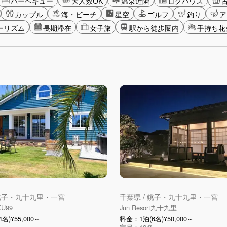
バーベキュー
大人数OK
温泉近隣
ログハウス
カップル
海・ビーチ
星空
ゴルフ
釣り
ア
ーリズム
長期滞在
女子旅
駅から徒歩圏内
手持ち花
 銚子・九十九里・一宮
千葉県 / 銚子・九十九里・一宮
U99
Jun Resort九十九里
名)¥55,000～
料金：1泊(6名)¥50,000～