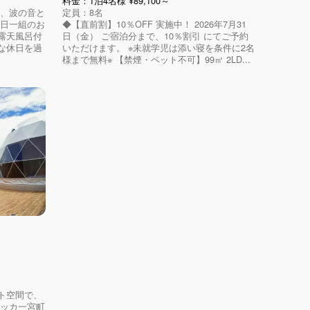
料金：1泊4名様 ¥89,100～
れ、波の音と
定員：8名
一日一組のお
◆【直前割】10％OFF 実施中！ 2026年7月31
露天風呂付
日（金） ご宿泊分まで、10％割引 にてご予約
な休日を過
いただけます。 ※未就学児は添い寝を条件に2名
様まで無料※ 【禁煙・ペット不可】99㎡ 2LD...
ト空間で、
メッカ一宮町