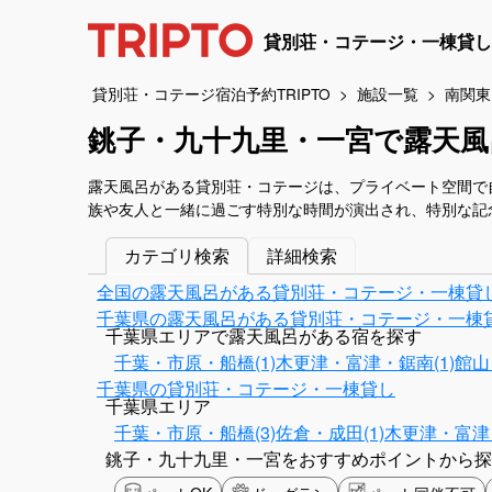
貸別荘・コテージ・一棟貸し
貸別荘・コテージ宿泊予約TRIPTO
施設一覧
南関東
銚子・九十九里・一宮で露天風
露天風呂がある貸別荘・コテージは、プライベート空間で
族や友人と一緒に過ごす特別な時間が演出され、特別な記
カテゴリ検索
詳細検索
全国の露天風呂がある貸別荘・コテージ・一棟貸
千葉県の露天風呂がある貸別荘・コテージ・一棟
千葉県エリアで露天風呂がある宿を探す
千葉・市原・船橋(1)
木更津・富津・鋸南(1)
館山
千葉県の貸別荘・コテージ・一棟貸し
千葉県エリア
千葉・市原・船橋(3)
佐倉・成田(1)
木更津・富津・
銚子・九十九里・一宮をおすすめポイントから探