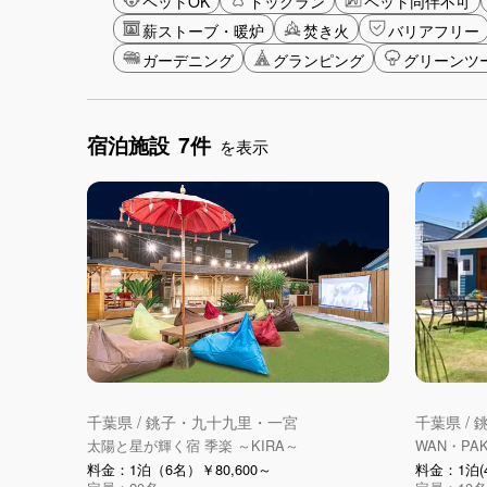
ペットOK
ドッグラン
ペット同伴不可
薪ストーブ・暖炉
焚き火
バリアフリー
ガーデニング
グランピング
グリーンツ
宿泊施設
7件
を表示
千葉県 / 銚子・九十九里・一宮
千葉県 /
太陽と星が輝く宿 季楽 ～KIRA～
WAN・PAK
料金：1泊（6名）￥80,600～
料金：1泊(4