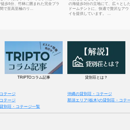
で徒歩5分、竹林に囲まれた完全プラ
の海徒歩3分の立地にて、広々とした
間で至高至極のリ...
ドームテントに、快適で贅沢なアウ
イを提供しています。 ...
TRIPTOコラム記事
貸別荘とは？
コテージ
沖縄の貸別荘・コテージ
コテージ
那須エリア(栃木)の貸別荘・コテ
貸別荘・コテージ一覧