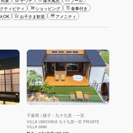
古民家
サウナ
露天風呂
プール
クティビティ
ショッピング
食事付き
火OK
お子さま歓迎
アメニティ
千葉県 / 銚子・九十九里・一宮
VILLA UMICHIKA 九十九里一宮 PRIVATE
VILLA 6886