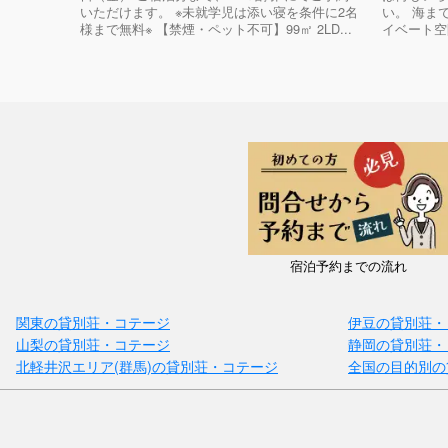
いただけます。 ※未就学児は添い寝を条件に2名
い。 海ま
様まで無料※ 【禁煙・ペット不可】99㎡ 2LD...
イベート空
宿泊予約までの流れ
関東の貸別荘・コテージ
伊豆の貸別荘・
山梨の貸別荘・コテージ
静岡の貸別荘・
北軽井沢エリア(群馬)の貸別荘・コテージ
全国の目的別の