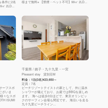
を条件に2名
様まで無料※ 【禁煙・ペット不可】99㎡ 2LD...
2LD...
千葉県 / 銚子・九十九里・一宮
Pleasant stay 貸別荘M
料金：1泊(3名)¥23,650～
定員：7名
サーフスポ
ビーチリゾートテイストの家として、外に温水
ございま
シャワーが備えており、お庭ではBBQを楽しめ
ど様々なスポ
ます。 海へは徒歩3分ほどで、東京オリンピッ
 ISUMI
クのサーフィン会場も間近です。 海沿いを走る
九十九里ビーチライン...