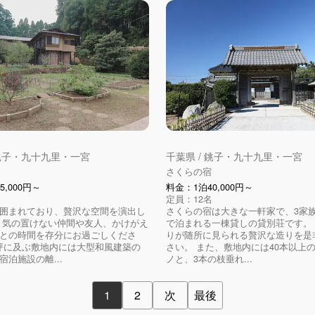
 銚子・九十九里・一宮
千葉県 / 銚子・九十九里・一宮
さくらの宿
5,000円～
料金：1泊40,000円～
定員：12名
囲まれており、贅沢な空間を演出し
さくらの宿は大きな一軒家で、3家族
 気の置けない仲間や友人、かけがえ
で泊まれる一棟貸しの貸別荘です。
との時間を存分にお過ごしくださ
りが随所に見られる贅沢な造りを是
00坪に及ぶ敷地内には大型和風建築の
さい。 また、敷地内には40本以上
宿泊施設の離...
ノと、3本の枝垂れ...
1
2
次
最後