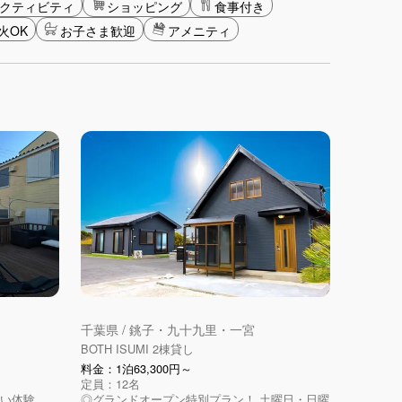
クティビティ
ショッピング
食事付き
火OK
お子さま歓迎
アメニティ
千葉県 / 銚子・九十九里・一宮
BOTH ISUMI 2棟貸し
料金：1泊63,300円～
定員：12名
のい体験。
◎グランドオープン特別プラン！ 土曜日・日曜