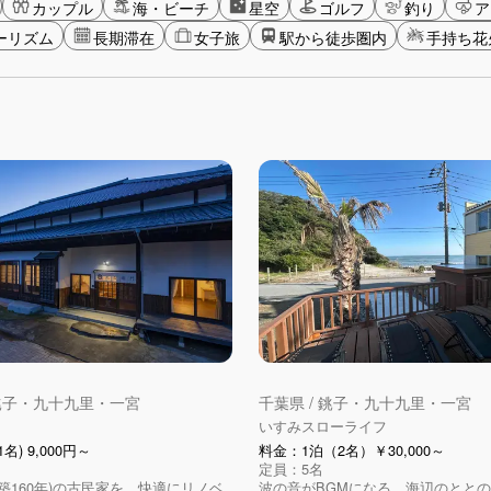
カップル
海・ビーチ
星空
ゴルフ
釣り
ア
ーリズム
長期滞在
女子旅
駅から徒歩圏内
手持ち花
 銚子・九十九里・一宮
千葉県 / 銚子・九十九里・一宮
いすみスローライフ
名) 9,000円～
料金：1泊（2名）￥30,000～
定員：5名
(築160年)の古民家を、快適にリノベ
波の音がBGMになる、海辺のとと