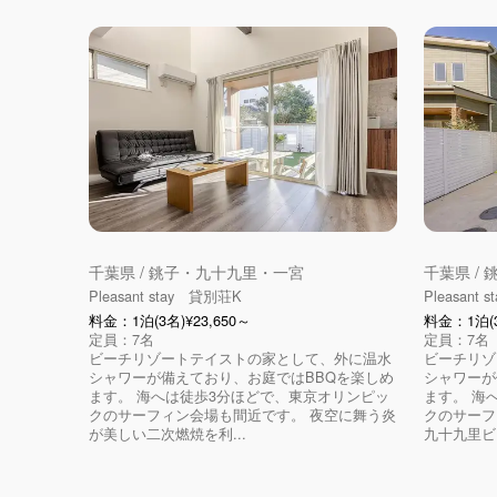
千葉県 / 銚子・九十九里・一宮
千葉県 /
Pleasant stay 貸別荘K
Pleasant
料金：1泊(3名)¥23,650～
料金：1泊(3
定員：7名
定員：7名
ビーチリゾートテイストの家として、外に温水
ビーチリゾ
シャワーが備えており、お庭ではBBQを楽しめ
シャワーが
ます。 海へは徒歩3分ほどで、東京オリンピッ
ます。 海
クのサーフィン会場も間近です。 夜空に舞う炎
クのサーフ
が美しい二次燃焼を利...
九十九里ビー