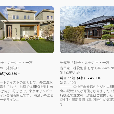
 銚子・九十九里・一宮
千葉県 / 銚子・九十九里・一宮
 stay 貸別荘O
古民家一棟貸別荘 しずく亭 -Komink
SHIZUKU tei-
名)¥23,650～
料金：1泊（4名）￥45,000～
ートテイストの家として、外に温水
定員：10名
備えており、お庭ではBBQを楽しめ
------------ ◎地元飲食店からジビ
へは徒歩3分ほどで、東京オリンピッ
食の配達注文が可能となりました！
ィン会場も間近です。 海沿いを走る
行振込で注文可、詳細はご案内いた
チライン...
◎6月～服部農園（車で5分）の紫陽
す！...