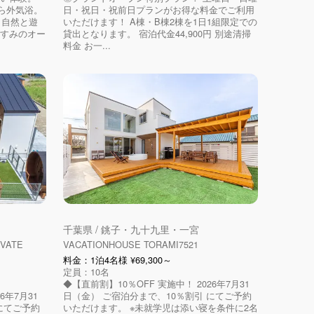
ら外気浴。
日・祝日・祝前日プランがお得な料金でご利用
 自然と遊
いただけます！ A棟・B棟2棟を1日1組限定での
いすみのオー
貸出となります。 宿泊代金44,900円 別途清掃
料金 お一...
千葉県 / 銚子・九十九里・一宮
VATE
VACATIONHOUSE TORAMI7521
料金：1泊4名様 ¥69,300～
定員：10名
◆【直前割】10％OFF 実施中！ 2026年7月31
6年7月31
日（金） ご宿泊分まで、10％割引 にてご予約
にてご予約
いただけます。 ※未就学児は添い寝を条件に2名