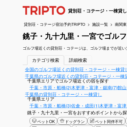
貸別荘・コテージ・一棟貸し
貸別荘・コテージ宿泊予約TRIPTO
施設一覧
南関東
銚子・九十九里・一宮でゴル
ゴルフ場近くの貸別荘・コテージは、ゴルフ場までが近い
カテゴリ検索
詳細検索
全国のゴルフ場近くの貸別荘・コテージ・一棟貸
千葉県のゴルフ場近くの貸別荘・コテージ・一棟
千葉県エリアでゴルフ場近くの宿を探す
千葉・市原・船橋(2)
木更津・富津・鋸南(7)
館山
千葉県の貸別荘・コテージ・一棟貸し
千葉県エリア
千葉・市原・船橋(3)
佐倉・成田(1)
木更津・富津・
銚子・九十九里・一宮をおすすめポイントから探
ペットOK
ドッグラン
ペット同伴不可