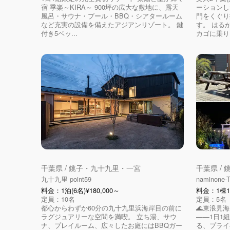
宿 季楽～KIRA～ 900坪の広大な敷地に、露天
ーションし
風呂・サウナ・プール・BBQ・シアタールーム
門をくぐり
など充実の設備を備えたアジアンリゾート。 鍵
す。 はる
付き5ベッ...
カゴに乗り、
千葉県 / 銚子・九十九里・一宮
千葉県 /
九十九里 point59
naminone-T
料金：1泊(6名)¥180,000～
料金：1棟1
定員：10名
定員：5名
都心からわずか60分の九十九里浜海岸目の前に
🌊東浪見
ラグジュアリーな空間を満喫。 立ち湯、サウ
——1日1
ナ、プレイルーム、広々したお庭にはBBQガー
る、プライ