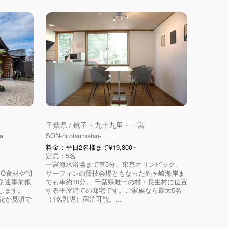
千葉県 / 銚子・九十九里・一宮
a
SON-hitotsumatsu-
料金：平日2名様まで¥19,800~
定員：5名
一宮海水浴場まで車5分、東京オリンピック、
エBBQ食材や朝
サーフィンの競技会場ともなった釣ヶ崎海岸ま
別途事前銀
でも車約10分。 千葉県唯一の村・長生村に位置
します。
する平屋建ての邸宅です。ご家族なら最大5名
花が見頃で
（1名乳児）宿泊可能。...