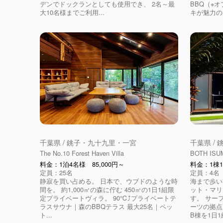
デンでドックランとしても使用でき、 2名～最
BBQ（※
大10名様までご利用...
キが魅力の
千葉県 / 銚子・九十九里・一宮
千葉県 /
The No.10 Forest Haven Villa
BOTH ISU
料金：1泊4名様 85,000円～
料金：1棟1
定員：25名
定員：4名
静寂を買い占める。 日本で、ウブドのような時
海まで歩い
間を。 約1,000㎡の森に佇む 450㎡の1日1組限
ット・マリ
定プライベートヴィラ。 90℃⤴️プライベートテ
す。 サー
ラスサウナ｜森のBBQテラス 最大25名｜ペッ
ーツの拠点に
ト...
B棟を1日1組