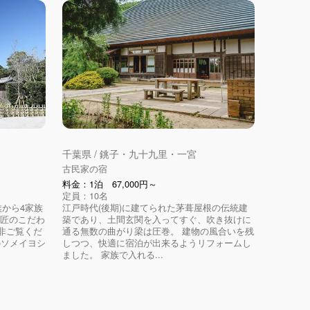
千葉県 / 銚子・九十九里・一宮
古民家の宿
料金：1泊 67,000円～
定員：10名
から4家族
江戸時代(後期)に建てられた茅葺屋根の伝統建
 匠のこだわ
築であり、土間玄関を入ってすぐ、吹き抜けに
非ご覧くだ
通る無数の曲がり梁は圧巻。 建物の風合いを残
のソメイヨシ
しつつ、快適に宿泊が出来るようリフォームし
ました。 家族で入れる...