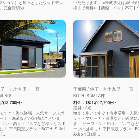
オプション）と広々としたウッドデッ
いただけます。 ※未就学児は添い寝
、完全貸切の...
様まで無料※ 【禁煙・ペット不可】99㎡ 
 銚子・九十九里・一宮
千葉県 / 銚子・九十九里・一宮
MI B棟
BOTH ISUMI A棟
泊12,700円～
料金：1棟1泊17,700円～
定員：8名
てすぐ！海水浴場・人気サーフスポ
海まで歩いてすぐ！海水浴場・人気
ーナ・漁港などが近隣にございま
ット・マリーナ・漁港などが近隣に
フィン・釣り・ゴルフなど様々なスポ
す。 サーフィン・釣り・ゴルフな
！ 平日限定プラン！BOTH ISUMI
ーツの拠点に！ 平日限定プラン！BOTH
...
A棟を1日1組...