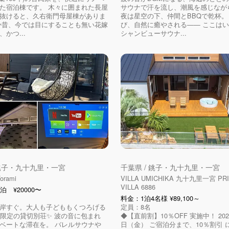
た宿泊棟です。 木々に囲まれた長屋
サウナで汗を流し、潮風を感じなが
抜けると、久右衛門母屋棟がありま
夜は星空の下、仲間とBBQで乾杯。
か昔、今では目にすることも無い花嫁
び、自然に癒やされる—— ここは
かつ...
シャンビューサウナ...
 銚子・九十九里・一宮
千葉県 / 銚子・九十九里・一宮
orami
VILLA UMICHIKA 九十九里一宮 PRI
VILLA 6886
泊 ¥20000〜
料金：1泊4名様 ¥89,100～
海岸すぐ。大人も子どももくつろげる
定員：8名
組限定の貸切別荘✨ 波の音に包まれ
◆【直前割】10％OFF 実施中！ 202
ベートな滞在を。 バレルサウナや
日（金） ご宿泊分まで、10％割引 