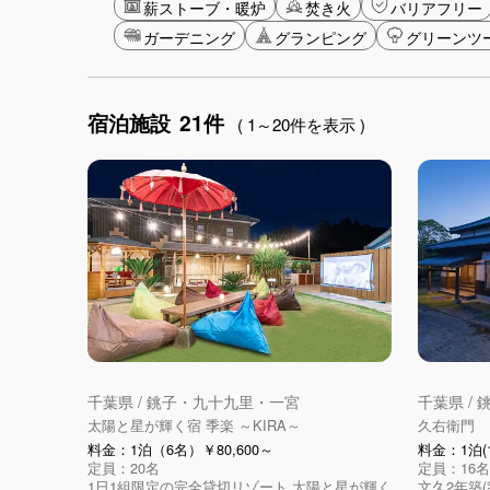
薪ストーブ・暖炉
焚き火
バリアフリー
ガーデニング
グランピング
グリーンツ
宿泊施設
21件
( 1～20件を表示 )
千葉県 / 銚子・九十九里・一宮
千葉県 /
太陽と星が輝く宿 季楽 ～KIRA～
久右衛門
料金：1泊（6名）￥80,600～
料金：1泊(1
定員：20名
定員：16名
1日1組限定の完全貸切リゾート 太陽と星が輝く
文久2年築