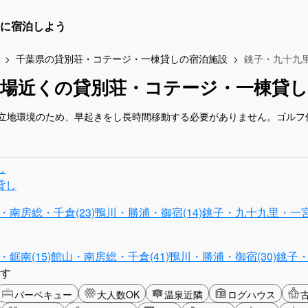
に宿泊しよう
千葉県の貸別荘・コテージ・一棟貸しの宿泊施設
銚子・九十九
フ場近くの貸別荘・コテージ・一棟貸し
立地環境のため、早起きをし長時間移動する必要がありません。ゴルフ
し
貸し
・南房総・千倉(23)
鴨川・勝浦・御宿(14)
銚子・九十九里・一宮(
鋸南(15)
館山・南房総・千倉(41)
鴨川・勝浦・御宿(30)
銚子・
す
バーベキュー
大人数OK
温泉近隣
ログハウス