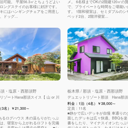
泊可能。 平屋56.3㎡とちょうどよい
メ。 6名様までOKの2階建120㎡の
ロングステイのお客様に好評です。
で、プライベートな時間をご堪能い
キにはハンギングチェアをご用意し
す。 1階和寝室は、セミダブルのシ
ドッグ...
ベッド2台、2階洋寝室...
 那須・塩原・西那須野
栃木県 / 那須・塩原・西那須野
ゾートHana那須スイス【 山 or 川
デュエットリゾート那須 Hana那
料金：1泊（4名）￥38,000～
3名）￥21,300～
定員：11名
■静かで広いデッキが自慢 車通りの
あるログハウス 木の温もりがたっぷ
面したデッキは広々快適。BBQを
は、寝室から上がれるロフトを完備
書をしたり、マイナスイオンたっぷ
す。天窓からは満点の星空も。 ■シ
デジタルデトックス。たまにはそん