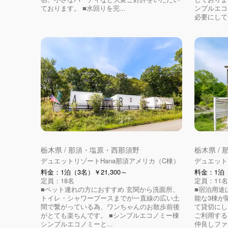
ております。 ■水回りを完...
ンプルエコ
必要にして十
栃木県 / 那須・塩原・西那須野
栃木県 /
デュエットリゾートHana那須アメリカ（C棟）
デュエット
料金：1泊（3名）￥21,300～
料金：1泊（
定員：18名
定員：11名
■ペット連れの方におすすめ 玄関から洗面所、
■宿泊用途
トイレ・シャワーブースまでが一直線の広い土
能な3棟が
間で繋がっている為、ワンちゃんのお散歩前後
て貸切にし
がとても楽ちんです。 ■シンプルエコノミー棟
ご利用する
シンプルエコノミーと...
仲良しファ