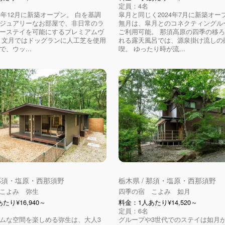
定員：4名
24年12月に新築オープン。 白を基調
皐月と同じく2024年7月に新築オー
ジュアリーなお部屋で、非日常のラ
無月は、皐月とのコネクティングル
ーステイを可能にするプレミアムヴ
ご利用可能。 那須高原の四季の移
 文月ではドッグランに人工芝を使用
れる露天風呂では、源泉掛け流しの
、ウッ...
喫。 ゆったり時が流...
 那須・塩原・西那須野
栃木県 / 那須・塩原・西那須野
こよみ 弥生
四季の宿 こよみ 如月
たり¥16,940～
料金：1人あたり¥14,520～
定員：6名
ムな空間を楽しめる弥生は、大人3
グループや3世代でのステイは如月