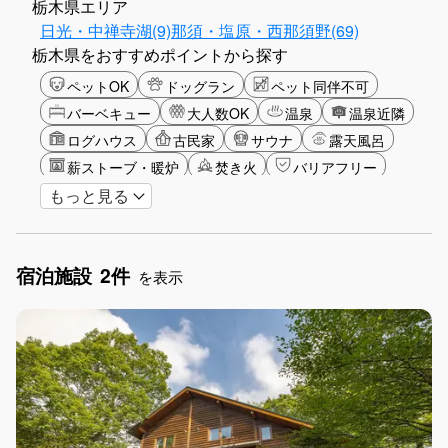
栃木県エリア
日光・中禅寺湖(9)
那須・塩原・西那須野(69)
栃木県をおすすめポイントから探す
ペットOK
ドッグラン
ペット同伴不可
バーベキュー
大人数OK
温泉
温泉近隣
ログハウス
古民家
サウナ
露天風呂
薪ストーブ・暖炉
焚き火
バリアフリー
もっと見る
カップル
大人限定
山・高原
星空
雪シーズン
ゴルフ
釣り
アクティビティ
ショッピング
食事付き
ガーデニング
宿泊施設
2件
グランピング
グリーンツーリズム
長期滞在
を表示
女子旅
駅から徒歩圏内
手持ち花火OK
お子さま歓迎
アメニティ