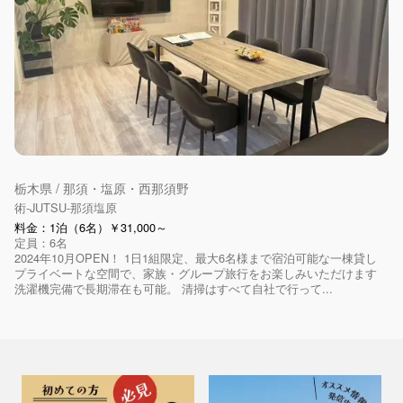
栃木県 / 那須・塩原・西那須野
術-JUTSU-那須塩原
料金：1泊（6名）￥31,000～
定員：6名
2024年10月OPEN！ 1日1組限定、最大6名様まで宿泊可能な一棟貸し
プライベートな空間で、家族・グループ旅行をお楽しみいただけます
洗濯機完備で長期滞在も可能。 清掃はすべて自社で行って...