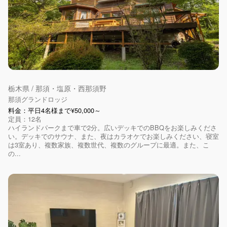
栃木県 / 那須・塩原・西那須野
那須グランドロッジ
料金：平日4名様まで¥50,000～
定員：12名
ハイランドパークまで車で2分。広いデッキでのBBQをお楽しみくださ
い。デッキでのサウナ、また、夜はカラオケでお楽しみください、寝室
は3室あり、複数家族、複数世代、複数のグループに最適。また、こ
の...