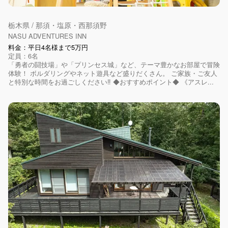
栃木県 / 那須・塩原・西那須野
NASU ADVENTURES INN
料金：平日4名様まで5万円
定員：6名
「勇者の闘技場」や「プリンセス城」など、テーマ豊かなお部屋で冒険
体験！ ボルダリングやネット遊具など盛りだくさん。 ご家族・ご友人
と特別な時間をお過ごしください‼ ◆おすすめポイント◆ 《アスレ...