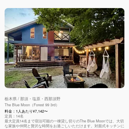
栃木県 / 那須・塩原・西那須野
The Blue Moon（Forest 99 3rd）
料金：1人あたり¥7,142〜
定員：14名
最大定員14名まで宿泊可能の一棟貸し切りのThe Blue Moonでは、大切
な家族や仲間と贅沢な時間をお過ごしいただけます。対面式キッチンに