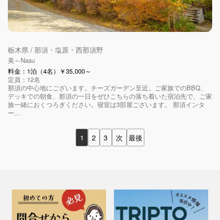
栃木県 / 那須・塩原・西那須野
美～Nasu
料金：1泊（4名）￥35,000～
定員：12名
那須の中心地にございます。チーズガーデン至近。ご家族でのBBQ、
デッキでの朝食、那須の一日をぜひこちらの落ち着いた宿泊先で、ご家
族一緒におくつろぎください。寝室は3部屋ございます。 那須インタ
ー...
1
2
3
次
最後