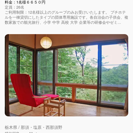
料金：1名様６６５０円
定員：26名
ご利用制限：12名様以上のグループのみお受けいたします。 プチホテ
ルを一棟貸切にしたタイプの団体専用施設です。各自治会の子供会、複
数家族での観光旅行、小学 中学 高校 大学 企業等の研修会やゼミ...
栃木県 / 那須・塩原・西那須野