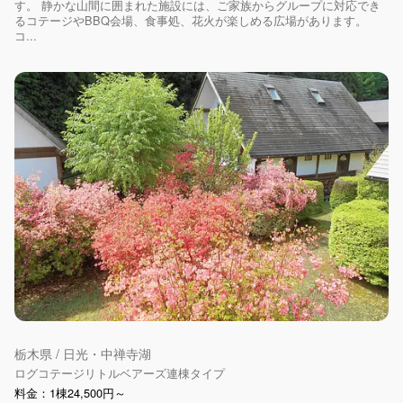
す。 静かな山間に囲まれた施設には、ご家族からグループに対応でき
るコテージやBBQ会場、食事処、花火が楽しめる広場があります。
コ...
栃木県 / 日光・中禅寺湖
ログコテージリトルベアーズ連棟タイプ
料金：1棟24,500円～