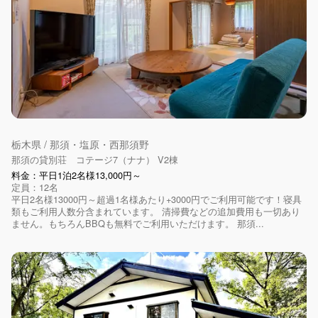
栃木県 / 那須・塩原・西那須野
那須の貸別荘 コテージ7（ナナ） V2棟
料金：平日1泊2名様13,000円～
定員：12名
平日2名様13000円～超過1名様あたり+3000円でご利用可能です！寝具
類もご利用人数分含まれています。 清掃費などの追加費用も一切あり
ません。もちろんBBQも無料でご利用いただけます。 那須...