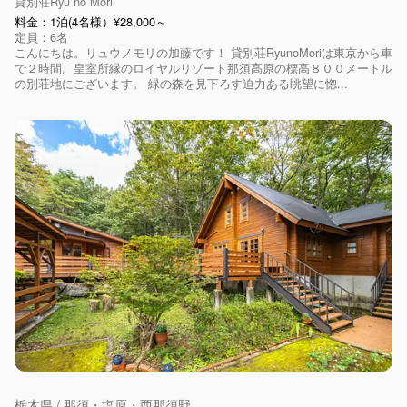
貸別荘Ryu no Mori
料金：1泊(4名様）¥28,000～
定員：6名
こんにちは。リュウノモリの加藤です！ 貸別荘RyunoMoriは東京から車
で２時間。皇室所縁のロイヤルリゾート那須高原の標高８００メートル
の別荘地にございます。 緑の森を見下ろす迫力ある眺望に惚...
栃木県 / 那須・塩原・西那須野