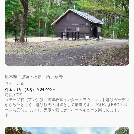
栃木県 / 那須・塩原・西那須野
コテージ杏
料金：1泊（3名）￥24,000～
定員：7名
コテージ杏（アン）は、黒磯板室インター・アウトレット那須ガーデン
から数分と近く、那須観光の拠点として最適です。 屋根付きBBQスペ
ースも完備しており、天候を気にせずバーベキューを楽しめます。
ド...