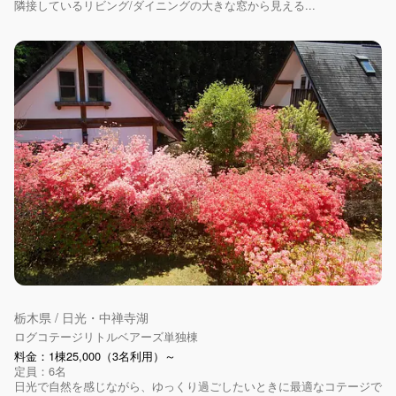
隣接しているリビング/ダイニングの大きな窓から見える...
栃木県 / 日光・中禅寺湖
ログコテージリトルベアーズ単独棟
料金：1棟25,000（3名利用）～
定員：6名
日光で自然を感じながら、ゆっくり過ごしたいときに最適なコテージで