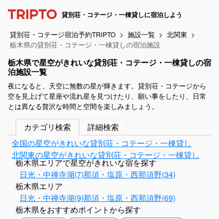
貸別荘・コテージ・一棟貸しに宿泊しよう
貸別荘・コテージ宿泊予約TRIPTO
施設一覧
北関東
栃木県の貸別荘・コテージ・一棟貸しの宿泊施設
栃木県で星空がきれいな貸別荘・コテージ・一棟貸しの宿
泊施設一覧
夜になると、天空に無数の星が輝きます。貸別荘・コテージから
空を見上げて星座や流れ星を見つけたり、願い事をしたり、日常
とは異なる贅沢な時間と空間を楽しみましょう。
カテゴリ検索
詳細検索
全国の星空がきれいな貸別荘・コテージ・一棟貸し
北関東の星空がきれいな貸別荘・コテージ・一棟貸し
栃木県エリアで星空がきれいな宿を探す
日光・中禅寺湖(7)
那須・塩原・西那須野(34)
栃木県エリア
日光・中禅寺湖(9)
那須・塩原・西那須野(69)
栃木県をおすすめポイントから探す