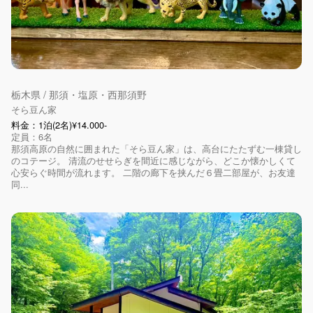
栃木県 / 那須・塩原・西那須野
そら豆ん家
料金：1泊(2名)¥14.000-
定員：6名
那須高原の自然に囲まれた「そら豆ん家」は、高台にたたずむ一棟貸し
のコテージ。 清流のせせらぎを間近に感じながら、どこか懐かしくて
心安らぐ時間が流れます。 二階の廊下を挟んだ６畳二部屋が、お友達
同...