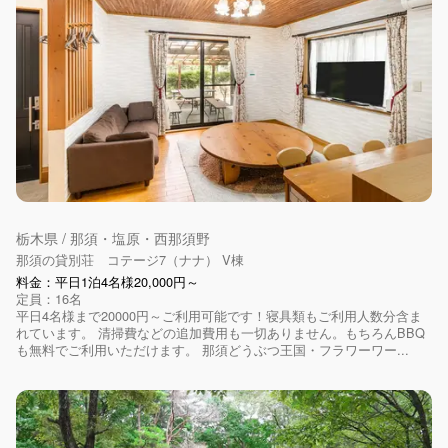
栃木県 / 那須・塩原・西那須野
那須の貸別荘 コテージ7（ナナ） V棟
料金：平日1泊4名様20,000円～
定員：16名
平日4名様まで20000円～ご利用可能です！寝具類もご利用人数分含ま
れています。 清掃費などの追加費用も一切ありません。もちろんBBQ
も無料でご利用いただけます。 那須どうぶつ王国・フラワーワー...