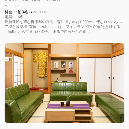
kotorine
料金：1泊(4名)￥50,000～
定員：16名
那須連峰を望む御用邸の膝元、森に囲まれた1,200㎡に佇むログハウス
二棟と音楽棟+東屋 「kotorine」は、フィンランド語で“家”を意味する
「koti」から生まれた造語。 まるで自分たちの別...