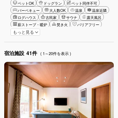
ペットOK
ドッグラン
ペット同伴不可
バーベキュー
大人数OK
温泉
温泉近隣
ログハウス
古民家
サウナ
露天風呂
薪ストーブ・暖炉
焚き火
バリアフリー
もっと見る
カップル
大人限定
山・高原
星空
雪シーズン
ゴルフ
釣り
アクティビティ
ショッピング
食事付き
ガーデニング
宿泊施設
41件
グランピング
グリーンツーリズム
長期滞在
( 1～20件を表示 )
女子旅
駅から徒歩圏内
手持ち花火OK
お子さま歓迎
アメニティ