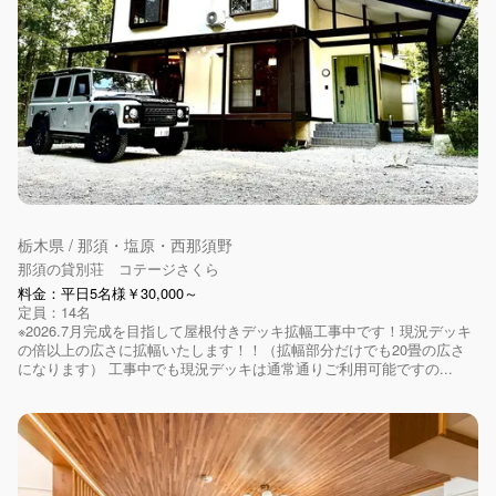
栃木県 / 那須・塩原・西那須野
那須の貸別荘 コテージさくら
料金：平日5名様￥30,000～
定員：14名
※2026.7月完成を目指して屋根付きデッキ拡幅工事中です！現況デッキ
の倍以上の広さに拡幅いたします！！（拡幅部分だけでも20畳の広さ
になります） 工事中でも現況デッキは通常通りご利用可能ですの...