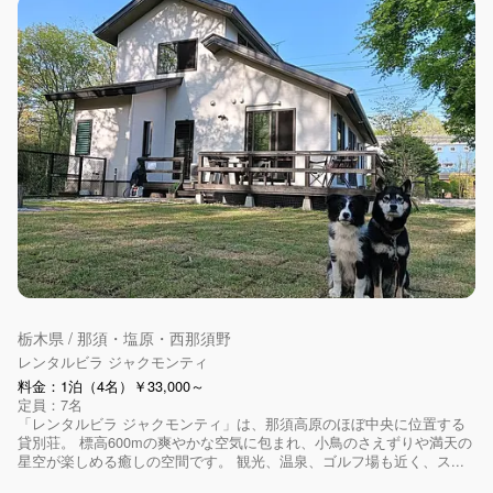
栃木県 / 那須・塩原・西那須野
レンタルビラ ジャクモンティ
料金：1泊（4名）￥33,000～
定員：7名
「レンタルビラ ジャクモンティ」は、那須高原のほぼ中央に位置する
貸別荘。 標高600mの爽やかな空気に包まれ、小鳥のさえずりや満天の
星空が楽しめる癒しの空間です。 観光、温泉、ゴルフ場も近く、ス...