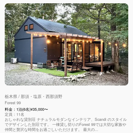
栃木県 / 那須・塩原・西那須野
Forest 99
料金：1泊(6名)¥35,000〜
定員：11名
おしゃれな貸別荘 ナチュラルモダンなインテリア、Scandi のスタイル
でデザインした別荘です。 一棟貸し切りのForest 99では大切な家族や
仲間と贅沢な時間をお過ごしいただけます。 最大の...