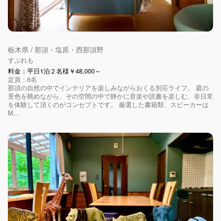
栃木県 / 那須・塩原・西那須野
すぷれも
料金：平日1泊２名様￥48,000～
定員：6名
那須の自然の中でインテリアを楽しみながらおくる別荘ライフ。 庭の
景色を眺めながら、その空間の中で静かに音楽や読書を楽しむ、非日常
を体験して頂くのがコンセプトです。 厳選した書籍類、スピーカーは
M...