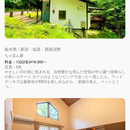
栃木県 / 那須・塩原・西那須野
ちゃ豆ん家
料金：1泊(2名)¥16.000～
定員：6名
やさしい川の音に包まれる、自然豊かな澄んだ空気の中に建つ見晴らし
の良いコテージ カフェのようなリビングでほっと一息したら、ウッド
デッキでは森林浴やBBQを楽しみながら、 家族や友人、ペットとく
つ...