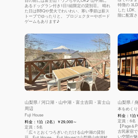
目の前には富士山！ワンちゃんOK♪ 山中湖に
特徴の 3
あるドッグラン付き1日1組限定の貸別荘。 晴れ
した LD
た日はBBQや焚火でわいわい、寒い季節は薪ス
階に配置さ.
トーブでゆったりと。 プロジェクターやボード
ゲームもあります♪
山梨県 / 河口湖・山中湖・富士吉田・富士山
山梨県 /
周辺
本をめくり愛
Fuji House
料金：1泊￥
定員：6名
料金：1泊（2名）￥29,000～
【Page
定員：5名
古民家宿で
「広々とおくつろぎいただける山中湖の貸別
い空間が魅
荘、Fuji House」 Fuji Houseは山梨県山中湖村