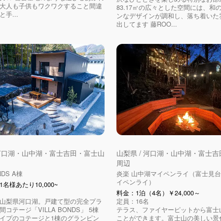
大人も子供もワクワクすること間違
83.17㎡の広々とした空間には、和
手...
ンなデザインが調和し、落ち着いた
出してます 藤ROO...
 河口湖・山中湖・富士吉田・富士山
山梨県 / 河口湖・山中湖・富士
周辺
NDS A棟
炎楽 山中湖マイペンライ（富士見台
イペンライ）
名様あたり10,000~
料金：1泊（4名）￥24,000～
山梨県河口湖。戸建て型の完全プラ
定員：16名
コテージ「VILLA BONDS」 5棟
テラス、ファイヤーピットから富士
イプのコテージと1棟のグランピン
ことができます。富士山の美しい景