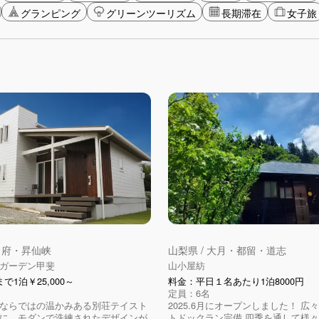
グランピング
グリーンツーリズム
長期滞在
女子旅
 甲府・昇仙峡
山梨県 / 大月・都留・道志
ガーデン甲斐
山小屋紡
で1泊￥25,000～
料金：平日１名あたり1泊8000円
定員：6名
ならではの温かみある別荘テイスト
2025.6月にオープンしました！ 広
に、モダンで洗練されたデザインが
トドックラン完備 四季を通して様