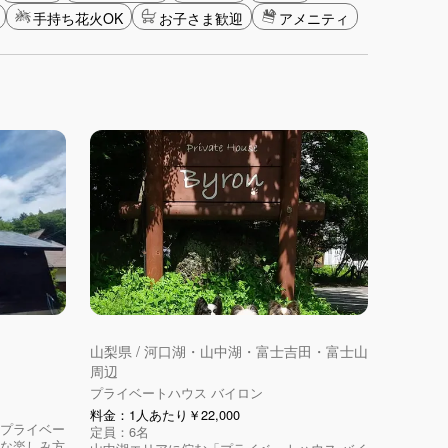
手持ち花火OK
お子さま歓迎
アメニティ
山梨県 / 河口湖・山中湖・富士吉田・富士山
周辺
プライベートハウス バイロン
料金：1人あたり￥22,000
々プライベー
定員：6名
々な楽しみ方