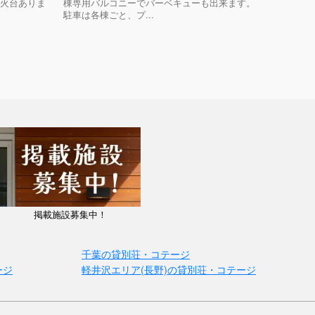
焚火台ありま
棟専用バルコニーでバーベキューも出来ます。
駐車は各棟ごと、プ...
掲載施設募集中！
千葉の貸別荘・コテージ
ージ
軽井沢エリア(長野)の貸別荘・コテージ