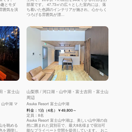
の趣とモダ
部屋です。 47.73㎡の広々とした室内には、落
雰囲気を演
ち着いた色調のインテリアが施され、心からく
つろげる雰囲気が漂...
吉田・富士山
山梨県 / 河口湖・山中湖・富士吉田・富士山
周辺
 山中湖 マ
Asuka Resort 富士山中湖
料金：1泊（4名）￥49,800～
定員：8名
Asuka Resort 富士山中湖は、美しい山中湖の自
山を眺める
然に囲まれた貸別荘で、最大8名様まで宿泊可
色を満喫し
能なプライベート空間を提供しています。 おこ