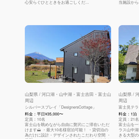
心安らぐひとときをお過ごしくだ...
当施設から
山梨県 / 河口湖・山中湖・富士吉田・富士山
山梨県 /
周辺
周辺
シルバースプレイ「DesignersCottage」
富士見テラ
料金：平日¥35,000〜
料金：1泊（
定員：10名
定員：21名
富士山を眺めながら自由に贅沢にご滞在いただ
富士山を一
けます🗻 ・最大10名様宿泊可能！ ・貸切泊の
ラス山中湖
為だけに設計・デザインされたこだわり空間 ・
きる大型の