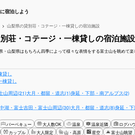
に宿泊しよう
山梨県の貸別荘・コテージ・一棟貸しの宿泊施設
貸別荘・コテージ・一棟貸しの宿泊施設
県・山梨県はもちろん四季によって様々な表情をする富士山を眺めて楽
棟貸し
一棟貸し
山周辺(21)
大月・都留・道志(1)
身延・下部・南アルプス(2)
中湖・富士吉田・富士山周辺(30)
大月・都留・道志(8)
身延・下
バーベキュー
大人数OK
温泉
温泉近隣
ログハ
カップル
大人限定
山・高原
星空
富士山眺望