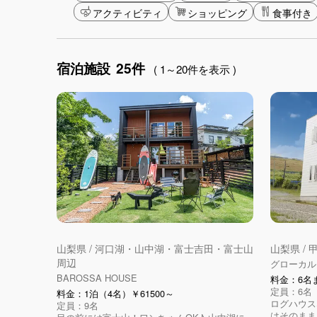
アクティビティ
ショッピング
食事付き
宿泊施設
25件
( 1～20件を表示 )
山梨県 / 河口湖・山中湖・富士吉田・富士山
山梨県 /
周辺
グローカル
BAROSSA HOUSE
料金：6名ま
定員：6名
料金：1泊（4名）￥61500～
ログハウス
定員：9名
はそのまま