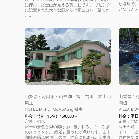
た場所で、
に佇む、富士山が見える貸別荘です。 リビング
いなし♪ ふと
に設置された大きな窓からは富士山を一望でき
、...
山梨県 / 河口湖・山中湖・富士吉田・富士山
山梨県 /
周辺
周辺
HOTEL Mt.Fuji MoMoAung 桃庵
VILLA BO
料金：1泊（15名）150,000～
料金：平日1
定員：41名
定員：12名
富士の景色と湖の静けさに包まれる、くつろぎ
富士の麓・
のひとときを。 絶景と癒やしが織りなす、山中
イベート空間
湖畔の隠れ家 富士の麓、静寂に包まれた山中湖
の戸建てタ