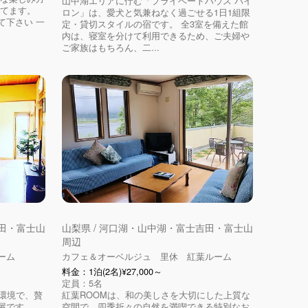
山中湖エリアに佇む「プライベートハウス バイ
ってます。
ロン」は、愛犬と気兼ねなく過ごせる1日1組限
て下さい 一
定・貸切スタイルの宿です。 全3室を備えた館
内は、寝室を分けて利用できるため、ご夫婦や
ご家族はもちろん、二...
吉田・富士山
山梨県 / 河口湖・山中湖・富士吉田・富士山
周辺
ーム
カフェ＆オーベルジュ 里休 紅葉ルーム
料金：1泊(2名)¥27,000～
定員：5名
環境で、贅
紅葉ROOMは、和の美しさを大切にした上質な
屋です。
空間で、四季折々の自然を満喫できる特別なお