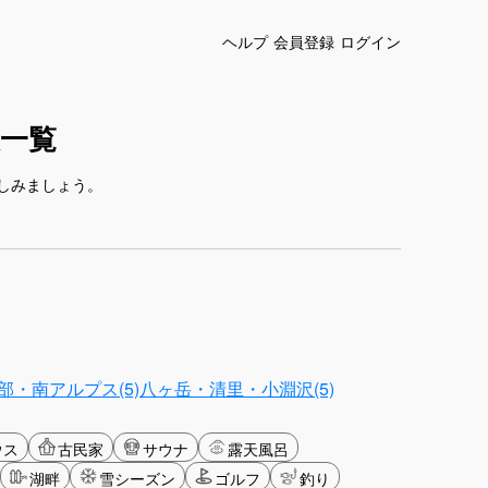
ヘルプ
会員登録
ログイン
一覧
しみましょう。
部・南アルプス(5)
八ヶ岳・清里・小淵沢(5)
ウス
古民家
サウナ
露天風呂
湖畔
雪シーズン
ゴルフ
釣り