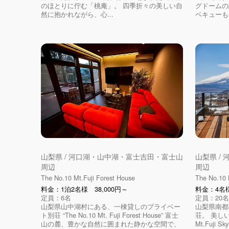
のほとりに佇む「桃庵」。 四季折々の美しい自
グドームの
然に抱かれながら、心...
ベキューも出
山梨県 / 河口湖・山中湖・富士吉田・富士山
山梨県 /
周辺
周辺
The No.10 Mt.Fuji Forest House
The No.10 M
料金：1泊2名様 38,000円～
料金：4名様
定員：6名
定員：20名
山梨県山中湖村にある、一棟貸しのプライベー
山梨県南都
ト別荘 “The No.10 Mt. Fuji Forest House” 富士
荘。 美しい
山の麓、豊かな自然に囲まれた静かな空間で、
Mt.Fuji