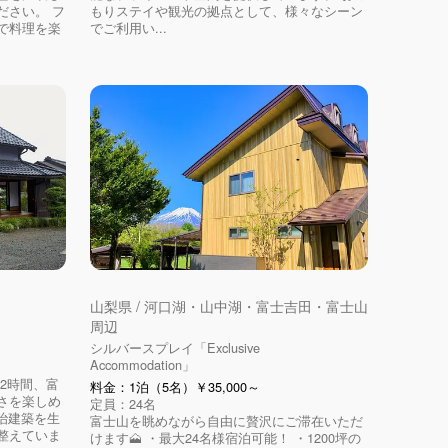
ださい。 フ
もりステイや観光の拠点として、様々なシーン
で料理を楽
でご利用い...
山梨県 / 河口湖・山中湖・富士吉田・富士山
周辺
シルバースプレイ「Exclusive
Accommodation」
2時間、富
料金：1泊（5名）￥35,000～
さを楽しめ
定員：24名
明治建築を生
富士山を眺めながら自由に贅沢にご滞在いただ
整えていま
けます🗻 ・最大24名様宿泊可能！ ・1200坪の