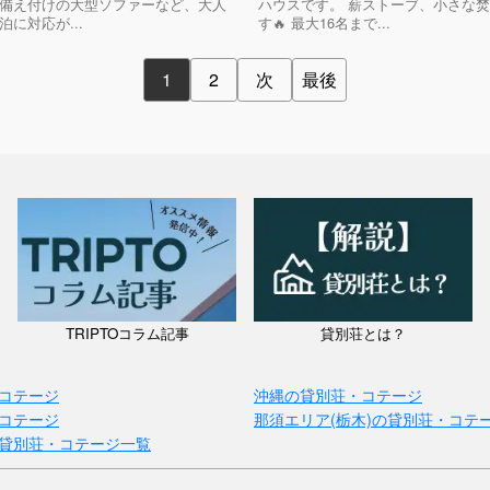
備え付けの大型ソファーなど、大人
ハウスです。 薪ストーブ、小さな
に対応が...
す🔥 最大16名まで...
1
2
次
最後
TRIPTOコラム記事
貸別荘とは？
コテージ
沖縄の貸別荘・コテージ
コテージ
那須エリア(栃木)の貸別荘・コテ
貸別荘・コテージ一覧