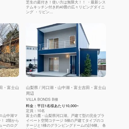
芝生の庭付き！使い方は無限大！！ ・最新シス
テムキッチン付き約40畳の広々リビングダイニ
ング ・リビン...
吉田・富士山
山梨県 / 河口湖・山中湖・富士吉田・富士山
周辺
VILLA BONDS B棟
料金：平日1名様あたり10,000~
定員：10名
ス山中湖マ
富士の麓・山梨県河口湖。戸建て型の完全プラ
！ 2階から
イベート空間コテージ 5棟の戸建てタイプのコ
ューのログ
テージと1棟のグランピングドームの計6棟。 各