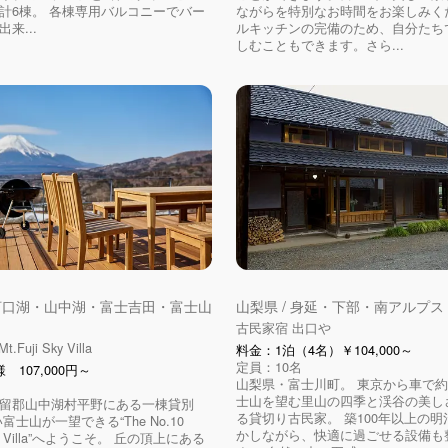
計6棟。 各棟専用バルコニーでバー
ながらを特別なお時間をお楽しみく
来...
ルキッチンの完備のため、自分たち
しむこともできます。さら...
 河口湖・山中湖・富士吉田・富士山
山梨県 / 身延・下部・南アルプス
古民家宿 出口や
t.Fuji Sky Villa
料金：1泊（4名）￥104,000～
定員：10名
 107,000円～
山梨県・富士川町。 東京から車で約
士山を望む里山の四季と渓谷の美し
留郡山中湖村平野にある一棟貸別
る貸切り古民家。 築100年以上の
富士山が一望できる“The No.10
かしながら、快適に過ごせる設備も
 Sky Villa”へようこそ。 丘の頂上にある