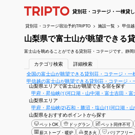
貸別荘・コテージ・一棟貸し
貸別荘・コテージ宿泊予約TRIPTO
施設一覧
甲信越
山梨県で富士山が眺望できる
富士山を眺めることができる貸別荘・コテージです。静岡
カテゴリ検索
詳細検索
全国の富士山が眺望できる貸別荘・コテージ・一
甲信越の富士山が眺望できる貸別荘・コテージ・
山梨県エリアで富士山が眺望できる宿を探す
甲府・昇仙峡(1)
河口湖・山中湖・富士吉田・富士
山梨県エリア
甲府・昇仙峡(2)
石和・勝沼・塩山(1)
河口湖・山
山梨県をおすすめポイントから探す
ペットOK
ドッグラン
ペット同伴不可
薪ストーブ・暖炉
焚き火
バリアフリー