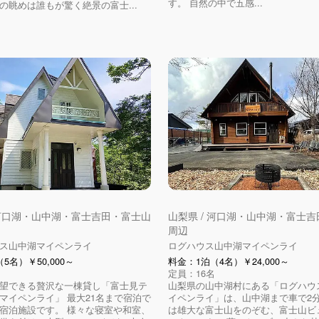
す。 自然の中で五感...
の眺めは誰もが驚く絶景の富士...
 河口湖・山中湖・富士吉田・富士山
山梨県 / 河口湖・山中湖・富士
周辺
ス山中湖マイペンライ
ログハウス山中湖マイペンライ
5名）￥50,000～
料金：1泊（4名）￥24,000～
定員：16名
望できる贅沢な一棟貸し「富士見テ
山梨県の山中湖村にある「ログハウ
マイペンライ」 最大21名まで宿泊で
イペンライ」は、山中湖まで車で2分
宿泊施設です。 様々な寝室や和室、
は雄大な富士山をのぞむ、富士山ビ