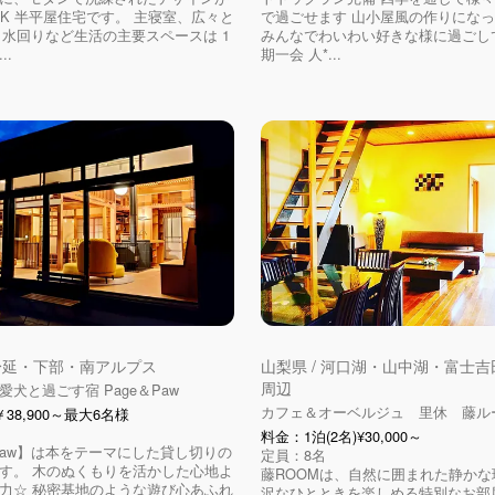
LDK 半平屋住宅です。 主寝室、広々と
で過ごせます 山小屋風の作りにな
K、⽔回りなど⽣活の主要スペースは 1
みんなでわいわい好きな様に過ごし
..
期一会 人*...
 身延・下部・南アルプス
山梨県 / 河口湖・山中湖・富士
周辺
犬と過ごす宿 Page＆Paw
カフェ＆オーベルジュ 里休 藤ル
38,900～最大6名様
料金：1泊(2名)¥30,000～
＆Paw】は本をテーマにした貸し切りの
定員：8名
す。 木のぬくもりを活かした心地よ
藤ROOMは、自然に囲まれた静かな
力☆ 秘密基地のような遊び心あふれ
沢なひとときを楽しめる特別なお部