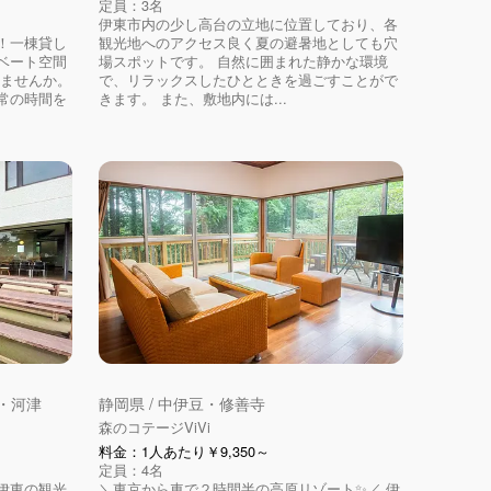
定員：3名
伊東市内の少し高台の立地に位置しており、各
！一棟貸し
観光地へのアクセス良く夏の避暑地としても穴
ベート空間
場スポットです。 自然に囲まれた静かな環境
しませんか。
で、リラックスしたひとときを過ごすことがで
常の時間を
きます。 また、敷地内には...
原・河津
静岡県 / 中伊豆・修善寺
森のコテージViVi
料金：1人あたり￥9,350～
定員：4名
伊東の観光
＼東京から車で２時間半の高原リゾート✨／ 伊