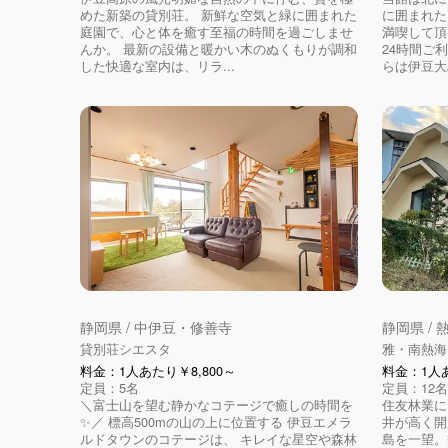
めた新築の貸別荘。 新鮮な空気と緑に囲まれた
に囲まれた
庭園で、心と体を癒す至福の時間を過ごしませ
満喫して頂
んか。 最新の設備と暖かい木のぬくもりが調和
24時間ご
した快適な室内は、リラ...
らは伊豆大
静岡県 / 中伊豆・修善寺
静岡県 /
貸別荘シエスタ
雅・南熱海
料金：1人あたり￥8,800～
料金：1人あ
定員：5名
定員：12名
＼富士山を望む静かなコテージで癒しの時間を
住友林業に
✨／ 標高500mの山の上に位置する 伊豆エメラ
井が高く開
ルドタウンのコテージは、 キレイな星空や森林
島を一望。