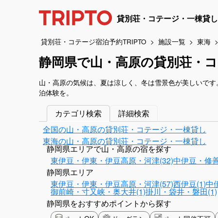
貸別荘・コテージ・一棟貸し
貸別荘・コテージ宿泊予約TRIPTO
施設一覧
東海
静岡県で山・高原の貸別荘・コ
山・高原の気候は、夏は涼しく、冬は雪景色が美しいです
泊体験を。
カテゴリ検索
詳細検索
全国の山・高原の貸別荘・コテージ・一棟貸し
東海の山・高原の貸別荘・コテージ・一棟貸し
静岡県エリアで山・高原の宿を探す
東伊豆・伊東・伊豆高原・河津(32)
中伊豆・修善寺
静岡県エリア
東伊豆・伊東・伊豆高原・河津(57)
西伊豆(1)
中
御前崎・寸又峡・奥大井(1)
掛川・袋井・磐田(1)
静岡県をおすすめポイントから探す