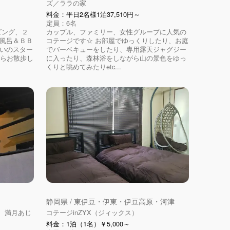
ズ／ララの家
料金：平日2名様1泊37,510円～
定員：6名
ビング、２
カップル、ファミリー、女性グループに人気の
天風呂＆ＢＢ
コテージです☆ お部屋でゆっくりしたり、お庭
ぱいのスター
でバーベキューをしたり、専用露天ジャグジー
がらお散歩し
に入ったり、森林浴をしながら山の景色をゆっ
くりと眺めてみたりetc...
静岡県 / 東伊豆・伊東・伊豆高原・河津
 満月あじ
コテージinZYX（ジィックス）
料金：1泊（1名）￥5,000～