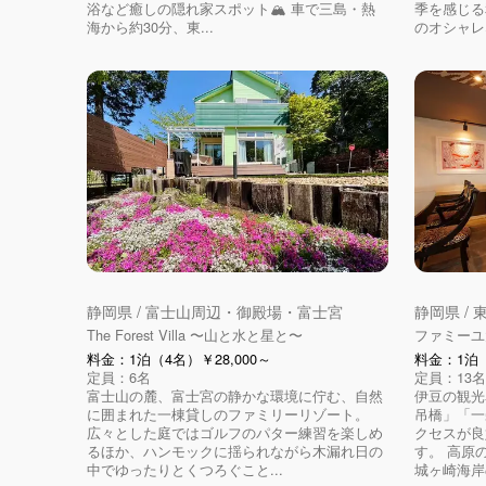
浴など癒しの隠れ家スポット🏔 車で三島・熱
季を感じる
海から約30分、東...
のオシャレな
静岡県 / 富士山周辺・御殿場・富士宮
静岡県 /
The Forest Villa 〜山と水と星と〜
ファミーユ
料金：1泊（4名）￥28,000～
料金：1泊（
定員：6名
定員：13名
富士山の麓、富士宮の静かな環境に佇む、自然
伊豆の観光
に囲まれた一棟貸しのファミリーリゾート。
吊橋」「一
広々とした庭ではゴルフのパター練習を楽しめ
クセスが良
るほか、ハンモックに揺られながら木漏れ日の
す。 高原
中でゆったりとくつろぐこと...
城ヶ崎海岸の