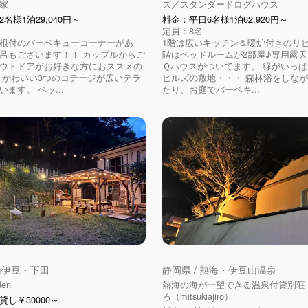
家
ズ／スタンダードログハウス
名様1泊29,040円～
料金：平日6名様1泊62,920円～
定員：8名
根付のバーベキューコーナーがあ
1階は広いキッチン＆暖炉付きのリ
呂もございます！！ カップルからご
階はベッドルームが2部屋♪専用露
ウトドアがお好きな方におススメの
Ｑハウスがついてます。 緑がいっ
 かわいい3つのコテージが広いテラ
ヒルズの敷地・・・ 森林浴をしな
ます。 ベッ...
たり、お庭でバーベキ...
 南伊豆・下田
静岡県 / 熱海・伊豆山温泉
den
熱海の海が一望できる温泉付貸別荘
ろ（mitsukiajiro）
し￥30000～