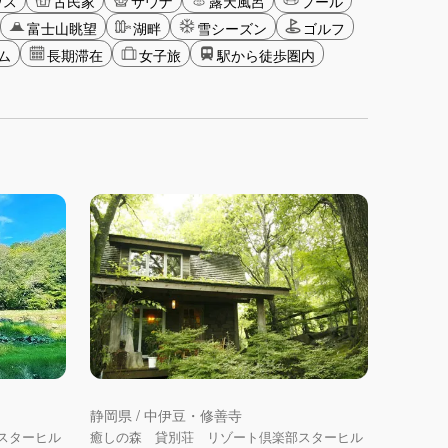
ウス
古民家
サウナ
露天風呂
プール
富士山眺望
湖畔
雪シーズン
ゴルフ
ム
長期滞在
女子旅
駅から徒歩圏内
静岡県 / 中伊豆・修善寺
スターヒル
癒しの森 貸別荘 リゾート倶楽部スターヒル