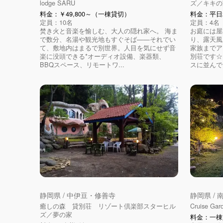
lodge SARU
ズ／キキの
料金：￥49,800～（一棟貸切）
料金：平日2
定員：10名
定員：4名
焚き火と音楽を愉しむ、大人の隠れ家へ。 海ま
お庭には屋
で数分、名湯や観光地もすぐそば——それでい
り、露天風
て、敷地内はまるで別世界。人目を気にせず音
家族までア
楽に没頭できる*オーディオ設備、楽器類、
別荘です☆
BBQスペース、リモートワ...
スに並んでい
静岡県 / 中伊豆・修善寺
静岡県 /
癒しの森 貸別荘 リゾート倶楽部スターヒル
Cruise Gar
ズ／夢の家
料金：一棟貸