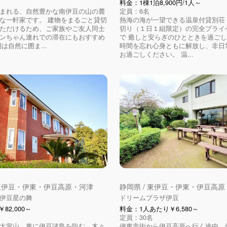
料金：1棟1泊8,900円/1人～
まれる、自然豊かな南伊豆の山の麓
定員：6名
な一軒家です。 建物をまるごと貸切
熱海の海が一望できる温泉付貸別荘
ただけるため、ご家族やご友人同士
切り（１日１組限定）の完全プライ
ンちゃん連れでの滞在にもおすすめ
で 癒しと安らぎのひとときを過ご
は自然に囲ま...
時間を忘れ心身ともに解放し、非日
お過ごしください。 温...
 東伊豆・伊東・伊豆高原・河津
静岡県 / 東伊豆・伊東・伊豆高
伊豆星の舞
ドリームプラザ伊豆
82,000～
料金：1人あたり￥6,580～
定員：30名
大室山、東に伊豆諸島を臨む、木々
伊東市街から伊豆高原へ行く途中、