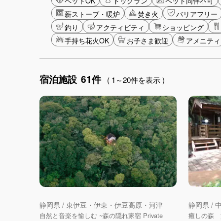
ペットOK
ドッグラン
ペット同伴不可
薪ストーブ・暖炉
焚き火
バリアフリー
釣り
アクティビティ
ショッピング
手持ち花火OK
お子さま歓迎
アメニティ
宿泊施設
61件
( 1～20件を表示 )
静岡県 / 東伊豆・伊東・伊豆高原・河津
静岡県 /
自然と音楽を愉しむ ~森の隠れ家宿 Private
癒しの森 