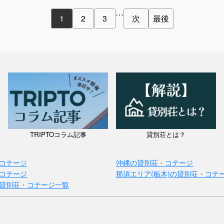
…
1
2
3
次
最後
TRIPTOコラム記事
貸別荘とは？
コテージ
沖縄の貸別荘・コテージ
コテージ
那須エリア(栃木)の貸別荘・コテ
貸別荘・コテージ一覧