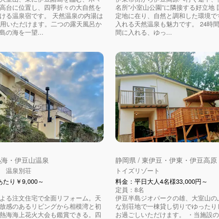
高台に位置し、四季折々の大自然を
名所”小室山公園”に隣接する好立地
ける温泉宿です。 天然温泉の内湯は
定地に在り、自然と調和した環境です
利用いただけます。二つの露天風呂か
入れる天然温泉も魅力です。 24時
島の海を一望...
間に入れる、ゆっ...
 熱海・伊豆山温泉
静岡県 / 東伊豆・伊東・伊豆高
 温泉別荘
トイズリゾート
たり￥9,000～
料金：平日大人4名様33,000円～
定員：8名
よる注文住宅で全面リフォーム。天
伊豆半島ジオパークの雄、大室山の
放感のあるリビングから相模湾と初
な別荘地で一棟貸し切りでゆったり
熱海海上花火大会も鑑賞できる。四
お過ごしいただけます。 ・当施設