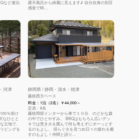
BQなど連泊
露天風呂から綺麗に見えます♪ 自分自身の別荘
感覚で時...
原・河津
静岡県 / 静岡・清水・焼津
藤枝西方ベース
料金：1泊（2名）￥44,000～
定員：8名
100％掛け
藤枝岡部インターから車で１０分、のどかな森
沢なひとと
の中でひとやすみ。 BBQはもちろん広いデッ
かな立地で、
キでは焚き火を囲んで何も考えずにボーっとす
はリビングを
るのもよし、 揺らぐ火を見つめ日々の疲れを癒
すのもよし！仲間と語り...