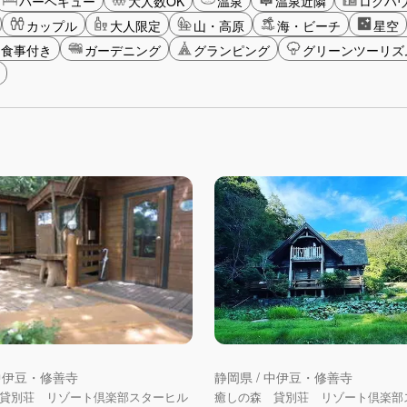
バーベキュー
大人数OK
温泉
温泉近隣
ログハ
カップル
大人限定
山・高原
海・ビーチ
星空
食事付き
ガーデニング
グランピング
グリーンツーリズ
 中伊豆・修善寺
静岡県 / 中伊豆・修善寺
貸別荘 リゾート倶楽部スターヒル
癒しの森 貸別荘 リゾート倶楽部