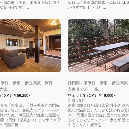
和風の庭もある、まるまる貸し切り
日目は伊豆高原の探索・二日目はB
貸別荘です。 ...
がおすすめ！ ・流行...
 東伊豆・伊東・伊豆高原・河津
静岡県 / 東伊豆・伊東・伊豆高
大室
安吏樹リゾート熱川
10名）￥56,250～
料金：1泊（2名）￥16,000～
定員：8名
名所「大室山」「城ヶ崎海岸の門脇
🌿森に囲まれた隠れ家貸別荘🌿 源泉
碧湖」など、各観光スポットへのア
流しの温泉に、たっぷり浸かれる贅
好のため、伊豆観光の拠点に最適で
き。 周囲を豊かな森に囲まれた静
の湯（日帰り温泉あり）まで車で10分
心ゆくまでリラックス✨ 🏠お部屋
門脇吊橋...
中心に左右に寝室を...