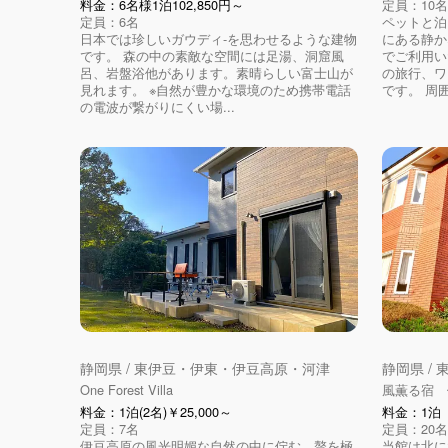
料金：6名様1泊102,850円～
定員：10名
定員：6名
ペットと泊
日本では珍しいガウディ-を思わせるような建物
にある静か
です。 森の中の素敵な空間には足湯、洞窟風
でご利用い
呂、岩盤浴他があります。素晴らしい富士山が
の旅行、ワ
見れます。 ※自然が豊かな環境のため携帯電話
です。 周囲
の電波が繋がりにくい場...
静岡県 / 東伊豆・伊東・伊豆高原・河津
静岡県 /
One Forest Villa
風薫る宿 
料金：1泊(2名)￥25,000～
料金：1泊 ￥
定員：7名
定員：20名
伊豆高原の風光明媚な自然の中に佇む、贅を極
当館は北に