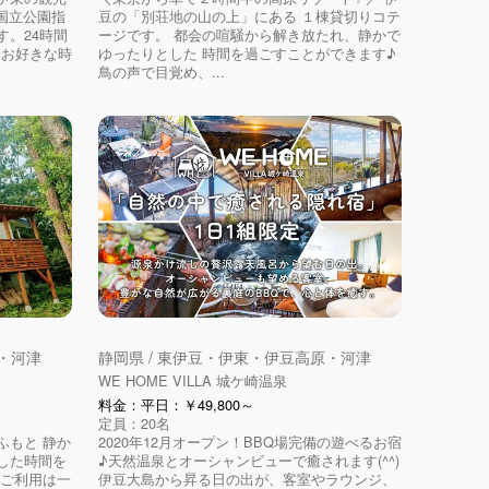
 国立公園指
豆の「別荘地の山の上」にある １棟貸切りコテ
。24時間
ージです。 都会の喧騒から解き放たれ、静かで
間お好きな時
ゆったりとした 時間を過ごすことができます♪
鳥の声で目覚め、...
原・河津
静岡県 / 東伊豆・伊東・伊豆高原・河津
WE HOME VILLA 城ケ崎温泉
料金：平日：￥49,800～
定員：20名
ふもと 静か
2020年12月オープン！BBQ場完備の遊べるお宿
した時間を
♪天然温泉とオーシャンビューで癒されます(^^)
のご利用は一
伊豆大島から昇る日の出が、客室やラウンジ、