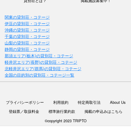
貸別荘とは？
掲載施設募集中！
関東の貸別荘・コテージ
伊豆の貸別荘・コテージ
沖縄の貸別荘・コテージ
千葉の貸別荘・コテージ
山梨の貸別荘・コテージ
静岡の貸別荘・コテージ
那須エリア(栃木)の貸別荘・コテージ
軽井沢エリア(長野)の貸別荘・コテージ
北軽井沢エリア(群馬)の貸別荘・コテージ
全国の目的別の貸別荘・コテージ一覧
プライバシーポリシー
利用規約
特定商取引法
About Us
登録票／取扱料金
標準旅行業約款
掲載の申込みはこちら
©copyright 2023 TRIPTO