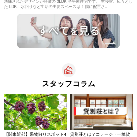
洗練されたデザインが特徴の 3LDK 半平屋住宅です。 主寝室、広々とし
た LDK、⽔回りなど⽣活の主要スペースは 1 階に配置さ...
スタッフコラム
貸別荘とは？コテージ・一棟貸
【関東近郊】果物狩りスポット4