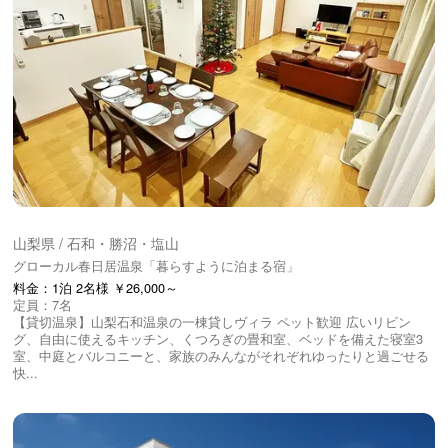
山梨県 / 石和・勝沼・塩山
グローカル春日居温泉「暮らすように泊まる宿」
料金：1泊 2名様 ￥26,000～
定員：7名
【貸切温泉】山梨石和温泉の一棟貸しヴィラ ペット歓迎 広いリビン
グ、自由に使えるキッチン、くつろぎの畳和室、ベッドを備えた寝室3
室、中庭とバルコニーと、家族のみんながそれぞれゆったりと過ごせる
快...