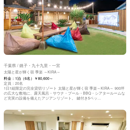
千葉県 / 銚子・九十九里・一宮
太陽と星が輝く宿 季楽 ～KIRA～
料金：1泊（6名）￥80,600～
定員：20名
1日1組限定の完全貸切リゾート 太陽と星が輝く宿 季楽～KIRA～ 900坪
の広大な敷地に、露天風呂・サウナ・プール・BBQ・シアタールームな
ど充実の設備を備えたアジアンリゾート。 鍵付き5ベッ...