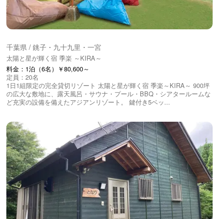
千葉県 / 銚子・九十九里・一宮
太陽と星が輝く宿 季楽 ～KIRA～
料金：1泊（6名）￥80,600～
定員：20名
1日1組限定の完全貸切リゾート 太陽と星が輝く宿 季楽～KIRA～ 900坪
の広大な敷地に、露天風呂・サウナ・プール・BBQ・シアタールームな
ど充実の設備を備えたアジアンリゾート。 鍵付き5ベッ...