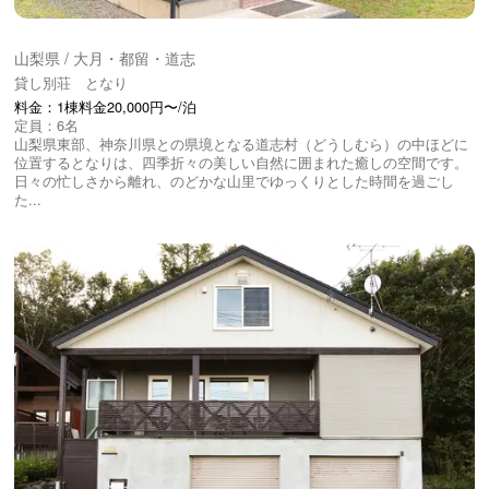
山梨県 / 大月・都留・道志
貸し別荘 となり
料金：1棟料金20,000円〜/泊
定員：6名
山梨県東部、神奈川県との県境となる道志村（どうしむら）の中ほどに
位置するとなりは、四季折々の美しい自然に囲まれた癒しの空間です。
日々の忙しさから離れ、のどかな山里でゆっくりとした時間を過ごし
た...