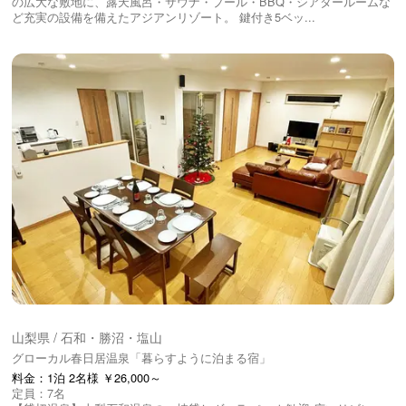
の広大な敷地に、露天風呂・サウナ・プール・BBQ・シアタールームな
ど充実の設備を備えたアジアンリゾート。 鍵付き5ベッ...
山梨県 / 石和・勝沼・塩山
グローカル春日居温泉「暮らすように泊まる宿」
料金：1泊 2名様 ￥26,000～
定員：7名