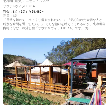
北海道(道央) / ニセコ・ルスツ
サウナ&ヴィラHIBIKA
料金：1泊（6名）￥51,480～
定員：8名
「日常を離れて、ゆっくり癒やされたい。」 「気心知れた大切な人と、
特別な時間を過ごしたい。」 そんな願いを叶えてくれるのが、北海道岩
内町に佇む一棟貸し宿「サウナ＆ヴィラ HIBIKA」です。 海...