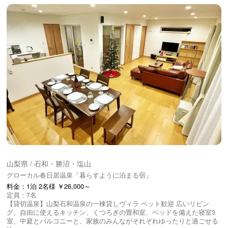
山梨県 / 石和・勝沼・塩山
グローカル春日居温泉「暮らすように泊まる宿」
料金：1泊 2名様 ￥26,000～
定員：7名
【貸切温泉】山梨石和温泉の一棟貸しヴィラ ペット歓迎 広いリビン
グ、自由に使えるキッチン、くつろぎの畳和室、ベッドを備えた寝室3
室、中庭とバルコニーと、家族のみんながそれぞれゆったりと過ごせる