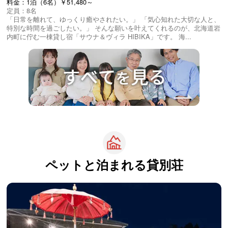
料金：1泊（6名）￥51,480～
定員：8名
「日常を離れて、ゆっくり癒やされたい。」 「気心知れた大切な人と、
特別な時間を過ごしたい。」 そんな願いを叶えてくれるのが、北海道岩
内町に佇む一棟貸し宿「サウナ＆ヴィラ HIBIKA」です。 海...
ペットと泊まれる
貸別荘