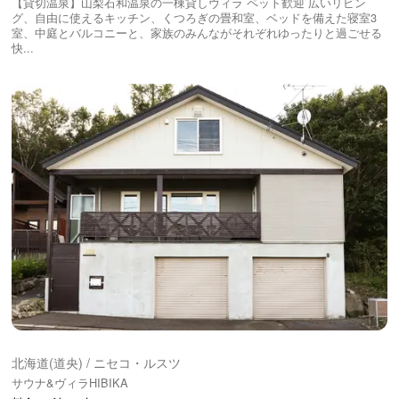
【貸切温泉】山梨石和温泉の一棟貸しヴィラ ペット歓迎 広いリビン
グ、自由に使えるキッチン、くつろぎの畳和室、ベッドを備えた寝室3
室、中庭とバルコニーと、家族のみんながそれぞれゆったりと過ごせる
快...
北海道(道央) / ニセコ・ルスツ
サウナ&ヴィラHIBIKA