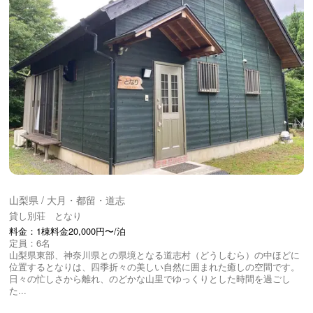
山梨県 / 大月・都留・道志
貸し別荘 となり
料金：1棟料金20,000円〜/泊
定員：6名
山梨県東部、神奈川県との県境となる道志村（どうしむら）の中ほどに
位置するとなりは、四季折々の美しい自然に囲まれた癒しの空間です。
日々の忙しさから離れ、のどかな山里でゆっくりとした時間を過ごし
た...