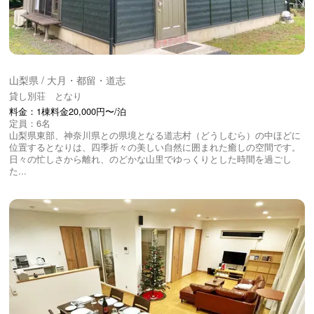
山梨県 / 大月・都留・道志
貸し別荘 となり
料金：1棟料金20,000円〜/泊
定員：6名
山梨県東部、神奈川県との県境となる道志村（どうしむら）の中ほどに
位置するとなりは、四季折々の美しい自然に囲まれた癒しの空間です。
日々の忙しさから離れ、のどかな山里でゆっくりとした時間を過ごし
た...