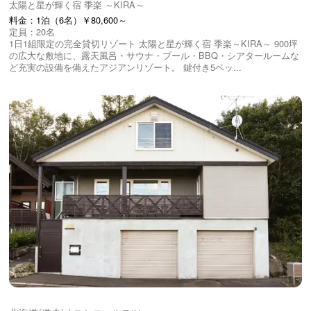
太陽と星が輝く宿 季楽 ～KIRA～
料金：1泊（6名）￥80,600～
定員：20名
1日1組限定の完全貸切リゾート 太陽と星が輝く宿 季楽～KIRA～ 900坪
の広大な敷地に、露天風呂・サウナ・プール・BBQ・シアタールームな
ど充実の設備を備えたアジアンリゾート。 鍵付き5ベッ...