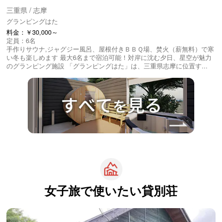
三重県 / 志摩
グランピングはた
料金：￥30,000～
定員：6名
手作りサウナ,ジャグジー風呂、屋根付きＢＢＱ場、焚火（薪無料）で寒
い冬も楽しめます 最大6名まで宿泊可能！対岸に沈む夕日、星空が魅力
のグランピング施設 「グランピングはた」は、三重県志摩に位置す...
女子旅で使いたい
貸別荘