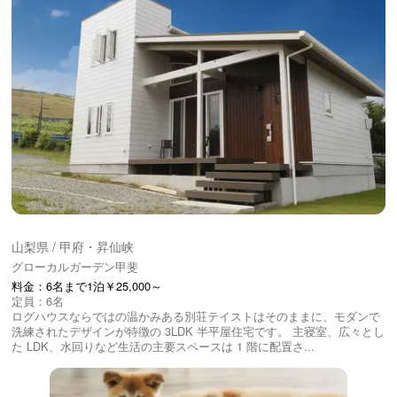
山梨県 / 甲府・昇仙峡
グローカルガーデン甲斐
料金：6名まで1泊￥25,000～
定員：6名
ログハウスならではの温かみある別荘テイストはそのままに、モダンで
洗練されたデザインが特徴の 3LDK 半平屋住宅です。 主寝室、広々とし
た LDK、⽔回りなど⽣活の主要スペースは 1 階に配置さ...