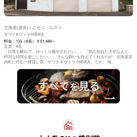
北海道(道央) / ニセコ・ルスツ
サウナ&ヴィラHIBIKA
料金：1泊（6名）￥51,480～
定員：8名
「日常を離れて、ゆっくり癒やされたい。」 「気心知れた大切な人と、
特別な時間を過ごしたい。」 そんな願いを叶えてくれるのが、北海道岩
内町に佇む一棟貸し宿「サウナ＆ヴィラ HIBIKA」です。 海...