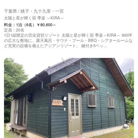
千葉県 / 銚子・九十九里・一宮
太陽と星が輝く宿 季楽 ～KIRA～
料金：1泊（6名）￥80,600～
定員：20名
1日1組限定の完全貸切リゾート 太陽と星が輝く宿 季楽～KIRA～ 900坪
の広大な敷地に、露天風呂・サウナ・プール・BBQ・シアタールームな
ど充実の設備を備えたアジアンリゾート。 鍵付き5ベッ...