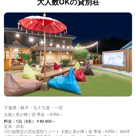
大人数OKの
貸別荘
千葉県 / 銚子・九十九里・一宮
太陽と星が輝く宿 季楽 ～KIRA～
料金：1泊（6名）￥80,600～
定員：20名
1日1組限定の完全貸切リゾート 太陽と星が輝く宿 季楽～KIRA～ 900坪