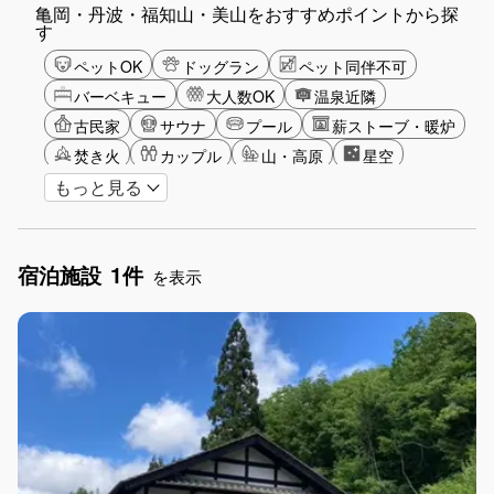
亀岡・丹波・福知山・美山をおすすめポイントから探
す
ペットOK
ドッグラン
ペット同伴不可
バーベキュー
大人数OK
温泉近隣
古民家
サウナ
プール
薪ストーブ・暖炉
焚き火
カップル
山・高原
星空
もっと見る
雪シーズン
ゴルフ
釣り
アクティビティ
食事付き
ガーデニング
グランピング
長期滞在
女子旅
大阪観光
宿泊施設
1件
手持ち花火OK
お子さま歓迎
アメニティ
を表示