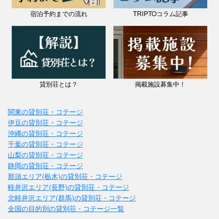
宿泊予約までの流れ
TRIPTOコラム記事
貸別荘とは？
掲載施設募集中！
関東の貸別荘・コテージ
伊豆の貸別荘・コテージ
沖縄の貸別荘・コテージ
千葉の貸別荘・コテージ
山梨の貸別荘・コテージ
静岡の貸別荘・コテージ
那須エリア(栃木)の貸別荘・コテージ
軽井沢エリア(長野)の貸別荘・コテージ
北軽井沢エリア(群馬)の貸別荘・コテージ
全国の目的別の貸別荘・コテージ一覧