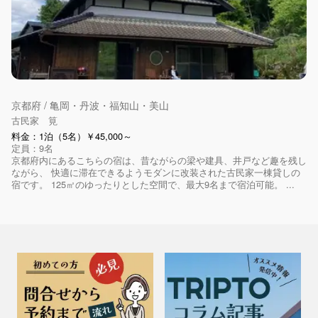
京都府 / 亀岡・丹波・福知山・美山
古民家 筧
料金：1泊（5名）￥45,000～
定員：9名
京都府内にあるこちらの宿は、昔ながらの梁や建具、井戸など趣を残し
ながら、 快適に滞在できるようモダンに改装された古民家一棟貸しの
宿です。 125㎡のゆったりとした空間で、最大9名まで宿泊可能。 ...