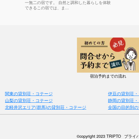
一無二の宿です。 自然と調和した暮らしを体験
できるこの宿では、ま...
宿泊予約までの流れ
関東の貸別荘・コテージ
伊豆の貸別荘・
山梨の貸別荘・コテージ
静岡の貸別荘・
北軽井沢エリア(群馬)の貸別荘・コテージ
全国の目的別の
©copyright 2023 TRIPTO
プライ