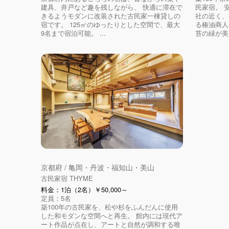
建具、井戸など趣を残しながら、 快適に滞在で
民家宿。 
きるようモダンに改装された古民家一棟貸しの
社の近く、
宿です。 125㎡のゆったりとした空間で、最大
る椿油商人
9名まで宿泊可能。 ...
苔の緑が美し
京都府 / 亀岡・丹波・福知山・美山
古民家宿 THYME
料金：1泊（2名）￥50,000～
定員：5名
築100年の古民家を、松や杉をふんだんに使用
した和モダンな空間へと再生。 館内には現代ア
ート作品が点在し、アートと自然が調和する唯