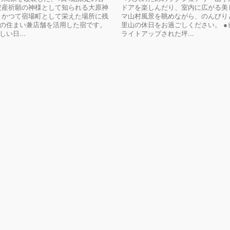
安産祈願の神様として知られる大原神
ドアを楽しんだり、室内に広がる美
 かつて宿場町として栄えた場所に残
マ山村風景を眺めながら、のんびり
の住まい兼店舗を活用した宿です。
里山の休日をお過ごしください。 ●
い日...
ライトアップされた坪...