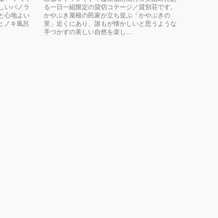
しいパノラ
る一日一組限定の貸切コテージ／貸別荘です。
と心地よい
かやぶき屋根の民家が立ち並ぶ「かやぶきの
ヒノキ風呂
里」近くにあり、誰もが懐かしいと思うような
手つかずの美しい自然を楽し...