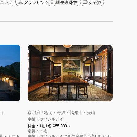
ニング
グランピング
長期滞在
女子旅
山
京都府 / 亀岡・丹波・福知山・美山
京都ミヤマシキテイ
料金：1泊1名 ¥55,000～
定員：20名
屋＞ アウト
京都ミヤマシキテイは京都府南丹市美山町にあ