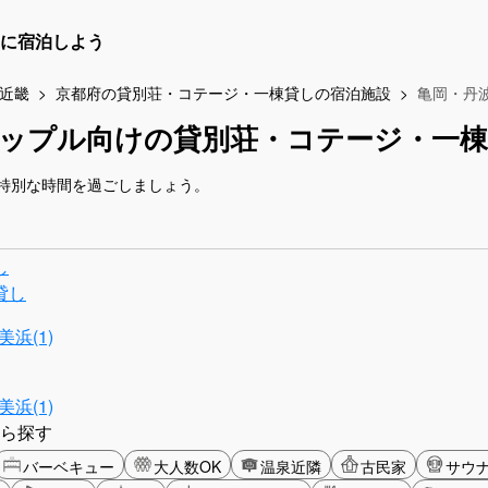
に宿泊しよう
近畿
京都府の貸別荘・コテージ・一棟貸しの宿泊施設
亀岡・丹
カップル向けの貸別荘・コテージ・一棟
特別な時間を過ごしましょう。
し
貸し
浜(1)
浜(1)
ら探す
バーベキュー
大人数OK
温泉近隣
古民家
サウ