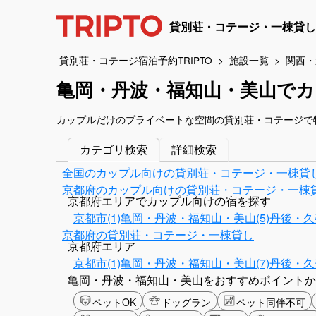
貸別荘・コテージ・一棟貸し
貸別荘・コテージ宿泊予約TRIPTO
施設一覧
関西・
亀岡・丹波・福知山・美山で
カップルだけのプライベートな空間の貸別荘・コテージで
カテゴリ検索
詳細検索
全国のカップル向けの貸別荘・コテージ・一棟貸
京都府のカップル向けの貸別荘・コテージ・一棟
京都府エリアでカップル向けの宿を探す
京都市(1)
亀岡・丹波・福知山・美山(5)
丹後・久美
京都府の貸別荘・コテージ・一棟貸し
京都府エリア
京都市(1)
亀岡・丹波・福知山・美山(7)
丹後・久美
亀岡・丹波・福知山・美山をおすすめポイントか
ペットOK
ドッグラン
ペット同伴不可