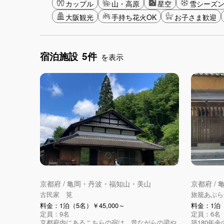
カップル
山・高原
星空
雪シーズ
大阪観光
手持ち花火OK
お子さま歓迎
宿泊施設
5件
を表示
京都府 / 亀岡・丹波・福知山・美山
京都府 /
古民家 筧
旅籠あぶら
料金：1泊（5名）￥45,000～
料金：1泊（
定員：9名
定員：6名
京都府内にあるこちらの宿は、昔ながらの梁や
築180年