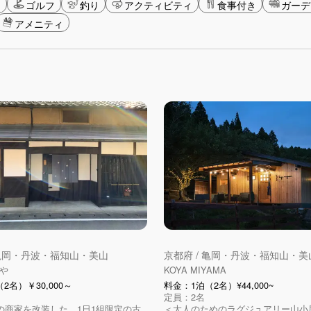
ン
ゴルフ
釣り
アクティビティ
食事付き
ガーデ
アメニティ
 亀岡・丹波・福知山・美山
京都府 / 亀岡・丹波・福知山・美
や
KOYA MIYAMA
2名）￥30,000～
料金：1泊（2名）¥44,000~
定員：2名
余の商家を改装した、1日1組限定の古
＜大人のためのラグジュアリー山小