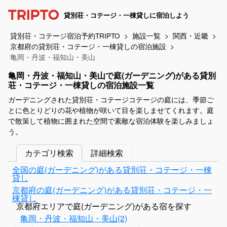
貸別荘・コテージ・一棟貸しに宿泊しよう
貸別荘・コテージ宿泊予約TRIPTO
施設一覧
関西・近畿
京都府の貸別荘・コテージ・一棟貸しの宿泊施設
亀岡・丹波・福知山・美山
亀岡・丹波・福知山・美山で庭(ガーデニング)がある貸別
荘・コテージ・一棟貸しの宿泊施設一覧
ガーデニングされた貸別荘・コテージコテージの庭には、季節ご
とに色とりどりの花や植物が咲いて目を楽しませてくれます。庭
で散策して植物に囲まれた空間で素敵な宿泊体験を楽しみましょ
う。
カテゴリ検索
詳細検索
全国の庭(ガーデニング)がある貸別荘・コテージ・一棟
貸し
京都府の庭(ガーデニング)がある貸別荘・コテージ・一
棟貸し
京都府エリアで庭(ガーデニング)がある宿を探す
亀岡・丹波・福知山・美山(2)