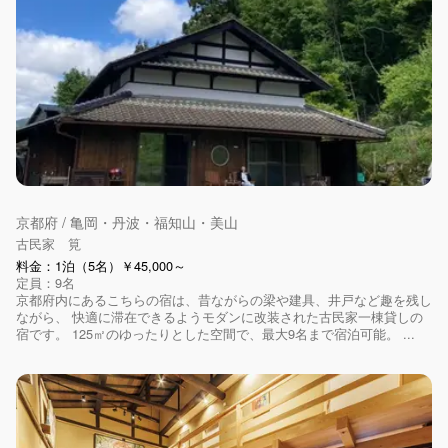
京都府 / 亀岡・丹波・福知山・美山
古民家 筧
料金：1泊（5名）￥45,000～
定員：9名
京都府内にあるこちらの宿は、昔ながらの梁や建具、井戸など趣を残し
ながら、 快適に滞在できるようモダンに改装された古民家一棟貸しの
宿です。 125㎡のゆったりとした空間で、最大9名まで宿泊可能。 ...