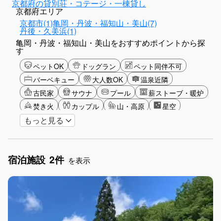
京都府の貸別荘・コテージ・一棟貸し
京都府エリア
京都市(1)
亀岡・丹波・福知山・美山(7)
丹後・久美浜(1)
亀岡・丹波・福知山・美山をおすすめポイントから探
す
ペットOK
ドッグラン
ペット同伴不可
バーベキュー
大人数OK
温泉近隣
古民家
サウナ
プール
薪ストーブ・暖炉
焚き火
カップル
山・高原
星空
もっと見る
雪シーズン
ゴルフ
釣り
アクティビティ
食事付き
ガーデニング
グランピング
長期滞在
女子旅
大阪観光
宿泊施設
2件
手持ち花火OK
お子さま歓迎
アメニティ
を表示