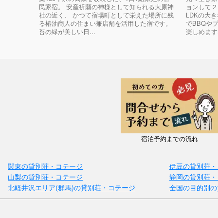
民家宿。 安産祈願の神様として知られる大原神
ョンして２
社の近く、 かつて宿場町として栄えた場所に残
LDKの大
る椿油商人の住まい兼店舗を活用した宿です。
でBBQや
苔の緑が美しい日...
楽しめます♪ 
宿泊予約までの流れ
関東の貸別荘・コテージ
伊豆の貸別荘・
山梨の貸別荘・コテージ
静岡の貸別荘・
北軽井沢エリア(群馬)の貸別荘・コテージ
全国の目的別の