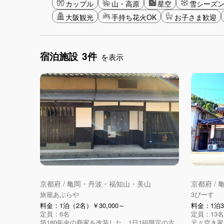
カップル
山・高原
星空
雪シーズ
大阪観光
手持ち花火OK
お子さま歓迎
宿泊施設
3件
を表示
京都府 / 亀岡・丹波・福知山・美山
京都府 /
旅籠あぶらや
3ぴーす
料金：1泊（2名）￥30,000～
料金：1泊3
定員：6名
定員：13名
築180年余の商家を改装した、1日1組限定の古
元々空き家