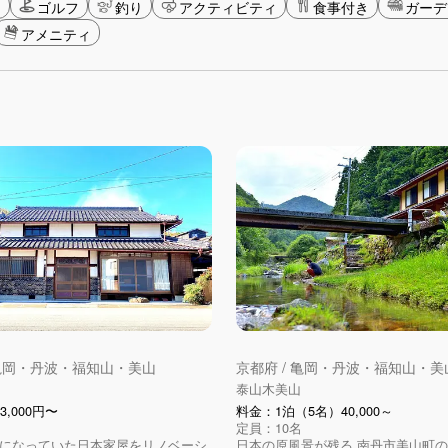
ン
ゴルフ
釣り
アクティビティ
食事付き
ガーデ
アメニティ
 亀岡・丹波・福知山・美山
京都府 / 亀岡・丹波・福知山・美
泰山木美山
3,000円〜
料金：1泊（5名）40,000～
定員：10名
になっていた日本家屋をリノベーシ
日本の原風景が残る 南丹市美山町