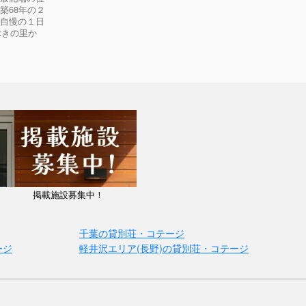
築68年の２
が自慢の１日
ぶきの里か
掲載施設募集中！
千葉の貸別荘・コテージ
ージ
軽井沢エリア(長野)の貸別荘・コテージ