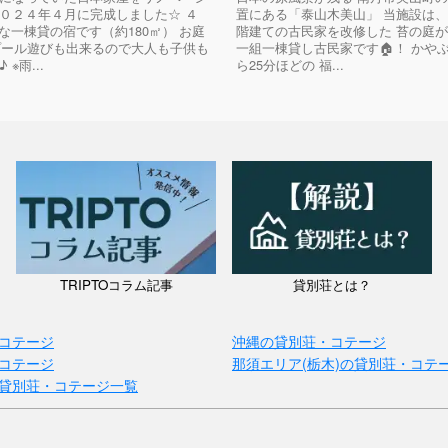
０２４年４月に完成しました☆ ４
置にある「泰山木美山」 当施設は、
きな一棟貸の宿です（約180㎡） お庭
階建ての古民家を改修した 苔の庭
プール遊びも出来るので大人も子供も
一組一棟貸し古民家です🏠！ かや
※雨...
ら25分ほどの 福...
TRIPTOコラム記事
貸別荘とは？
コテージ
沖縄の貸別荘・コテージ
コテージ
那須エリア(栃木)の貸別荘・コテ
貸別荘・コテージ一覧