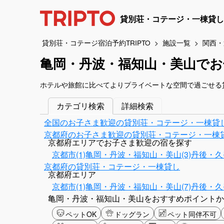
貸別荘・コテージ・一棟貸し
貸別荘・コテージ宿泊予約TRIPTO
施設一覧
関西・
亀岡・丹波・福知山・美山でお
ホテルや旅館に比べてよりプライベートな空間で過ごせる
カテゴリ検索
詳細検索
全国のお子さま歓迎の貸別荘・コテージ・一棟貸
京都府のお子さま歓迎の貸別荘・コテージ・一棟
京都府エリアでお子さま歓迎の宿を探す
京都市(1)
亀岡・丹波・福知山・美山(3)
丹後・久美
京都府の貸別荘・コテージ・一棟貸し
京都府エリア
京都市(1)
亀岡・丹波・福知山・美山(7)
丹後・久美
亀岡・丹波・福知山・美山をおすすめポイントか
ペットOK
ドッグラン
ペット同伴不可