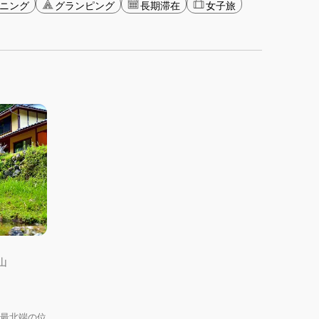
ニング
グランピング
長期滞在
女子旅
山
の最北端の位