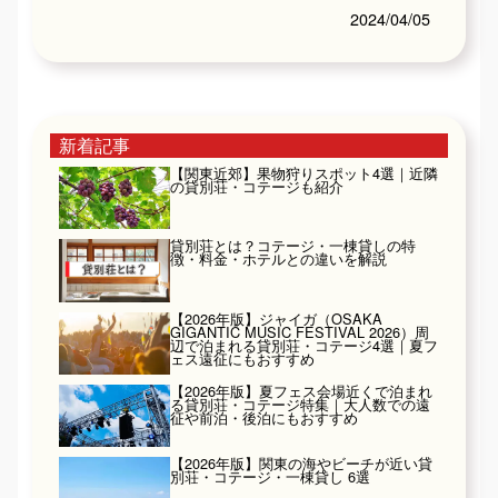
はいかがでしょうか？これからの温かい季節、天気
2024/04/05
の良い日に...
新着記事
【関東近郊】果物狩りスポット4選｜近隣
の貸別荘・コテージも紹介
貸別荘とは？コテージ・一棟貸しの特
徴・料金・ホテルとの違いを解説
【2026年版】ジャイガ（OSAKA
GIGANTIC MUSIC FESTIVAL 2026）周
辺で泊まれる貸別荘・コテージ4選｜夏フ
ェス遠征にもおすすめ
【2026年版】夏フェス会場近くで泊まれ
る貸別荘・コテージ特集｜大人数での遠
征や前泊・後泊にもおすすめ
【2026年版】関東の海やビーチが近い貸
別荘・コテージ・一棟貸し 6選