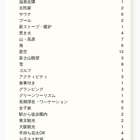
温泉近隣
1
古民家
2
サウナ
6
プール
2
薪ストーブ・暖炉
1
焚き火
4
山・高原
7
海
6
星空
13
富士山眺望
3
雪
8
ゴルフ
1
アクティビティ
3
食事付き
1
グランピング
3
グリーンツーリズム
1
長期滞在・ワ―ケーション
5
女子旅
5
駅から徒歩圏内
2
東京観光
2
大阪観光
1
手持ち花火OK
4
お子さま歓迎
4