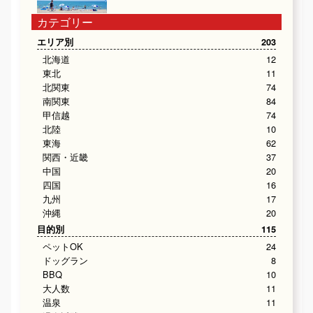
カテゴリー
エリア別
203
北海道
12
東北
11
北関東
74
南関東
84
甲信越
74
北陸
10
東海
62
関西・近畿
37
中国
20
四国
16
九州
17
沖縄
20
目的別
115
ペットOK
24
ドッグラン
8
BBQ
10
大人数
11
温泉
11