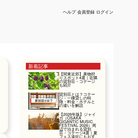
ヘルプ
会員登録
ログイン
新着記事
【関東近郊】果物狩
りスポット4選｜近隣
の貸別荘・コテージ
も紹介
貸別荘とは？コテー
ジ・一棟貸しの特
徴・料金・ホテルと
の違いを解説
【2026年版】ジャイ
ガ（OSAKA
GIGANTIC MUSIC
FESTIVAL 2026）周
辺で泊まれる貸別
荘・コテージ4選｜夏
フェス遠征にもおす