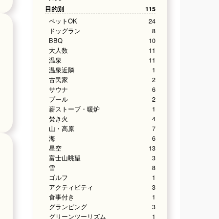
目的別
115
ペットOK
24
ドッグラン
8
BBQ
10
大人数
11
温泉
11
温泉近隣
1
古民家
2
サウナ
6
プール
2
薪ストーブ・暖炉
1
焚き火
4
山・高原
7
海
6
星空
13
富士山眺望
3
雪
8
ゴルフ
1
アクティビティ
3
食事付き
1
グランピング
3
グリーンツーリズム
1