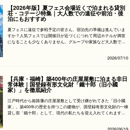
【2026年版】夏フェス会場近くで泊まれる貸別
荘・コテージ特集｜大人数での遠征や前泊・後
泊にもおすすめ
夏フェスに遠征で参戦予定の皆さん、宿泊先の準備は進んでいま
すか？人気フェスでは開催日が近づくにつれて周辺ホテルが満室
になることも少なくありません。グループや家族など大人数での
参加や前泊・後泊を予...
2026/07/10
【兵庫・福崎】築400年の庄屋屋敷に泊まる非日
常体験｜国登録有形文化財「鐵十郎（旧小國
家）」を徹底紹介
江戸時代から姫路藩の庄屋屋敷として受け継がれてきた「旧小國
家」。築400年の歴史を持つこの建物が、国登録有形文化財の一棟
貸し宿「鐵十郎」として、現代の私たちを迎え入れてくれます。
古き良き日本の趣...
2026/06/19