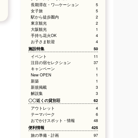
長期滞在・ワ―ケーション
5
女子旅
5
駅から徒歩圏内
2
東京観光
2
大阪観光
1
手持ち花火OK
4
お子さま歓迎
4
施設特集
50
イベント
11
注目の宿セレクション
37
キャンペーン
1
New OPEN
1
新築
1
新規掲載
3
解説集
3
〇〇近くの貸別荘
62
アウトレット
4
テーマパーク
6
おでかけスポット・情報
48
便利情報
425
旅の準備・計画
97