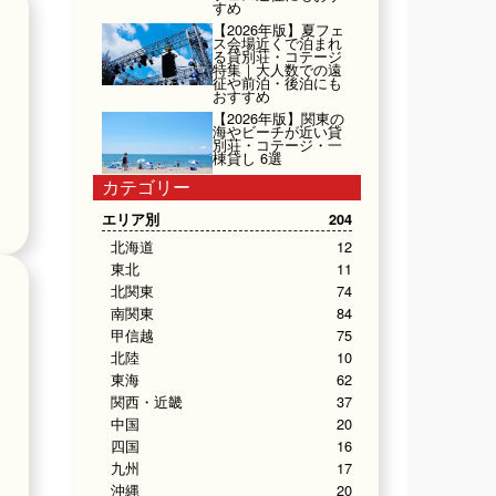
すめ
【2026年版】夏フェ
ス会場近くで泊まれ
る貸別荘・コテージ
特集｜大人数での遠
征や前泊・後泊にも
おすすめ
【2026年版】関東の
海やビーチが近い貸
別荘・コテージ・一
棟貸し 6選
カテゴリー
エリア別
204
北海道
12
東北
11
北関東
74
南関東
84
甲信越
75
北陸
10
東海
62
関西・近畿
37
中国
20
四国
16
九州
17
沖縄
20