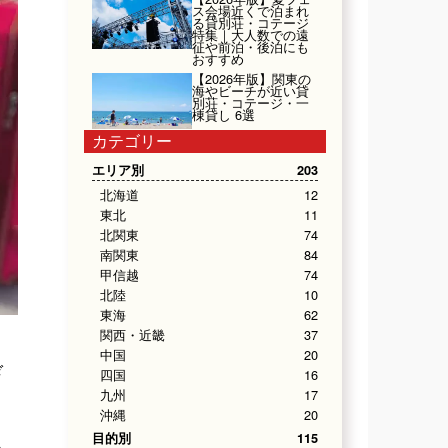
ス会場近くで泊まれ
る貸別荘・コテージ
特集｜大人数での遠
征や前泊・後泊にも
おすすめ
【2026年版】関東の
海やビーチが近い貸
別荘・コテージ・一
棟貸し 6選
カテゴリー
エリア別
203
北海道
12
東北
11
北関東
74
南関東
84
甲信越
74
北陸
10
東海
62
関西・近畿
37
中国
20
ぎ
四国
16
九州
17
沖縄
20
目的別
115
ま