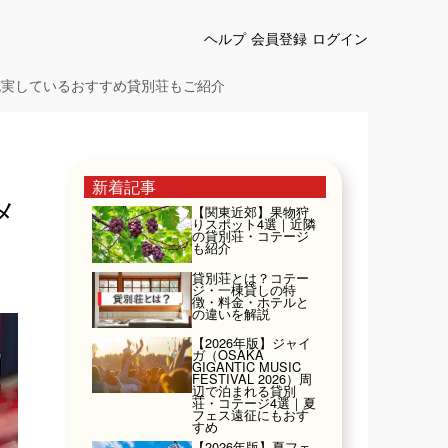
ヘルプ
会員登録
ログイン
充実しているおすすめ貸別荘もご紹介
新着記事
メ
【関東近郊】果物狩
りスポット4選｜近隣
の貸別荘・コテージ
も紹介
貸別荘とは？コテー
ジ・一棟貸しの特
徴・料金・ホテルと
の違いを解説
【2026年版】ジャイ
ガ（OSAKA
GIGANTIC MUSIC
FESTIVAL 2026）周
辺で泊まれる貸別
荘・コテージ4選｜夏
フェス遠征にもおす
すめ
【2026年版】夏フェ