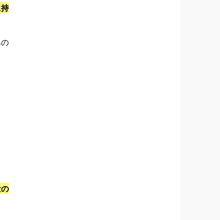
に持
みの
量の