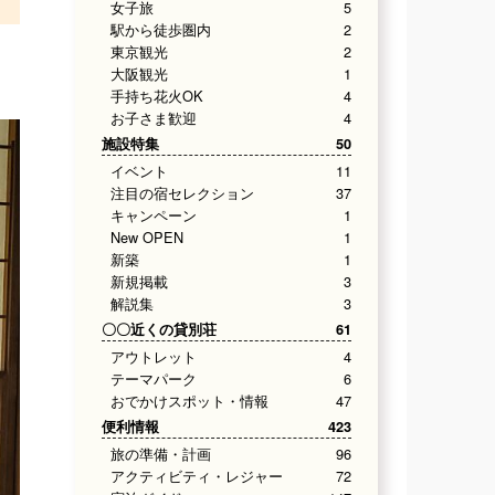
女子旅
5
駅から徒歩圏内
2
東京観光
2
大阪観光
1
手持ち花火OK
4
お子さま歓迎
4
施設特集
50
イベント
11
注目の宿セレクション
37
キャンペーン
1
New OPEN
1
新築
1
新規掲載
3
解説集
3
〇〇近くの貸別荘
61
アウトレット
4
テーマパーク
6
おでかけスポット・情報
47
便利情報
423
旅の準備・計画
96
アクティビティ・レジャー
72