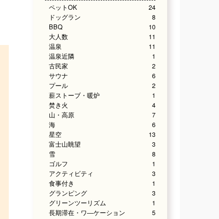
ペットOK
24
ドッグラン
8
BBQ
10
大人数
11
温泉
11
温泉近隣
1
古民家
2
サウナ
6
プール
2
薪ストーブ・暖炉
1
焚き火
4
山・高原
7
海
6
星空
13
富士山眺望
3
雪
8
ゴルフ
1
アクティビティ
3
食事付き
1
グランピング
3
グリーンツーリズム
1
長期滞在・ワ―ケーション
5