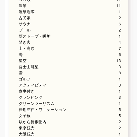
温泉
11
温泉近隣
1
古民家
2
サウナ
6
プール
2
薪ストーブ・暖炉
1
焚き火
4
山・高原
7
海
6
星空
13
富士山眺望
3
雪
8
ゴルフ
1
アクティビティ
3
食事付き
1
グランピング
3
グリーンツーリズム
1
長期滞在・ワ―ケーション
5
女子旅
5
駅から徒歩圏内
2
東京観光
2
大阪観光
1