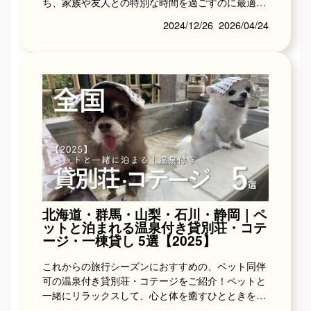
ち、家族や友人との特別な時間を過ごすのに最適な
場所です。そもそもコテージとはどのような宿泊施
2024/12/26
2026/04/24
設なのか、...
北海道・群馬・山梨・石川・静岡｜ペ
ットと泊まれる温泉付き貸別荘・コテ
ージ・一棟貸し 5選【2025】
これからの旅行シーズンにおすすめの、ペット同伴
可の温泉付き貸別荘・コテージをご紹介！ペットと
一緒にリラックスして、心と体を癒すひとときをお
楽しみください。🐶ペットと一緒に温泉旅行！貸別