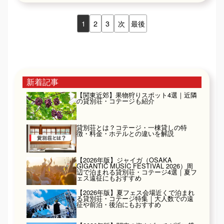
1
2
3
次
最後
新着記事
【関東近郊】果物狩りスポット4選｜近隣
の貸別荘・コテージも紹介
貸別荘とは？コテージ・一棟貸しの特
徴・料金・ホテルとの違いを解説
【2026年版】ジャイガ（OSAKA
GIGANTIC MUSIC FESTIVAL 2026）周
辺で泊まれる貸別荘・コテージ4選｜夏フ
ェス遠征にもおすすめ
【2026年版】夏フェス会場近くで泊まれ
る貸別荘・コテージ特集｜大人数での遠
征や前泊・後泊にもおすすめ