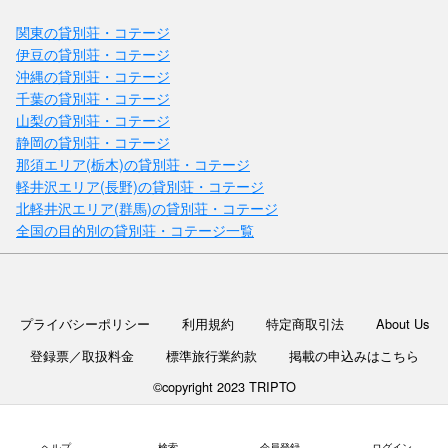
関東の貸別荘・コテージ
伊豆の貸別荘・コテージ
沖縄の貸別荘・コテージ
千葉の貸別荘・コテージ
山梨の貸別荘・コテージ
静岡の貸別荘・コテージ
那須エリア(栃木)の貸別荘・コテージ
軽井沢エリア(長野)の貸別荘・コテージ
北軽井沢エリア(群馬)の貸別荘・コテージ
全国の目的別の貸別荘・コテージ一覧
プライバシーポリシー
利用規約
特定商取引法
About Us
登録票／取扱料金
標準旅行業約款
掲載の申込みはこちら
©copyright 2023 TRIPTO
ヘルプ
検索
会員登録
ログイン