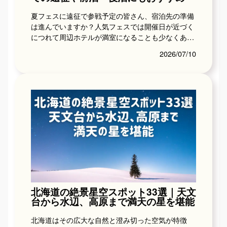
夏フェスに遠征で参戦予定の皆さん、宿泊先の準備
は進んでいますか？人気フェスでは開催日が近づく
につれて周辺ホテルが満室になることも少なくあり
ません。グループや家族など大人数での参加や前
2026/07/10
泊・後泊を予...
北海道の絶景星空スポット33選｜天文
台から水辺、高原まで満天の星を堪能
北海道はその広大な自然と澄み切った空気が特徴