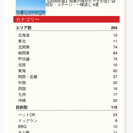
【2026年版】関東の海やビーチが近い貸
別荘・コテージ・一棟貸し 6選
カテゴリー
エリア別
203
北海道
12
東北
11
北関東
74
南関東
84
甲信越
74
北陸
10
東海
62
関西・近畿
37
中国
20
四国
16
九州
17
沖縄
20
目的別
115
ペットOK
24
ドッグラン
8
BBQ
10
大人数
11