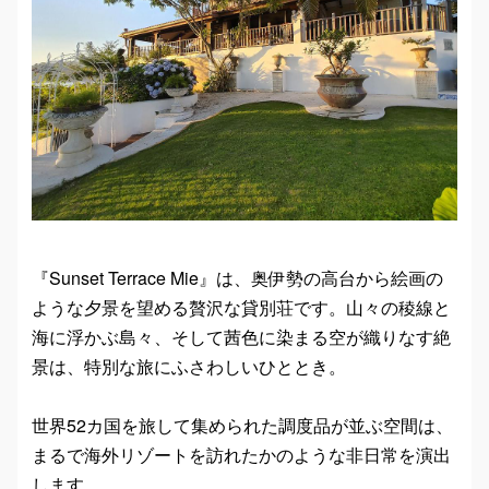
『Sunset Terrace Mie』は、奥伊勢の高台から絵画の
ような夕景を望める贅沢な貸別荘です。山々の稜線と
海に浮かぶ島々、そして茜色に染まる空が織りなす絶
景は、特別な旅にふさわしいひととき。
世界52カ国を旅して集められた調度品が並ぶ空間は、
まるで海外リゾートを訪れたかのような非日常を演出
します。