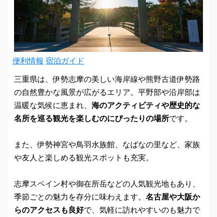
便利情報
宿泊ガイド
三重県は、伊勢志摩の美しい海岸線や熊野古道伊勢路
の自然豊かな風景が広がるエリア。平野部や沿岸部は
温暖な気候に恵まれ、
海のアクティビティや歴史的な
名所を巡る観光を楽しむのにぴったりの場所
です。
また、伊勢神宮や鳥羽水族館、なばなの里など、家族
や友人と楽しめる観光スポットも充実。
志摩スペイン村や御在所岳などの人気観光地もあり、
季節ごとの魅力を存分に味わえます。
名古屋や大阪か
らのアクセスも良好
で、気軽に訪れやすいのも魅力で