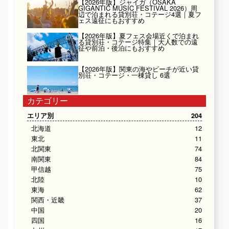
【2026年版】ジャイガ（OSAKA
GIGANTIC MUSIC FESTIVAL 2026）周
辺で泊まれる貸別荘・コテージ4選｜夏フ
ェス遠征にもおすすめ
【2026年版】夏フェス会場近くで泊まれ
る貸別荘・コテージ特集｜大人数での遠
征や前泊・後泊にもおすすめ
【2026年版】関東の海やビーチが近い貸
別荘・コテージ・一棟貸し 6選
カテゴリー
エリア別
204
北海道
12
東北
11
北関東
74
南関東
84
甲信越
75
北陸
10
東海
62
関西・近畿
37
中国
20
四国
16