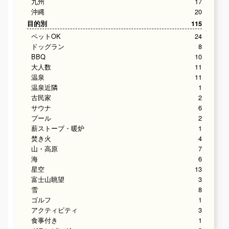
九州
17
沖縄
20
目的別
115
ペットOK
24
ドッグラン
8
BBQ
10
大人数
11
温泉
11
温泉近隣
1
古民家
2
サウナ
6
プール
2
薪ストーブ・暖炉
1
焚き火
4
山・高原
7
海
6
星空
13
富士山眺望
3
雪
8
ゴルフ
1
アクティビティ
3
食事付き
1