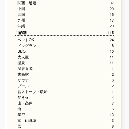
関西・近畿
37
中国
20
四国
16
九州
17
沖縄
20
目的別
115
ペットOK
24
ドッグラン
8
BBQ
10
大人数
11
温泉
11
温泉近隣
1
古民家
2
サウナ
6
プール
2
薪ストーブ・暖炉
1
焚き火
4
山・高原
7
海
6
星空
13
富士山眺望
3
雪
8