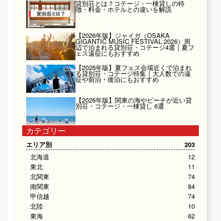
貸別荘とは？コテージ・一棟貸しの特
徴・料金・ホテルとの違いを解説
【2026年版】ジャイガ（OSAKA
GIGANTIC MUSIC FESTIVAL 2026）周
辺で泊まれる貸別荘・コテージ4選｜夏フ
ェス遠征にもおすすめ
【2026年版】夏フェス会場近くで泊まれ
る貸別荘・コテージ特集｜大人数での遠
征や前泊・後泊にもおすすめ
【2026年版】関東の海やビーチが近い貸
別荘・コテージ・一棟貸し 6選
カテゴリー
エリア別
203
北海道
12
東北
11
北関東
74
南関東
84
甲信越
74
北陸
10
東海
62