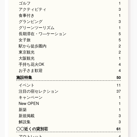
ゴルフ
1
アクティビティ
3
食事付き
1
グランピング
3
グリーンツーリズム
1
長期滞在・ワ―ケーション
5
女子旅
5
駅から徒歩圏内
2
東京観光
2
大阪観光
1
手持ち花火OK
4
お子さま歓迎
4
施設特集
50
イベント
11
注目の宿セレクション
37
キャンペーン
1
New OPEN
1
新築
1
新規掲載
3
解説集
3
〇〇近くの貸別荘
61
アウトレット
4