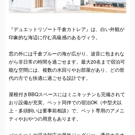
『デュエットリゾート千倉カトレア』は、白い外観が
印象的な海辺に佇む高級感のあるヴィラ。
窓の外には千倉ブルーの海が広がり、波音に包まれな
がら非日常の時間を過ごせます。最大20名まで宿泊可
能な空間には、複数の水回りやお部屋があり、どの世
代の方でも快適に過ごせる設計です。
屋根付きBBQスペースにはミニキッチンも完備されて
おり設備が充実。ペット同伴での宿泊OK（中型犬以
上・多頭飼いは要事前相談）で、ペット専用のアメニ
ティやおやつの用意もあります。
バールームや温冷対応の屋外ジャグジー、通信カラオ