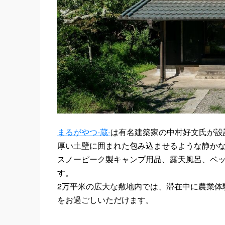
まるがやつ-蔵-
は有名建築家の中村好文氏が設
厚い土壁に囲まれた包み込ませるような静か
スノーピーク製キャンプ用品、露天風呂、ベ
す。
2万平米の広大な敷地内では、滞在中に農業体
をお過ごしいただけます。