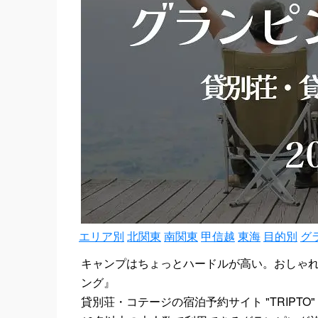
エリア別
北関東
南関東
甲信越
東海
目的別
グ
キャンプはちょっとハードルが高い。おしゃ
ング』
貸別荘・コテージの宿泊予約サイト "TRIPT