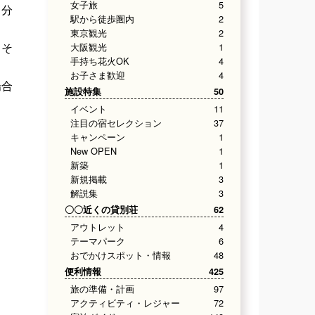
女子旅
5
自分
駅から徒歩圏内
2
東京観光
2
。そ
大阪観光
1
手持ち花火OK
4
お子さま歓迎
4
場合
施設特集
50
イベント
11
注目の宿セレクション
37
キャンペーン
1
New OPEN
1
新築
1
新規掲載
3
解説集
3
〇〇近くの貸別荘
62
アウトレット
4
テーマパーク
6
おでかけスポット・情報
48
便利情報
425
旅の準備・計画
97
アクティビティ・レジャー
72