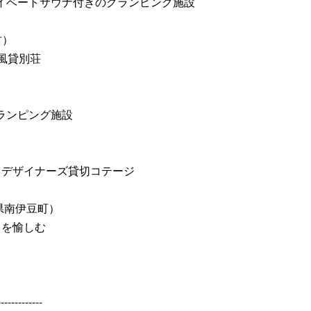
イベートサウナ付きのグランピング施設
村）
風貸別荘
）
グランピング施設
！デザイナーズ貸切コテージ
県南伊豆町）
トを愉しむ
-------------