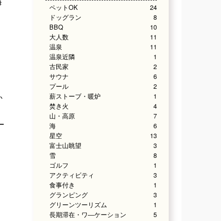
海
ペットOK
24
ドッグラン
8
BBQ
10
大人数
11
温泉
11
温泉近隣
1
古民家
2
サウナ
6
プール
2
薪ストーブ・暖炉
1
か
焚き火
4
山・高原
7
ー
海
6
星空
13
富士山眺望
3
雪
8
ゴルフ
1
アクティビティ
3
食事付き
1
グランピング
3
グリーンツーリズム
1
長期滞在・ワ―ケーション
5