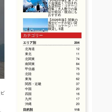
ス会場近くで泊まれ
る貸別荘・コテージ
特集｜大人数での遠
征や前泊・後泊にも
おすすめ
【2026年版】関東の
海やビーチが近い貸
別荘・コテージ・一
棟貸し 6選
カテゴリー
エリア別
204
北海道
12
東北
11
北関東
74
南関東
84
甲信越
75
北陸
10
東海
62
関西・近畿
37
中国
20
ンピ
四国
16
九州
17
沖縄
20
目的別
115