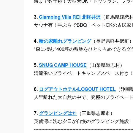
海まで数十秒！大型犬OK・ドッグラン、プラ
3.
Glamping Villa REI 北軽井沢
（群馬県嬬恋
サウナ有！手ぶらでBBQ！ペットOKの古民家
4.
輪の家離れグランピング
（長野県軽井沢町
"森に棲む"400坪の敷地をひとり占めできる
5.
SNUG CAMP HOUSE
（山梨県道志村）
清流沿いプライベートキャンプスペース付き
6.
ログアウトホテル/LOGOUT HOTEL
（静岡
人里離れた大自然の中で、究極のプライベー
7.
グランピングはた
（三重県志摩市）
英虞湾に沈む夕日が自慢のグランピング施設
------------------------------------------------------------------