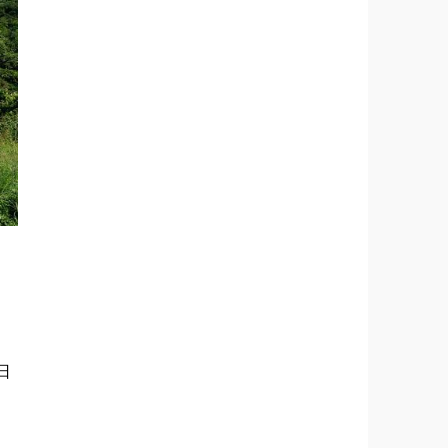
。
ま
日