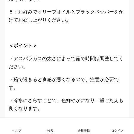
５：お好みでオリーブオイルとブラックペッパーをか
けてお召し上がりください。
＜ポイント＞
・アスパラガスの太さによって茹で時間は調整してく
ださい。
・茹で過ぎると食感が悪くなるので、注意が必要で
す。
・冷水にさらすことで、色鮮やかになり、歯ごたえも
良くなります。
・オリーブオイルやブラックペッパーの他にも、バタ
ーやマヨネーズ、ドレッシングなど、お好みの調味料
ヘルプ
検索
会員登録
ログイン