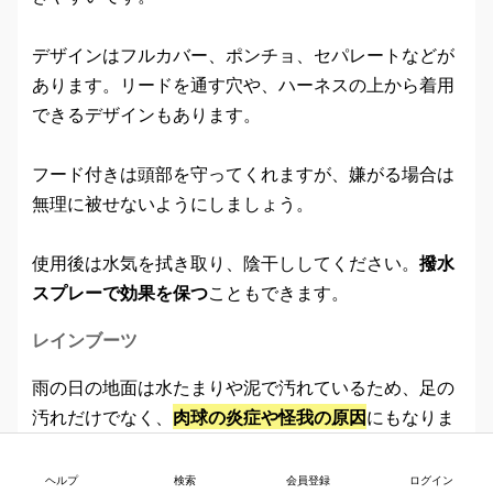
デザインはフルカバー、ポンチョ、セパレートなどが
あります。リードを通す穴や、ハーネスの上から着用
できるデザインもあります。
フード付きは頭部を守ってくれますが、嫌がる場合は
無理に被せないようにしましょう。
使用後は水気を拭き取り、陰干ししてください。
撥水
スプレーで効果を保つ
こともできます。
レインブーツ
雨の日の地面は水たまりや泥で汚れているため、足の
汚れだけでなく、
肉球の炎症や怪我の原因
にもなりま
す。レインブーツを履かせることで、これらのリスク
を軽減できます。
ヘルプ
検索
会員登録
ログイン