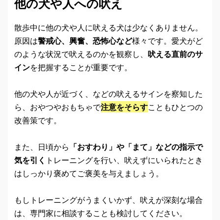
他の犬や人への吠え
散歩中に他の犬や人に吠える犬は少なくありません。
原因は
警戒心、興奮、恐怖心など
様々です。愛犬がど
のような状況で吠えるのかを観察し、
吠える直前のサ
イン
を把握することが重要です。
他の犬や人が近づく、などの吠えるサインを察知した
ら、おやつやおもちゃで
注意をそらす
こともひとつの
改善策です。
また、日頃から
「おすわり」や「まて」などの指示で
気を引く
トレーニングを行い、吠えずにいられたとき
はしっかり褒めてご褒美を与えましょう。
もしトレーニングがうまくいかず、吠えが深刻な場合
は、専門家に相談することも検討してください。