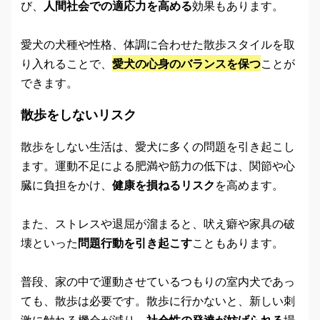
び、
人間社会での適応力を高める
効果もあります。
愛犬の犬種や性格、体調に合わせた散歩スタイルを取
り入れることで、
愛犬の心身のバランスを保つ
ことが
できます。
散歩をしないリスク
散歩をしない生活は、愛犬に多くの問題を引き起こし
ます。運動不足による肥満や筋力の低下は、関節や心
臓に負担をかけ、
健康を損ねるリスク
を高めます。
また、ストレスや退屈が溜まると、吠え癖や家具の破
壊といった
問題行動を引き起こす
こともあります。
普段、家の中で運動させているつもりの室内犬であっ
ても、散歩は必要です。散歩に行かないと、新しい刺
激に触れる機会が減り、
社会性の発達が妨げられる
場